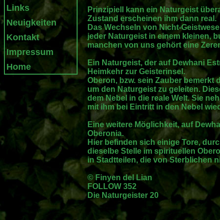
Links
Prinzipiell kann ein Naturgeist übe
Zustand erscheinen ihm dann real.
Neuigkeiten
Das Wechseln von Nicht-Geistwese
jeder Naturgeist in einem kleinen, b
Kontakt
manchen von uns gehört eine Zerem
Impressum
Ein Naturgeist, der auf Dewhani Est
Home
Heimkehr zur Geisterinsel.
Oberon, bzw. sein Zauber bemerkt 
um den Naturgeist zu geleiten. Dies
dem Nebel in die reale Welt. Sie 
mit ihm bei Eintritt in den Nebel wi
Eine weitere Möglichkeit, auf Dewha
Oberonia.
Hier befinden sich einige Tore, du
dieselbe Stelle im spirituellen Obe
in Stadtteilen, die von Sterblichen 
© Finyen del Lian
FOLLOW 352
Die Naturgeister 20