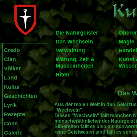
Die Naturgeister
Obero
Das Wechseln
Magie
Credo
Verwaltung
Handel
Clan
Wärung, Zeit &
Kunst 
Masseinheiten
Wissen
Völker
Riten
Land
Kultur
Das W
Geschichten
Aus der realen Welt in den Geistz
Lyrik
"Wechseln".
Rezepte
Dieses "Wechseln" fällt manchen Nat
menschenähnlicher der Naturgeist is
Cons
Silberelfen fällt es also am schwer
reine Geistwesen sind fällt es sehr l
Galerie