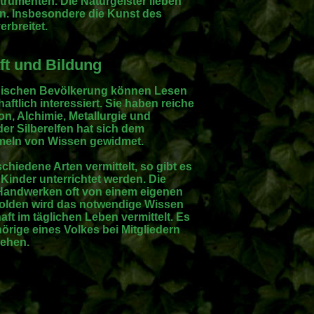
trumenten. Die Naturgeister lieben
n. Insbesondere die Kunst des
erbreitet.
t und Bildung
rgischen Bevölkerung können Lesen
ftlich interessiert. Sie haben reiche
n, Alchimie, Metallurgie und
er Silberelfen hat sich dem
meln von Wissen gewidmet.
chiedene Arten vermittelt, so gibt es
 Kinder unterrichtet werden. Die
 Handwerken oft von einem eigenen
bolden wird das notwendige Wissen
ft im täglichen Leben vermittelt. Es
rige eines Volkes bei Mitgliedern
gehen.