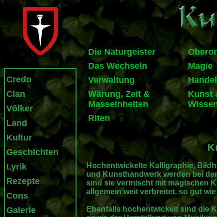
Die Naturgeister
Obero
Das Wechseln
Magie
Credo
Verwaltung
Handel
Clan
Wärung, Zeit &
Kunst 
Masseinheiten
Wissen
Völker
Riten
Land
Kultur
K
Geschichten
Hochentwickelte Kalligraphie, Bildha
Lyrik
und Kunsthandwerk werden bei den 
Rezepte
sind sie vermischt mit magischen K
allgemein weit verbreitet, so gut wi
Cons
Ebenfalls hochentwickelt sind die
Galerie