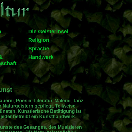
n
Die Geisterinsel
Religion
Sprache
&
Handwerk
schaft
unst
uerei, Poesie, Literatur, Malerei, Tanz
Naturgeistern gepflegt. Teilweise
ünsten. Künstlerische Betätigung ist
e jeder betreibt ein Kunsthandwerk.
 Künste des Gesanges, des Musizieren