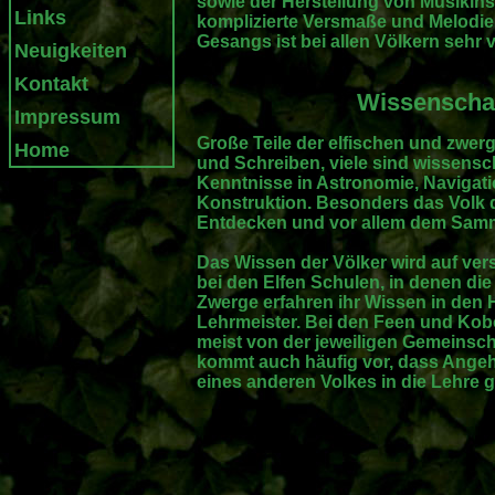
sowie der Herstellung von Musikins
Links
komplizierte Versmaße und Melodie
Gesangs ist bei allen Völkern sehr v
Neuigkeiten
Kontakt
Wissenschaf
Impressum
Große Teile der elfischen und zwe
Home
und Schreiben, viele sind wissenscha
Kenntnisse in Astronomie, Navigatio
Konstruktion. Besonders das Volk d
Entdecken und vor allem dem Sam
Das Wissen der Völker wird auf vers
bei den Elfen Schulen, in denen die
Zwerge erfahren ihr Wissen in den
Lehrmeister. Bei den Feen und Ko
meist von der jeweiligen Gemeinscha
kommt auch häufig vor, dass Angehö
eines anderen Volkes in die Lehre 