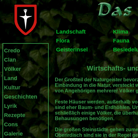
Landschaft
Klima
Flora
Fauna
Geisterinsel
Besiedel
Credo
Clan
Wirtschafts- un
Völker
Land
Der Großteil der Naturgeister bevorz
Einbindung in die Natur, versteckt 
Kultur
von Angehörigen mehrerer Völker
Geschichten
Feste Häuser werden, außerhalb vo
Lyrik
sind eher Baum- und Erdhöhlen. Un
schließlich einige Völker, die über
Rezepte
Behausungen benötigen.
Cons
Die großen Steinstädte gehen zume
Galerie
Oberirdisch sind sie in der Regel g