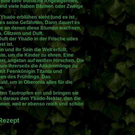
 eine sehr fröhliche Angelegenheit,
und viele haben Blumen oder Zweige
 Ybado erblühen sieht (und es ist
t es seine Gefährten. Dann dauert es
te an denen diese Blumen wachsen,
 Glitzern und Duft.
Duft der Ybado in der Frische udes
t ist.
und ihr Sein die Welt erfüllt,
, um die Kinder zu ehren. Eine
rr, angetan auf weißen Hirschen. Die
 um ihrerseits die Ankömmlinge zu
it Feenkönigin Titania und
en des Frühlings. Das
ld, um in Oberonia alles für die
n.
en Tautropfen ein und bringen sie
 daraus den Ybado-Nektar, den die
nen, weil er ebenso reich und schön
Rezept