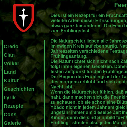
Feen
Dies ist ein Rezept für ein Fruchsa
vielerlei Arten dieser Erfrischungen
etwas ganz besonderes: Die Feen b
zum Frühlingsfest.
Die Naturgeister lieben alle Jahres
Credo
im ewigen Kreislauf ebenbürtig. Nat
Jahreszeiten verschiedene Festtage,
Clan
Frühlingsanfang.
Die Natur richtet sich nicht nach Z
Völker
folgt ihren eigenen Gesetzen. Dahe
Land
festen Zeitpunkt für den Frühlingsa
Der Beginn des Frühlings ist der T
Kultur
des morgens erblüht und sich an d
Nacht labt.
Geschichten
Wenn die Naturgeister fühlen, daß a
Lyrik
naht, dann machen sich die Feenki
zu schauen, ob sie schon eine Blüte
Rezepte
Ybado nicht in jedem Jahr am gleic
ungefähr immer um dieselbe Zeit im 
Cons
Kinder, denn die sind Sinnbild fü+
Galerie
Frühling - streifen also jeden Mor