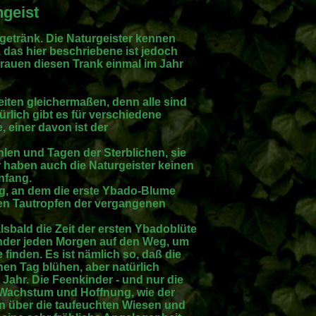
geist
ftgetränk. Die Naturgeister kennen
, das hier beschriebene ist jedoch
rauen diesen Trank einmal im Jahr
zeiten gleichermaßen, denn alle sind
ürlich gibt es für verschiedene
 einer davon ist der
ahlen und Tagen der Sterblichen, sie
r haben auch die Naturgeister keinen
nfang.
ag, an dem die erste Ybado-Blume
en Tautropfen der vergangenen
lsbald die Zeit der ersten Ybadoblüte
nder jeden Morgen auf den Weg, um
 finden. Es ist nämlich so, daß die
hen Tag blühen, aber natürlich
Jahr. Die Feenkinder - und nur die
r Wachstum und Hoffnung, wie der
gen über die taufeuchten Wiesen und