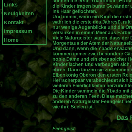
suchen die erste Ybadoblüte. Es ist
Links
die Kinder tragen bunte Gewänder 
ins Haar geflochten.
Neuigkeiten
Und immer, wenn ein Kind die erste
Kontakt
wahrlich die erste des Jahres!), ruf
nur wenige Augenblicke und die Or
Impressum
versinken in einem Meer aus Farben,
Viele Naturgeister sagen, dass der 
Home
Morgentaus der Atem der Natur selbs
Und dann, wenn die Ybado erwachen 
kommen immer zwei besondere Gäste
noble Dame und ein ebensolcher He
Kinder lachen und verbeugen sich,
ehren. Dann tanzen sie zusammen m
Elbenkönig Oberon den ersten Reig
Herrscherpaar verabschiedet sich ba
weiteren Feierlichkeiten herzurichte
Die Kinder sammeln die Ybado mit d
zu den anderen Feen. Diese machen
anderen Naturgeister Feengeist nen
wie ihre Seelen ist.
Das 
Feengeist