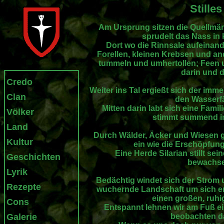
Stille
Am Ursprung sitzen die Quellmän
sprudelt das Nass in 
Dort wo die Rinnsale aufeinand
Forellen, kleinen Krebsen und an
tummeln und umhertollen; Feen 
darin und 
Credo
Weiter ins Tal ergießt sich der imm
Clan
den Wasserfä
Mitten darin labt sich eine Fami
Völker
stimmt summend in 
Land
Durch Wälder, Äcker und Wiesen g
Kultur
ein wie die Erschöpfun
Eine Herde Silarian stillt se
Geschichten
bewachse
Lyrik
Bedächtig windet sich der Strom 
Rezepte
wuchernde Landschaft um sich en
einen großen, ruhi
Cons
Entspannt lehnen wir am Fuß 
Galerie
beobachten da