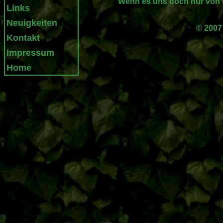
Wenn es uns doch nur von s
Links
Neuigkeiten
© 2007
Kontakt
Impressum
Home