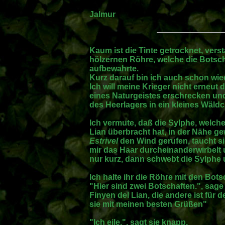
Jalmur
Kaum ist die Tinte getrocknet, vers
hölzernen Röhre, welche die Botsch
aufbewahrte.
Kurz darauf bin ich auch schon wied
Ich will meine Krieger nicht erneut
eines Naturgeistes erschrecken un
des Heerlagers in ein kleines Wäld
Ich vermute, daß die Sylphe, welche
Lian überbracht hat, in der Nähe ge
Estrivel
den Wind gerufen, taucht sie
mir das Haar durcheinanderwirbelt 
nur kurz, dann schwebt die Sylphe 
Ich halte ihr die Röhre mit den Bot
"Hier sind zwei Botschaften.", sage
Finyen del Lian, die andere ist für 
sie mit meinen besten Grüßen"
"Ich eile.", sagt sie knapp.