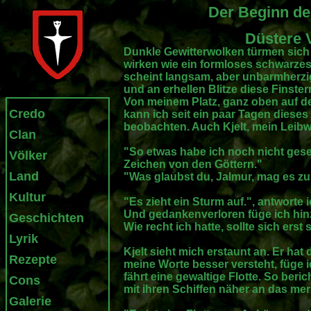
Der Beginn de
Düstere 
Dunkle Gewitterwolken türmen sich 
wirken wie ein formloses schwarz
scheint langsam, aber unbarmherzi
und an erhellen Blitze diese Finster
Von meinem Platz, ganz oben auf d
Credo
kann ich seit ein paar Tagen dieses
beobachten. Auch Kjelt, mein Leibwä
Clan
"So etwas habe ich noch nicht geseh
Völker
Zeichen von den Göttern."
Land
"Was glaubst du, Jalmur, mag es z
Kultur
"Es zieht ein Sturm auf.", antworte 
Und gedankenverloren füge ich hinz
Geschichten
Wie recht ich hatte, sollte sich erst 
Lyrik
Kjelt sieht mich erstaunt an. Er hat 
Rezepte
meine Worte besser versteht, füge i
fährt eine gewaltige Flotte. So beri
Cons
mit ihren Schiffen näher an das me
Galerie