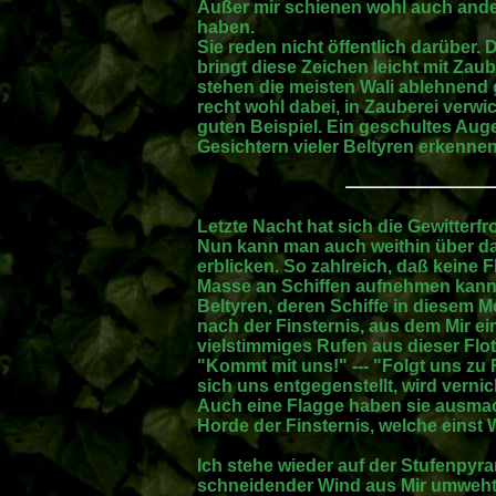
Außer mir schienen wohl auch ande
haben.
Sie reden nicht öffentlich darüber.
bringt diese Zeichen leicht mit Zau
stehen die meisten Wali ablehnend 
recht wohl dabei, in Zauberei verwicke
guten Beispiel. Ein geschultes Aug
Gesichtern vieler Beltyren erkennen
Letzte Nacht hat sich die Gewitterfr
Nun kann man auch weithin über das
erblicken. So zahlreich, daß keine Fl
Masse an Schiffen aufnehmen kann
Beltyren, deren Schiffe in diesem 
nach der Finsternis, aus dem Mir ein
vielstimmiges Rufen aus dieser Fl
"Kommt mit uns!" --- "Folgt uns zu
sich uns entgegenstellt, wird vernic
Auch eine Flagge haben sie ausmac
Horde der Finsternis, welche einst W
Ich stehe wieder auf der Stufenpyr
schneidender Wind aus Mir umweht 