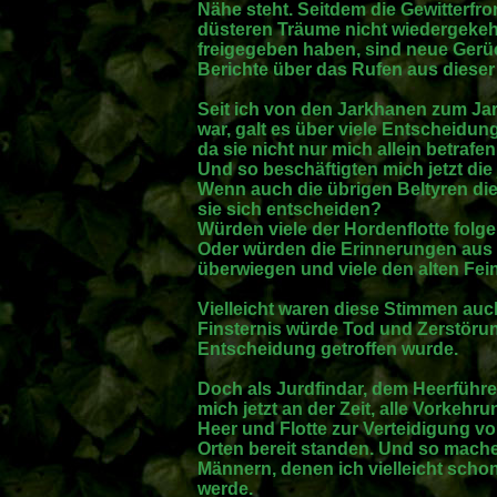
Nähe steht. Seitdem die Gewitterfro
düsteren Träume nicht wiedergekeh
freigegeben haben, sind neue Gerü
Berichte über das Rufen aus dieser 
Seit ich von den Jarkhanen zum Ja
war, galt es über viele Entscheid
da sie nicht nur mich allein betrafen
Und so beschäftigten mich jetzt die
Wenn auch die übrigen Beltyren d
sie sich entscheiden?
Würden viele der Hordenflotte folg
Oder würden die Erinnerungen aus W
überwiegen und viele den alten Fei
Vielleicht waren diese Stimmen auc
Finsternis würde Tod und Zerstörun
Entscheidung getroffen wurde.
Doch als Jurdfindar, dem Heerführer
mich jetzt an der Zeit, alle Vorkehr
Heer und Flotte zur Verteidigung v
Orten bereit standen. Und so mach
Männern, denen ich vielleicht sch
werde.