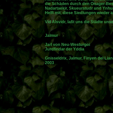
die Schäden durch den Onager-Besc
Nadartaekir, Skueurstudr und Ynhu
Helft mit, diese Siedlungen wieder 
Vid Alsvidr, laßt uns die Städte un
Jalmur
Jarl von Neu-Westurgoi
Jurdfindar der Yddia
Gnisseldrix, Jalmur, Finyen del Lian
2003