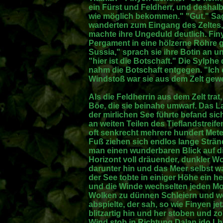
ein Fürst und Feldherr, und deshal
wie möglich bekommen." "Gut." Sag
wanderten zum Eingang des Zeltes
machte ihre Ungeduld deutlich. Fin
Pergament in eine hölzerne Röhre g
Sussia," sprach sie ihre Botin an uns
"hier ist die Botschaft." Die Sylphe
nahm die Botschaft entgegen. "Ich e
Windstoß war sie aus dem Zelt gew
Als die Feldherrin aus dem Zelt trat,
Böe, die sie beinahe umwarf. Das L
der mirlichen See führte befand sic
an weiten Teilen des Tieflandstreifen
oft senkrecht mehrere hundert Met
Fuß ziehen sich endlos lange Strän
man einen wunderbaren Blick auf di
Horizont voll dräuender, dunkler W
darunter hin und das Meer selbst 
der See tobte in einiger Höhe ein he
und die Winde wechselten jeden Mom
Wolken zu dünnen Schleiern und we
abspielte, der sah, so wie Finyen je
blitzartig hin und her stoben und zor
Wind stob in Richtung Dalan ido Lh