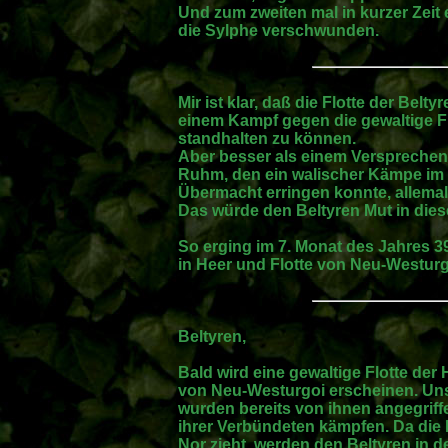
Und zum zweiten mal in kurzer Zeit 
die Sylphe verschwunden.
Mir ist klar, daß die Flotte der Belt
einem Kampf gegen die gewaltige Fl
standhalten zu können.
Aber besser als einem Versprechen
Ruhm, den ein walischer Kämpe im
Übermacht erringen konnte, allemal
Das würde den Beltyren Mut in die
So erging im 7. Monat des Jahres 39
in Heer und Flotte von Neu-Westurg
Beltyren,
Bald wird eine gewaltige Flotte der
von Neu-Westurgoi erscheinen. Uns
wurden bereits von ihnen angegriffe
ihrer Verbündeten kämpfen. Da die F
Nor zieht, werden den Beltyren in