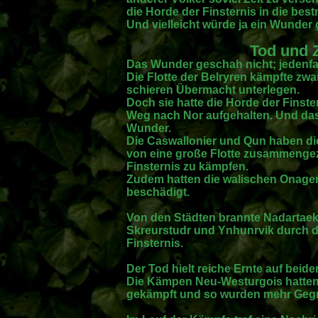
die Horde der Finsternis in die bes
Und vielleicht würde ja ein Wunder
Tod und 
Das Wunder geschah nicht; jedenfal
Die Flotte der Belryren kämpfte zwar 
schieren Übermacht unterlegen.
Doch sie hatte die Horde der Finste
Weg nach Nor aufgehalten. Und das
Wunder.
Die Caswallonier und Qun haben die
von eine große Flotte zusammenge
Finsternis zu kämpfen.
Zudem hatten die walischen Onager 
beschädigt.
Von den Städten brannte Nadartaeki
Skreurstudr und Ynhunrvik durch 
Finsternis.
Der Tod hielt reiche Ernte auf beide
Die Kämpen Neu-Westurgois hatten 
gekämpft und so wurden mehr Gegne