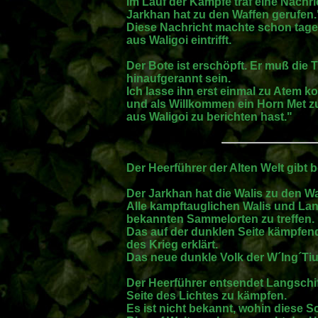
Im Lauf der Kämpfe traf eine Nachri
Jarkhan hat zu den Waffen gerufen.
Diese Nachricht machte schon tagel
aus Waligoi eintrifft.
Der Bote ist erschöpft. Er muß die
hinaufgerannt sein.
Ich lasse ihn erst einmal zu Atem
und als Willkommen ein Horn Met zu
aus Waligoi zu berichten hast."
Der Heerführer der Alten Welt gibt 
Der Jarkhan hat die Walis zu den Wa
Alle kampftauglichen Walis und Lan
bekannten Sammelorten zu treffen.
Das auf der dunklen Seite kämpfen
des Krieg erklärt.
Das neue dunkle Volk der W´Ing´Tiu 
Der Heerführer entsendet Langschif
Seite des Lichtes zu kämpfen.
Es ist nicht bekannt, wohin diese S