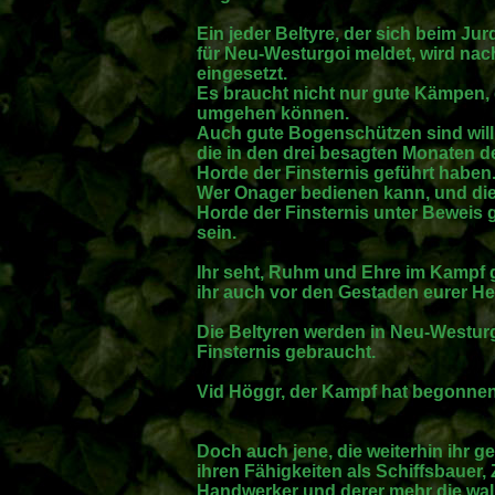
Ein jeder Beltyre, der sich beim Ju
für Neu-Westurgoi meldet, wird nac
eingesetzt.
Es braucht nicht nur gute Kämpen, 
umgehen können.
Auch gute Bogenschützen sind will
die in den drei besagten Monaten d
Horde der Finsternis geführt haben
Wer Onager bedienen kann, und die
Horde der Finsternis unter Beweis g
sein.
Ihr seht, Ruhm und Ehre im Kampf 
ihr auch vor den Gestaden eurer He
Die Beltyren werden in Neu-Westur
Finsternis gebraucht.
Vid Höggr, der Kampf hat begonnen
Doch auch jene, die weiterhin ihr 
ihren Fähigkeiten als Schiffsbauer,
Handwerker und derer mehr die wal