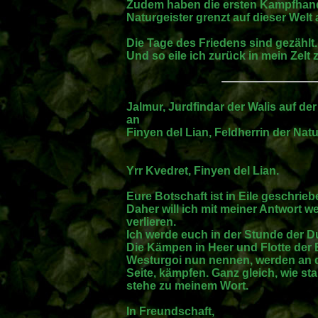
Zudem haben die ersten Kampfhand
Naturgeister grenzt auf dieser Welt
Die Tage des Friedens sind gezählt.
Und so eile ich zurück in mein Zelt
Jalmur, Jurdfindar der Walis auf de
an
Finyen del Lian, Feldherrin der Natu
Yrr Kvedret, Finyen del Lian.
Eure Botschaft ist in Eile geschrieb
Daher will ich mit meiner Antwort w
verlieren.
Ich werde euch in der Stunde der D
Die Kämpen in Heer und Flotte der B
Westurgoi nun nennen, werden an de
Seite, kämpfen. Ganz gleich, wie st
stehe zu meinem Wort.
In Freundschaft,