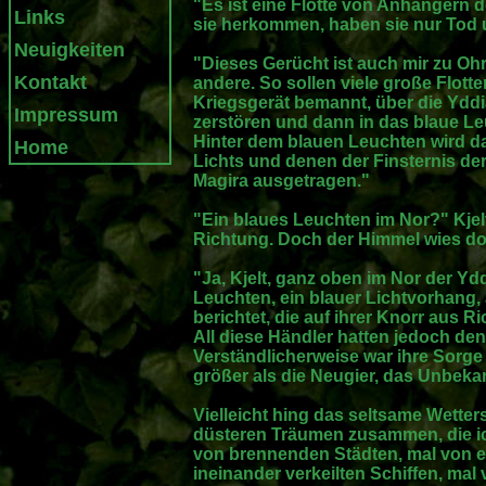
"Es ist eine Flotte von Anhängern de
Links
sie herkommen, haben sie nur Tod 
Neuigkeiten
"Dieses Gerücht ist auch mir zu O
Kontakt
andere. So sollen viele große Flott
Kriegsgerät bemannt, über die Yddi
Impressum
zerstören und dann in das blaue Le
Hinter dem blauen Leuchten wird 
Home
Lichts und denen der Finsternis d
Magira ausgetragen."
"Ein blaues Leuchten im Nor?" Kjelt 
Richtung. Doch der Himmel wies dor
"Ja, Kjelt, ganz oben im Nor der Ydd
Leuchten, ein blauer Lichtvorhang,
berichtet, die auf ihrer Knorr aus 
All diese Händler hatten jedoch de
Verständlicherweise war ihre Sorg
größer als die Neugier, das Unbeka
Vielleicht hing das seltsame Wetter
düsteren Träumen zusammen, die ich 
von brennenden Städten, mal von 
ineinander verkeilten Schiffen, mal