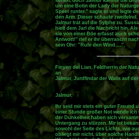
sehen, doch Jalmur kannte die Groß
um eine Botin der Lady der Naturg
Speer runter." sagte er und legte 
den Arm. Dieser schaute zweifelnd,
Jalmur trat auf die Sylphe zu. Sus
hielt dem Jarl die Nachricht hin. Als
sie von einer Böe erfasst auch schon
Antwort!" rief er ihr überrascht na
sein Ohr: "Rufe den Wind ....".
Finyen del Lian, Feldherrin der Natu
an
Jalmur, Jurdfindar der Walis auf de
Jalmur,
Ihr seid mir stets ein guter Freund
einer Stunde großer Not wende ich
der Dunkelheit haben sich versamme
Untergang zu stürzen. Mir ist bekann
sowohl der Seite des Lichts, wie au
obliegt mir nicht, über solche Handl