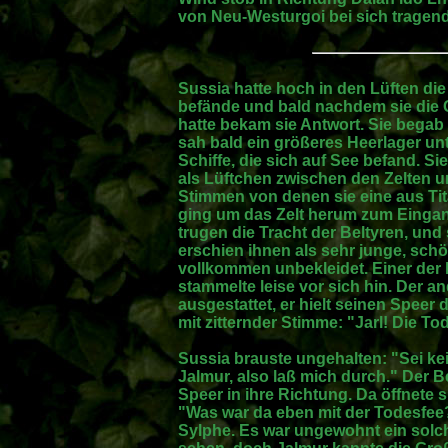
von Neu-Westurgoi bei sich tragend
Sussia hatte hoch in den Lüften di
befände und bald nachdem sie die 
hatte bekam sie Antwort. Sie bega
sah bald ein größeres Heerlager unt
Schiffe, die sich auf See befand. Sie
als Lüftchen zwischen den Zelten u
Stimmen von denen sie eine aus Ti
ging um das Zelt herum zum Eingan
trugen die Tracht der Beltyren, und 
erschien ihnen als sehr junge, sc
vollkommen unbekleidet. Einer der 
stammelte leise vor sich hin. Der 
ausgestattet, er hielt seinen Spee
mit zitternder Stimme: "Jarl! Die Tod
Sussia brauste ungehalten: "Sei kei
Jalmur, also laß mich durch." Der B
Speer in ihre Richtung. Da öffnete s
"Was war da eben mit der Todesfee?"
Sylphe. Es war ungewohnt ein solch