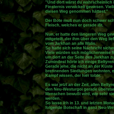
"Und dort wärst du wahrscheinlich 
Finsternis verwickelt gewesen. Viell
diesen Weg genommen hättest."
Der Bote muß nun doch schwer schl
Fleisch, welches er gerade ißt.
Nun, er hatte den längeren Weg gew
mitgeteilt, der ihm über den Weg lief
vom Jarkhan an alle Walis.
So hatte sich seine Nachricht siche
Viele würden sich möglicherweise fü
um dort an der Seite des Jarkhan z
Zumindest hörte ich einige Beltyre
Gerade jene, die nicht an der Küst
brennenden Siedlungen wohnten, m
Kampf wissen, der hier tobte.
Es war jetzt an der Zeit, allen Bel
den Neu-Westurgoi gerade überstan
Menschen bewußt wird, wie sehr sie 
werden.
So lasse ich in 13. und letzten Mon
folgende Botschaft in ganz Neu-We