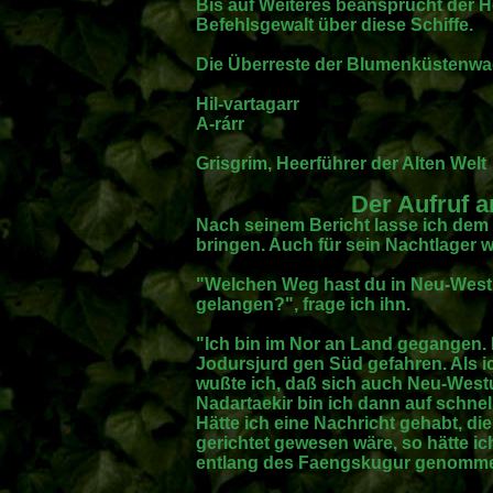
Bis auf Weiteres beansprucht der He
Befehlsgewalt über diese Schiffe.
Die Überreste der Blumenküstenwac
Hil-vartagarr
A-rárr
Grisgrim, Heerführer der Alten Welt
Der Aufruf a
Nach seinem Bericht lasse ich dem
bringen. Auch für sein Nachtlager w
"Welchen Weg hast du in Neu-West
gelangen?", frage ich ihn.
"Ich bin im Nor an Land gegangen. 
Jodursjurd gen Süd gefahren. Als i
wußte ich, daß sich auch Neu-Westu
Nadartaekir bin ich dann auf schne
Hätte ich eine Nachricht gehabt, di
gerichtet gewesen wäre, so hätte i
entlang des Faengskugur genomm