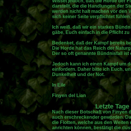
Wisset jedoch, daß die Horde der F
darstellt, die die Handlungen der Ste
werden nicht halt machen vor den 
sich keiner Seite verpflichtet fühlen.
Ich weiß, daß wir ein starkes Bündn
gäbe, Euch einfach in die Pflicht z
Bedenket, daß der Kampf bereits b
Die Horde hat das Reich der Naturge
Der so oft genannte Bündnisfall ist 
Jedoch kann ich einen Kampf um de
einfordern. Daher bitte ich Euch, un
Dunkelheit und der Not.
In Eile
Finyen del Lian
Letzte Tage
Nach dieser Botschaft von Finyen del
auch erschreckender geworden. D
die Flotten, welche aus den Weite
anrichten können, bestätigt die düs