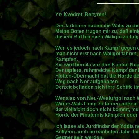
Yrr Kvedret, Beltyren!
Die Jarkhane haben die Walis zu de
Meine Boten trugen mir zu, daß ei
diesem Ruf bis nach Waligoi zu folg
Wen es jedoch nach Kampf gegen di
man nicht erst nach Waligoi fahren
Kämpfen.
Sie wird bereits vor den Küsten Ne
Der tapfere, ruhmreiche Kampf der 
Flotten-Übermacht hat die Horde de
Weg nach Nor aufgehalten.
Derzeit befinden sich ihre Schiffe 
Wer also von Neu-Westurgoi nach Wa
Winter-Wali-Thing zu fahren oder in
der vielleicht doch nicht kommt, muß
Horde der Finsternis kämpfen oder s
Ich lasse als Jurdfindar der Yddia 
Beltyren auch im nächsten Jahr der 
Gegner sein werden.