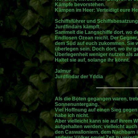
Kämpfe bevorstehen.
Kämpen im Heer: Verteidigt eure He
Schiffsführer und Schiffsbesatzung
Jurdfindars kämpft.
Sammelt die Langschiffe dort, wo 
Endlosen Ozean reicht. Der Gegner, 
dem Süd auf euch zukommen. Sie w
überlegen sein. Doch dort, wo ihr g
Überlegenheit weniger nutzen als 
Haltet sie auf, solange ihr könnt.
Jalmur
Jurdfindar der Yddia
Als die Boten gegangen waren, trete 
Sonnenuntergang.
Viel Hoffnung auf einen Sieg gegen 
habe ich nicht.
Aber vielleicht kann sie auf ihrem
aufgehalten werden; vielleicht auc
den Caswalloniern, dem Nachbarn 
anderer Völker soviel Zeit zu versc