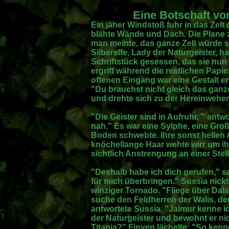
Eine Botschaft vo
Ein jäher Windstoß fuhr in das Zelt
blähte Wände und Dach. Die Plane 
man meinte, das ganze Zelt würde 
Silberelfe, Lady der Naturgeister, 
Schriftstück gesessen, das sie nun
ergriff während die restlichen Papier
offenen Eingang war eine Gestalt e
"Du brauchst nicht gleich das ganze
und drehte sich zu der Hereinwehe
"Die Geister sind in Aufruhr, " antwo
nah." Es war eine Sylphe, eine Groß
Boden schwebte. Ihre sonst hellen
knöchellange Haar wehte wirr um ihr
sichtlich Anstrengung an einer Stell
"Deshalb habe ich dich gerufen," sa
für mich überbringen." Sussia nickt
winziger Tornado. "Fliege über Da
suche den Feldherren der Walis, den
antwortete Sussia, "Jalmur kenne ic
der Naturgeister und bewohnt er n
Titania?" Finyen lächelte: "So kenne