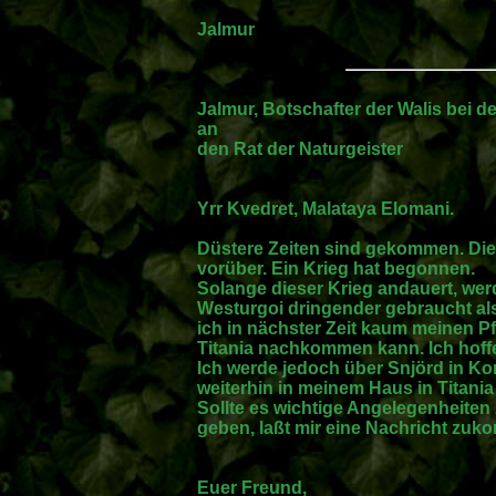
Jalmur
Jalmur, Botschafter der Walis bei d
an
den Rat der Naturgeister
Yrr Kvedret, Malataya Elomani.
Düstere Zeiten sind gekommen. Die
vorüber. Ein Krieg hat begonnen.
Solange dieser Krieg andauert, werd
Westurgoi dringender gebraucht als
ich in nächster Zeit kaum meinen Pf
Titania nachkommen kann. Ich hoffe,
Ich werde jedoch über Snjörd in Kon
weiterhin in meinem Haus in Titani
Sollte es wichtige Angelegenheiten
geben, laßt mir eine Nachricht zu
Euer Freund,