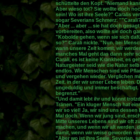
schüttelte den Kopf. "Niemand kann ih
Aber wieso tot? Sie wollte doch no
sein! Wo ist ihre Seele?" Caralis v
sogar Severians Schmerz. ""Carali
"Aber ... aber ... sie hat doch gesag
vorbereiten, also wollte sie doch g
"Kobolde gehen, wenn sie sich dafü
so?" Carali nickte. "Nun, bei Mensc
wann unsere Zeit kommt, wir werden
manches Mal geht das dann sehr sch
Carali, es ist keine Krankheit, es g
Naturgeister seid wie die Natur selb
endlos. Wir Menschen sind wie Pfl
und vergehen wieder. Verglichen mi
Zeit, in der wir unser Leben leben. 
ungeduldig und immer beschäftigt. W
begrenzt."
"Und damit lebt ihr und könnt trotz
Tränen. "Ein kluger Mensch hat ei
wir so viel! Ja, wir sind uns desse
Mal doch. Wenn wir jung sind, ersc
Mitte unseres Lebens sind wir oft 
machen, und wenn wir alt werden, 
damit, wenn wir weise geworden si
"Aber wo ist ihre Seele, Severian, s