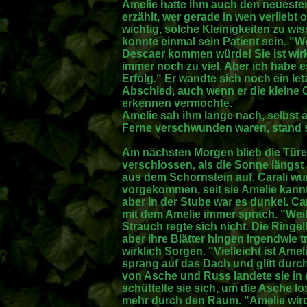
Amelie hatte ihm auch den neueste
erzählt, wer gerade in wen verliebt
wichtig, solche Kleinigkeiten zu wi
konnte einmal sein Patient sein. "W
Descaer kommen würde! Sie ist wirkl
immer noch zu viel. Aber ich habe e
Erfolg." Er wandte sich noch ein le
Abschied, auch wenn er die kleine 
erkennen vermochte.
Amelie sah ihm lange nach, selbst a
Ferne verschwunden waren, stand s
Am nächsten Morgen blieb die Türe
verschlossen, als die Sonne längst
aus dem Schornstein auf. Carali wu
vorgekommen, seit sie Amelie kannt
aber in der Stube war es dunkel. Ca
mit dem Amelie immer sprach. "Weißt
Strauch regte sich nicht. Die Ringe
aber ihre Blätter hingen irgendwie t
wirklich Sorgen. "Vielleicht ist Amel
sprang auf das Dach und glitt durc
von Asche und Russ landete sie in 
schüttelte sie sich, um die Asche l
mehr durch den Raum. "Amelie wird