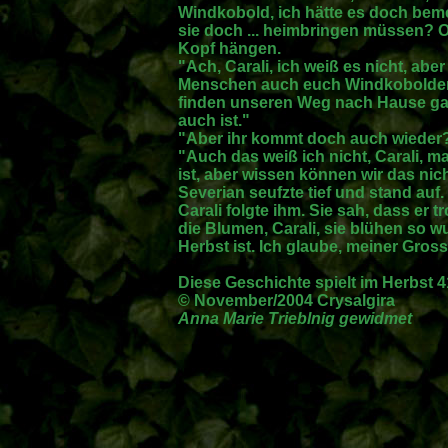
Windkobold, ich hätte es doch bemer
sie doch ... heimbringen müssen? O
Kopf hängen.
"Ach, Carali, ich weiß es nicht, abe
Menschen auch euch Windkobolden a
finden unseren Weg nach Hause gan
auch ist."
"Aber ihr kommt doch auch wieder
"Auch das weiß ich nicht, Carali,
ist, aber wissen können wir das nich
Severian seufzte tief und stand auf.
Carali folgte ihm. Sie sah, dass er t
die Blumen, Carali, sie blühen so 
Herbst ist. Ich glaube, meiner Gross
Diese Geschichte spielt im Herbst 4
© November/2004 Crysalgira
Anna Marie Trieblnig gewidmet