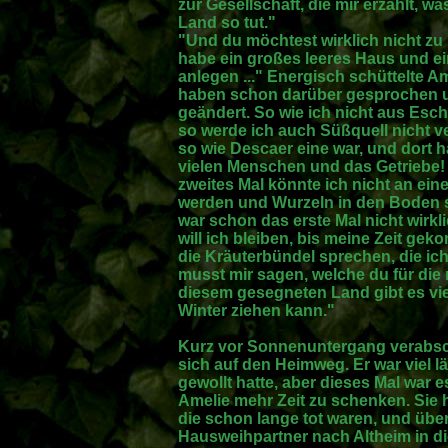
zur Gesellschaft, die mir erzählt, w
Land so tut."
"Und du möchtest wirklich nicht zu
habe ein großes leeres Haus und ei
anlegen ..." Energisch schüttelte Am
haben schon darüber gesprochen u
geändert. So wie ich nicht aus Es
so werde ich auch Süßquell nicht ve
so wie Descaer eine war, und dort h
vielen Menschen und das Getriebe!
zweites Mal könnte ich nicht an ei
werden und Wurzeln in den Boden se
war schon das erste Mal nicht wirklic
will ich bleiben, bis meine Zeit geko
die Kräuterbündel sprechen, die ich
musst mir sagen, welche du für die 
diesem gesegneten Land gibt es vie
Winter ziehen kann."
Kurz vor Sonnenuntergang verabsc
sich auf den Heimweg. Er war viel lä
gewollt hatte, aber dieses Mal war 
Amelie mehr Zeit zu schenken. Sie 
die schon lange tot waren, und über
Hausweihpartner nach Altheim in di