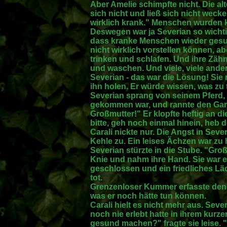
Aber Amelie schimpfte nicht. Die alt
sich nicht und ließ sich nicht wecken
wirklich krank." Menschen wurden kr
Deswegen war ja Severian so wichtig
dass kranke Menschen wieder gesun
nicht wirklich vorstellen können, 
trinken und schlafen. Und ihre Zä
und waschen. Und viele, viele ande
Severian - das war die Lösung! Si
ihn holen. Er würde wissen, was zu 
Severian sprang von seinem Pferd,
gekommen war, und rannte den Gar
Großmutter!" Er klopfte heftig an die
bitte, geh noch einmal hinein, heb 
Carali nickte nur. Die Angst in Sev
Kehle zu. Ein leises Ächzen war zu
Severian stürzte in die Stube. "Groß
Knie und nahm ihre Hand. Sie war e
geschlossen und ein friedliches Läc
tot.
Grenzenloser Kummer erfasste den j
was er noch hätte tun können.
Carali hielt es nicht mehr aus. Sever
noch nie erlebt hatte in ihrem kurze
gesund machen?" fragte sie leise. "