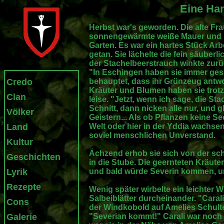
Eine Han
Herbst war's geworden. Die alte Fra
sonnengewärmte weiße Mauer und be
Garten. Es war ein hartes Stück Arb
getan. Sie lächelte die fein säuber
der Stachelbeerstrauch winkte zurü
"In Eschingen haben sie immer gesagt
Credo
behauptet, dass ihr Grünzeug antw
Kräuter und Blumen haben sie trot
Clan
leise. "Jetzt, wenn ich sage, die Sta
Schnitt, dann nicken alle nur, und 
Völker
Geistern... Als ob Pflanzen keine See
Land
Welt oder hier in der Yddia wachsen
soviel menschlichen Unverstand.
Kultur
Ächzend erhob sie sich von der sc
Geschichten
in die Stube. Die geernteten Kräut
Lyrik
und bald würde Severin kommen, um
Rezepte
Wenig später wirbelte ein leichter 
Salbeiblätter durcheinander. "Carali
Cons
der Windkobold auf Amelies Schulte
Galerie
"Severian kommt!" Carali war noch