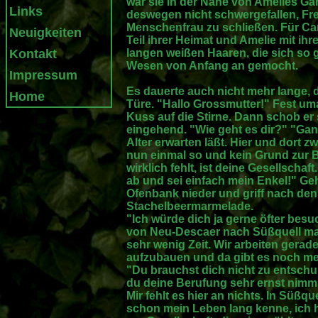
war sie in der Nähe von Amelies Gart
Links
deswegen nicht schwergefallen, Fre
Menschenfrau zu schließen. Für Car
Neuigkeiten
Teil ihrer Heimat und Amelie mit ih
Kontakt
langen weißen Haaren, die sich so g
Wesen von Anfang an gemocht.
Impressum
Es dauerte auch nicht mehr lange, d
Home
Türe. "Hallo Grossmutter!" Fest um
Kuss auf die Stirne. Dann schob er 
eingehend. "Wie geht es dir?" "Ganz
Alter erwarten läßt. Hier und dort z
nun einmal so und kein Grund zur B
wirklich fehlt, ist deine Gesellschaf
ab und sei einfach mein Enkel!" Ge
Ofenbank nieder und griff nach den
Stachelbeermarmelade.
"Ich würde dich ja gerne öfter be
von Neu-Descaer nach Süßquell ma
sehr wenig Zeit. Wir arbeiten gerad
aufzubauen und da gibt es noch meh
"Du brauchst dich nicht zu entschu
du deine Berufung sehr ernst nimmst
Mir fehlt es hier an nichts. In Süßqu
schon mein Leben lang kenne, ich 