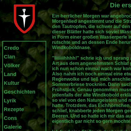
Die ers
Ein herrlicher Morgen war angebroc
Morgenlied angestimmt und die Stra
den Tautropfen, die schwer auf den
dieser Blätter hatte sich soviel Wa
in Form einer großen Wasserperle in
rutschte und an dessen Ende herunt
Credo
Windkoboldnase.
Clan
"Iiiiiiiihhhh!" schrie ich und sprang
Art aus dem angenehmsten Schlaf g
Völker
ich nun schon einmal wach war kon
Land
Also nahm ich noch einmal eine etw
Regenwolke und ließ mich anschli
Kultur
Sommerbriese trocknen. Dann suchte
Frühstück. Genau genommen musste 
Geschichten
jedenfalls der alte Windkobold erkl
Lyrik
so viel von den Naturgeistern und 
hatte. Trotzdem, das Eichhörnchen,
Rezepte
schlief, knabberte jeden Morgen ge
Beeren. Und so hatte ich mir das 
Cons
eigentlich gar nicht so gern mochte
Galerie