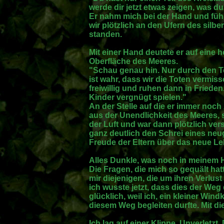
werde dir jetzt etwas zeigen, was du
Er nahm mich bei der Hand und füh
wir plötzlich an den Ufern des silbe
standen.
Mit einer Hand deutete er auf eine he
Oberfläche des Meeres.
"Schau genau hin. Nur durch den 
ist wahr, dass wir die Toten vermis
freiwillig und ruhen dann in Friede
Kinder vergnügt spielen."
An der Stelle auf die er immer noch 
aus der Unendlichkeit des Meeres, 
der Luft und war dann plötzlich ve
ganz deutlich den Schrei eines ne
Freude der Eltern über das neue Le
Alles Dunkle, was noch in meinem H
Die Fragen, die mich so gequält ha
mir diejenigen, die um ihren Verlust
ich wusste jetzt, dass dies der Weg
glücklich, weil ich, ein kleiner Win
diesem Weg begleiten durfte. Mit d
Ich lag auf einer Klippe. Unverletz