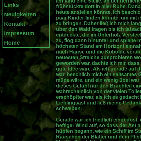
Ich fand eine Stelle, an der herrli
Links
frühstückte dort in aller Ruhe. Dana
heute anstellen könnte. Ich beschl
Neuigkeiten
paar Kinder finden konnte, um mit 
Kontakt
zu bringen. Daher ließ ich mich la
über den Wald tragen bis ich tatsäc
Impressum
entdeckte, die im Unterholz Verstec
zu, flog dann hinunter und spielte m
Home
höchsten Stand am Horizont einna
nach Hause und die Kobolde verabsch
neuesten Streiche ausprobieren wo
geworden war, dachte ich mir, dass 
gute Idee wäre. Als ich gerade au
war, beschlich mich ein seltsames G
müde wäre, und ein wenig übel war 
dieses Gefühl nur den Bruchteil ei
wahrscheinlich von der vielen Toller
erschöpfter war, als ich es gedacht 
Lieblingsast und ließ meine Gedanke
schweben.
Gerade war ich friedlich eingedöst,
heftiger Wind auf, so dass der Ast
hüpfen begann, wie ein Schiff im St
Rauschen der Blätter und dem Pfei