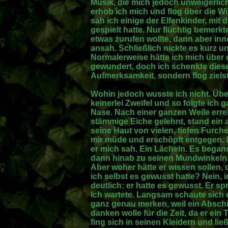
Musik, die mich jedoch unweigerlich
erhob ich mich und flog über die W
sah ich einige der Elfenkinder, mit
gespielt hatte. Nur flüchtig bemerkt
etwas zurufen wollte, dann aber in
ansah. Schließlich nickte es kurz 
Normalerweise hätte ich mich über 
gewundert, doch ich schenkte die
Aufmerksamkeit, sondern flog zielst
Wohin jedoch wusste ich nicht. Übe
keinerlei Zweifel und so folgte ich
Nase. Nach einer ganzen Weile errei
stämmige Eiche gelehnt, stand ein a
seine Haut von vielen, tiefen Fur
mir müde und erschöpft entgegen. 
er mich sah. Ein Lächeln. Es bega
dann hinab zu seinen Mundwinkeln. 
Aber woher hätte er wissen sollen,
ich selbst es gewusst hatte? Nein, 
deutlich: er hatte es gewusst. Er spr
Ich wartete. Langsam schaute sich de
ganz genau merken, weil ein Abschi
danken wolle für die Zeit, da er ein
fing sich in seinen Kleidern und ließ