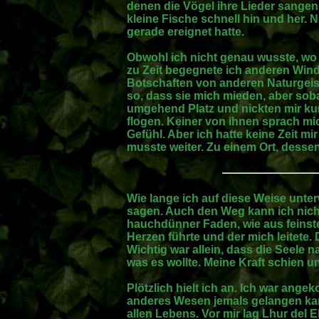
denen die Vögel ihre Lieder sange
kleine Fische schnell hin und her. 
gerade ereignet hatte.
Obwohl ich nicht genau wusste, wo i
zu Zeit begegnete ich anderen Wind
Botschaften von anderen Naturgeis
so, dass sie mich mieden, aber sob
umgehend Platz und nickten mir kur
flogen. Keiner von ihnen sprach m
Gefühl. Aber ich hatte keine Zeit m
musste weiter. Zu einem Ort, dessen
Wie lange ich auf diese Weise unte
sagen. Auch den Weg kann ich nich
hauchdünner Faden, wie aus feinste
Herzen führte und der mich leitete.
Wichtig war allein, dass die Seele 
was es wollte. Meine Kraft schien u
Plötzlich hielt ich an. Ich war ang
anderes Wesen jemals gelangen ka
allen Lebens. Vor mir lag Lhur del 