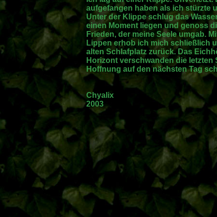
aufgefangen haben als ich stürzte u
Unter der Klippe schlug das Wasser
einen Moment liegen und genoss die
Frieden, der meine Seele umgab. Mi
Lippen erhob ich mich schließlic
alten Schlafplatz zurück. Das Eic
Horizont verschwanden die letzten 
Hoffnung auf den nächsten Tag schli
Chyalix
2003