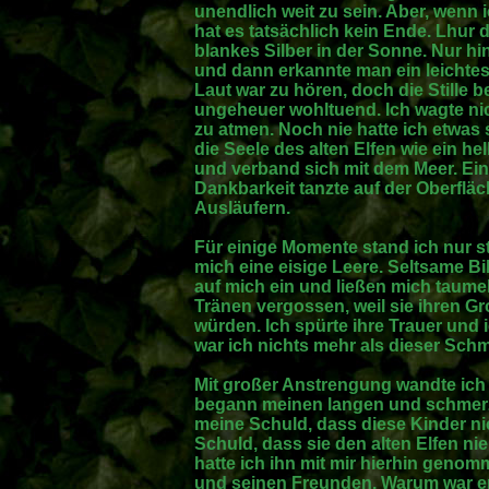
unendlich weit zu sein. Aber, wenn 
hat es tatsächlich kein Ende. Lhur d
blankes Silber in der Sonne. Nur hi
und dann erkannte man ein leichtes
Laut war zu hören, doch die Stille 
ungeheuer wohltuend. Ich wagte ni
zu atmen. Noch nie hatte ich etwas 
die Seele des alten Elfen wie ein he
und verband sich mit dem Meer. Ein
Dankbarkeit tanzte auf der Oberfläc
Ausläufern.
Für einige Momente stand ich nur st
mich eine eisige Leere. Seltsame B
auf mich ein und ließen mich taumeln
Tränen vergossen, weil sie ihren G
würden. Ich spürte ihre Trauer und
war ich nichts mehr als dieser Schm
Mit großer Anstrengung wandte ic
begann meinen langen und schmerze
meine Schuld, dass diese Kinder ni
Schuld, dass sie den alten Elfen n
hatte ich ihn mit mir hierhin geno
und seinen Freunden. Warum war er