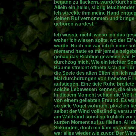
begann zu flackern, wurde durchsic
Allein ein heller, silbrig leuchtende
Ich streckte ihm meine Hand entgeg
deinen Ruf vernommen und bringe d
geboren wurdest."
Ich wusste nicht, wieso ich das ges
woher ich wissen sollte, wo der Elf
wurde. Noch nie war ich in einer s
niemand hatte es mir jemals beigeb
genau das Richtige gewesen war. Ei
durchzog mich. Wie ein leichter So
Bäume streicht öffnete sich die Tür
die Seele des alten Elfen ein. Ich n
Mal durchdrungen von fremden Eri
aufstiegen. Eine tiefe Ruhe breitete 
solche Lebewesen kennen, die eine 
In diesem Moment schien die Welt 
von einem geliebten Freund. Es war
so viele Vögel wohnten, plötzlich k
selbst der Wind vollständig verstum
am Waldrand sonst so fröhlich vor s
kurzen Moment auf zu fließen. All d
Sekunden, doch mir kam es vor wie 
war alles wieder wie zuvor. Der Wi