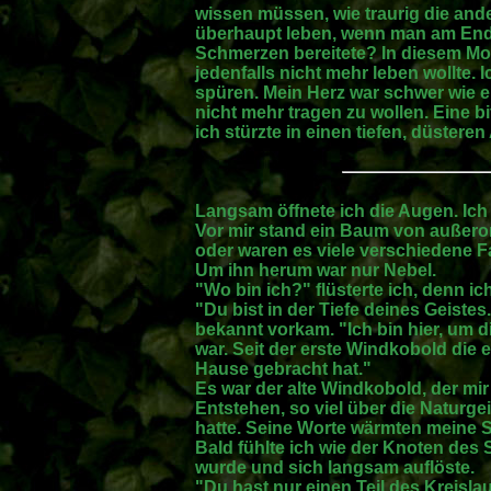
wissen müssen, wie traurig die an
überhaupt leben, wenn man am End
Schmerzen bereitete? In diesem Mo
jedenfalls nicht mehr leben wollte. I
spüren. Mein Herz war schwer wie e
nicht mehr tragen zu wollen. Eine b
ich stürzte in einen tiefen, düstere
Langsam öffnete ich die Augen. Ich
Vor mir stand ein Baum von außero
oder waren es viele verschiedene F
Um ihn herum war nur Nebel.
"Wo bin ich?" flüsterte ich, denn ic
"Du bist in der Tiefe deines Geistes
bekannt vorkam. "Ich bin hier, um d
war. Seit der erste Windkobold die 
Hause gebracht hat."
Es war der alte Windkobold, der mi
Entstehen, so viel über die Naturge
hatte. Seine Worte wärmten meine Se
Bald fühlte ich wie der Knoten des 
wurde und sich langsam auflöste.
"Du hast nur einen Teil des Kreisla