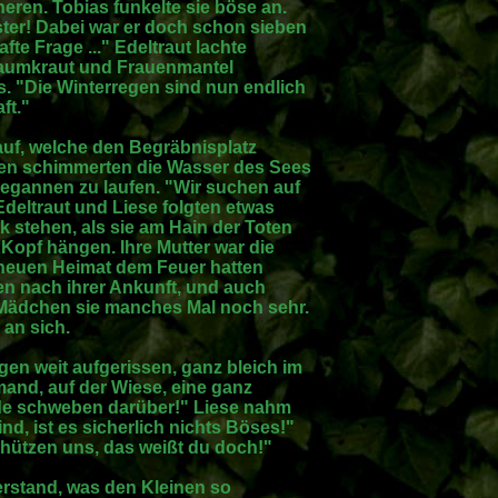
eren. Tobias funkelte sie böse an.
ter! Dabei war er doch schon sieben
afte Frage ..." Edeltraut lachte
haumkraut und Frauenmantel
s. "Die Winterregen sind nun endlich
ft."
auf, welche den Begräbnisplatz
n schimmerten die Wasser des Sees
egannen zu laufen. "Wir suchen auf
Edeltraut und Liese folgten etwas
k stehen, als sie am Hain der Toten
Kopf hängen. Ihre Mutter war die
r neuen Heimat dem Feuer hatten
n nach ihrer Ankunft, und auch
Mädchen sie manches Mal noch sehr.
 an sich.
gen weit aufgerissen, ganz bleich im
jemand, auf der Wiese, eine ganz
lde schweben darüber!" Liese nahm
d, ist es sicherlich nichts Böses!"
chützen uns, das weißt du doch!"
erstand, was den Kleinen so