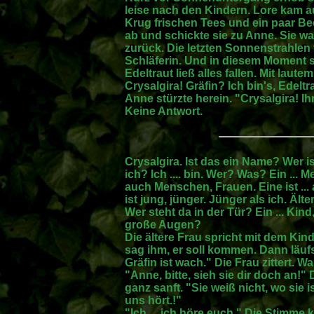
leise nach den Kindern. Lore kam a
Krug frischen Tees und ein paar Bec
ab und schickte sie zu Anne. Sie w
zurück. Die letzten Sonnenstrahlen 
Schläferin. Und in diesem Moment se
Edeltraut ließ alles fallen. Mit laut
Crysalgira! Gräfin? Ich bin's, Edel
Anne stürzte herein. "Crysalgira! I
Keine Antwort.
Crysalgira. Ist das ein Name? Wer i
ich? Ich .... bin. Wer? Was? Ein ... M
auch Menschen, Frauen. Eine ist ... a
ist jung, jünger. Jünger als ich. Ält
Wer steht da in der Tür? Ein ... Ki
große Augen?
Die ältere Frau spricht mit dem Kin
sag ihm, er soll kommen. Dann läufs
Gräfin ist wach." Die Frau zittert. 
"Anne, bitte, sieh sie dir doch an!" 
ganz sanft. "Sie weiß nicht, wo sie is
uns hört.!"
"Ich ... ich höre euch." Die Stimme k