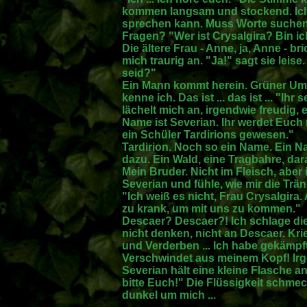
kommen langsam und stockend. Ich
sprechen kann. Muss Worte suchen
Fragen? "Wer ist Crysalgira? Bin i
Die ältere Frau - Anne, ja, Anne - br
mich traurig an. "Ja!" sagt sie leise.
seid?"
Ein Mann kommt herein. Grüner Um
kenne ich. Das ist ... das ist ... "Ihr s
lächelt mich an, irgendwie freudig, e
Name ist Severian. Ihr werdet Euch 
ein Schüler Tardirions gewesen."
Tardirion. Noch so ein Name. Ein Na
dazu. Ein Wald, eine Tragbahre, dara
Mein Bruder. Nicht im Fleisch, aber i
Severian und fühle, wie mir die Trä
"Ich weiß es nicht, Frau Crysalgira.
zu krank, um mit uns zu kommen."
Descaer? Descaer?! Ich schlage di
nicht denken, nicht an Descaer. Krie
und Verderben ... Ich habe gekämpft 
Verschwindet aus meinem Kopf! Irge
Severian hält eine kleine Flasche an 
bitte Euch!" Die Flüssigkeit schmeck
dunkel um mich ...