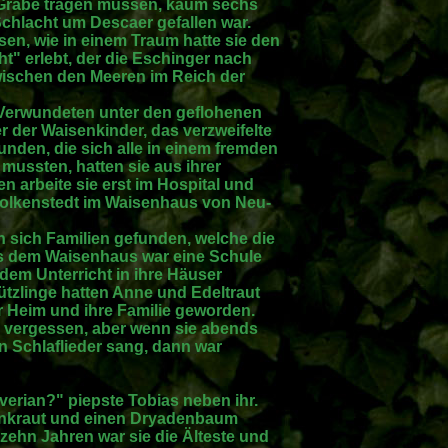
zu Grabe tragen müssen, kaum sechs
chlacht um Descaer gefallen war.
sen, wie in einem Traum hatte sie den
" erlebt, der die Eschinger nach
wischen den Meeren im Reich der
Verwundeten unter den geflohenen
der Waisenkinder, das verzweifelte
nden, die sich alle in einem fremden
mussten, hatten sie aus ihrer
n arbeite sie erst im Hospital und
Wolkenstedt im Waisenhaus von Neu-
n sich Familien gefunden, welche die
us dem Waisenhaus war eine Schule
dem Unterricht in ihre Häuser
ützlinge hatten Anne und Edeltraut
hr Heim und ihre Familie geworden.
s vergessen, aber wenn sie abends
n Schlaflieder sang, dann war
verian?" piepste Tobias neben ihr.
eenkraut und einen Dryadenbaum
izehn Jahren war sie die Älteste und