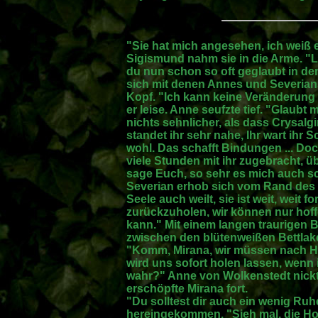
"Sie hat mich angesehen, ich weiß 
Sigismund nahm sie in die Arme. "L
du nun schon so oft geglaubt in den
sich mit denen Annes und Severians
Kopf. "Ich kann keine Veränderung 
er leise. Anne seufzte tief. "Glaubt
nichts sehnlicher, als dass Crysalg
standet ihr sehr nahe, Ihr wart ihr 
wohl. Das schafft Bindungen ... Doc
viele Stunden mit ihr zugebracht,
sage Euch, so sehr es mich auch sc
Severian erhob sich vom Rand des 
Seele auch weilt, sie ist weit, weit f
zurückzuholen, wir können nur hoff
kann." Mit einem langen traurigen B
zwischen den blütenweißen Bettlake
"Komm, Mirana, wir müssen nach Ha
wird uns sofort holen lassen, wenn 
wahr?" Anne von Wolkenstedt nickt
erschöpfte Mirana fort.
"Du solltest dir auch ein wenig Ru
hereingekommen. "Sieh mal, die Ho