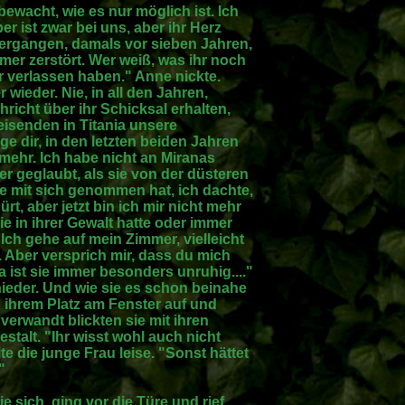
bewacht, wie es nur möglich ist. Ich
er ist zwar bei uns, aber ihr Herz
ch ergangen, damals vor sieben Jahren,
mmer zerstört. Wer weiß, was ihr noch
er verlassen haben." Anne nickte.
wieder. Nie, in all den Jahren,
richt über ihr Schicksal erhalten,
isenden in Titania unsere
ge dir, in den letzten beiden Jahren
 mehr. Ich habe nicht an Miranas
r geglaubt, als sie von der düsteren
le mit sich genommen hat, ich dachte,
rt, aber jetzt bin ich mir nicht mehr
ie in ihrer Gewalt hatte oder immer
Ich gehe auf mein Zimmer, vielleicht
. Aber versprich mir, dass du mich
 ist sie immer besonders unruhig...."
 nieder. Und wie sie es schon beinahe
 ihrem Platz am Fenster auf und
verwandt blickten sie mit ihren
talt. "Ihr wisst wohl auch nicht
 die junge Frau leise. "Sonst hättet
"
 sich, ging vor die Türe und rief