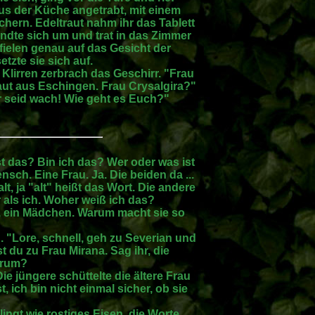
us der Küche angetrabt, mit einem
hern. Edeltraut nahm ihr das Tablett
andte sich um und trat in das Zimmer
fielen genau auf das Gesicht der
tzte sie sich auf.
em Klirren zerbrach das Geschirr. "Frau
traut aus Eschingen. Frau Crysalgira?"
hr seid wach! Wie geht es Euch?"
st das? Bin ich das? Wer oder was ist
ensch. Eine Frau. Ja. Die beiden da ...
lt, ja "alt" heißt das Wort. Die andere
er als ich. Woher weiß ich das?
nd, ein Mädchen. Warum macht sie so
d. "Lore, schnell, geh zu Severian und
t du zu Frau Mirana. Sag ihr, die
Warum?
Die jüngere schüttelte die ältere Frau
t, ich bin nicht einmal sicher, ob sie
lingt wie rostiges Eisen, die Worte