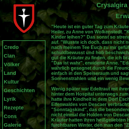
Crysalgira
Erw
"Heute ist ein guter Tag zum Kräut
Heiler, zu Anne von Wolkenstedt. "K
Kinder leihen?" Das sonst so streng
auf. "Wusste ich doch, dass nicht n
Credo
nach meinem Tee Euch zu mir geführ
schuldbewusst und hob beschwicht
Clan
gut die Kräuter zu finden, die ich 
"Das ist wahr", erwiderte Anne. "Ed
Völker
wahrlich gesegnet durch die Freun
Land
einfach in den Speiseraum und sagt 
Sonnenstrahlen und ein wenig Bew
Kultur
Wenig später war Edeltraut mit ihr
Geschichten
hinter dem Hospital unterwegs zum 
Lyrik
hatte ihre Kindheit in dem Dorf Es
Elfenwaldes von Descaer verbracht,
Rezepte
"Sonntagskind", das die besondere
nicht einmal die Holden von Descaer
Cons
Kräuter hatten ihren heißgeliebten 
Galerie
furchtbaren Winter, den man den "