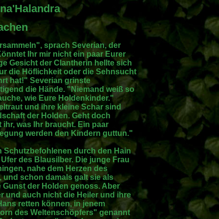
 na'Halandra
achen
ersammeln", sprach Severian, der
önntet Ihr mir nicht ein paar Eurer
e Gesicht der Clantherin hellte sich
ur die Höflichkeit oder die Sehnsucht
t hat!" Severian grinste
igend die Hände. "Niemand weiß so
brauche, wie Eure Holdenkinder."
eltraut und ihre kleine Schar sind
dschaft der Holden. Geht doch
ihr, was Ihr braucht. Ein paar
egung werden den Kindern guttun."
en Schutzbefohlenen durch den Hain
Ufer des Blausilber. Die junge Frau
chingen, nahe dem Herzen des
 und schon damals galt sie als
 Gunst der Holden genoss. Aber
 und auch nicht die Heiler und ihre
Hans retten können, in jenem
Zorn des Weltenschöpfers" genannt