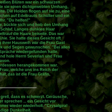
weißen Blüten war ein schwarzen
nte sie einen dichtgewebten Umhang,
te. Die Holden flogen auf sie zu, eine
lchen auf Edeltrauts Schulter und ein
hr. "Du helfen!"
tte, bückte sich und hob den Umhang
m Schlaf. Langes dunkles Haar
eltraut die Haare beiseite. Das war
Knie. Sie hatte dieses Gesicht oft
 ihrer Hausweih war die Frau Gast
ück und Segen gewunschen. "Bei allen
ie Sprache wiedergefunden hatte.
 und hole Herrn Severian und Frau
davon.
unterdessen herangekommen war.
 Frau, welche uns ins Reich der
at, das ist die Frau Gräfin,
so grell, dass es schmerzt. Geräusche,
 sprechen ... ein Gesicht vor
mer wieder wiederholt. "Crysalgira!
ädige Dunkelheit.