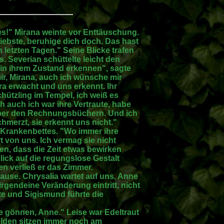
es!" Mirana weinte vor Enttäuschung.
iebste, beruhige dich doch. Das hast
 letzten Tagen." Seine Blicke trafen
. Severian schüttelte leicht den
in ihrem Zustand erkennen", sagte
 mir, Mirana, auch ich wünsche mir
ira erwacht und uns erkennt. Ihr
Schützling im Tempel, ich weiß es
h auch ich war ihre Vertraute, habe
 über den Rechnungsbüchern. Und ich
hmerzt, sie erkennt uns nicht."
Krankenbettes. "Wo immer ihre
ort von uns. Ich vermag sie nicht
en, dass die Zeit etwas bewirken
lick auf die regungslose Gestalt
n verließ er das Zimmer.
use. Chrysalia wartet auf uns. Anne
irgendeine Veränderung eintritt, nicht
e und Sigismund führte die
he gönnen, Anne." Leise war Edeltraut
lden sitzen immer noch am