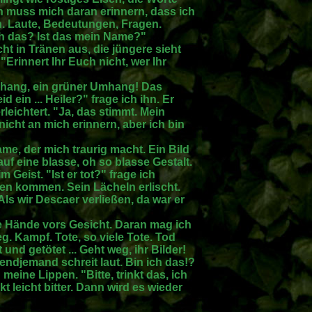
 muss mich daran erinnern, dass ich
. Laute, Bedeutungen, Fragen.
ch das? Ist das mein Name?"
icht in Tränen aus, die jüngere sieht
 "Erinnert Ihr Euch nicht, wer Ihr
hang, ein grüner Umhang! Das
eid ein ... Heiler?" frage ich ihn. Er
rleichtert. "Ja, das stimmt. Mein
nicht an mich erinnern, aber ich bin
me, der mich traurig macht. Ein Bild
uf eine blasse, oh so blasse Gestalt.
m Geist. "Ist er tot?" frage ich
nen kommen. Sein Lächeln erlischt.
 Als wir Descaer verließen, da war er
e Hände vors Gesicht. Daran mag ich
g. Kampf. Tote, so viele Tote. Tod
und getötet ... Geht weg, ihr Bilder!
ndjemand schreit laut. Bin ich das!?
meine Lippen. "Bitte, trinkt das, ich
t leicht bitter. Dann wird es wieder