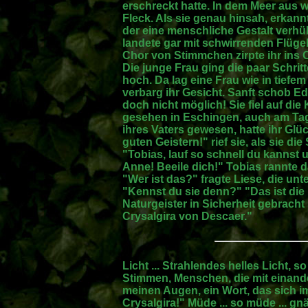
erschreckt hatte. In dem Meer aus 
Fleck. Als sie genau hinsah, erkan
der eine menschliche Gestalt verhüll
landete gar mit schwirrenden Flüge
Chor von Stimmchen zirpte ihr ins O
Die junge Frau ging die paar Schri
hoch. Da lag eine Frau wie in tiefe
verbarg ihr Gesicht. Sanft schob Ed
doch nicht möglich! Sie fiel auf die 
gesehen in Eschingen, auch am Tag
ihres Vaters gewesen, hatte ihr Gl
guten Geistern!" rief sie, als sie d
"Tobias, lauf so schnell du kannst
Anne! Beeile dich!" Tobias rannte 
"Wer ist das?" fragte Liese, die 
"Kennst du sie denn?" "Das ist die
Naturgeister in Sicherheit gebracht h
Crysalgira von Descaer."
Licht ... Strahlendes helles Licht, 
Stimmen, Menschen, die mit einander
meinen Augen, ein Wort, das sich im
Crysalgira!" Müde ... so müde ... gn