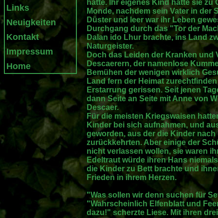
hatte. Ihr eigenes Kind hatte sie 
Links
Monde, nachdem sein Vater in der S
Düster und leer war ihr Leben gewe
Neuigkeiten
Durchgang durch das "Tor der Macht
Kontakt
Dalan ido Lhur brachte, ins Land z
Naturgeister.
Impressum
Doch das Leiden der Kranken und 
Descaerern, der namenlose Kummer 
Home
Bemühen der wenigen wirklich Gesu
Land fern der Heimat zurechtfinden 
Erstarrung gerissen. Seit jenen Tage
dann Seite an Seite mit Anne von 
Descaer.
Für die meisten Kriegswaisen hatte
Kinder bei sich aufnahmen, und a
geworden, aus der die Kinder nach 
zurückkehrten. Aber einige der Sch
nicht verlassen wollen, sie waren i
Edeltraut würde ihren Hans niemal
die Kinder zu Bett brachte und ihne
Frieden in ihrem Herzen.
"Was sollen wir denn suchen für Se
"Wahrscheinlich Elfenblatt und F
dazu!" scherzte Liese. Mit ihren dre