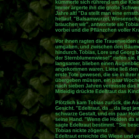
kümmerte sich rührend um die Klein
Immer ärgerte ihn die große Schwes
Jahre alt! "Da stellt man eine ernsth
hellauf. "Balsamwurzel, Wiesensc
brauchen wir", antwortete sie Tobia
vorbei und die Pflänzchen voller Kra
Vor ihnen ragten die Trauerweiden 
umgaben, und zwischen den Bäume
hindurch. Tobias, Lore und Georg b
der Sternblumenwiese!" riefen sie. 
langsamer, blieben einen Augenblic
angekommen waren. Liese ließ den 
erste Tote gewesen, die sie in ihre
übergeben müssen, ein paar Woche
nach sieben Jahren vermisste das 
Mitleidig drückte Edeltraut das Kind
Plötzlich kam Tobias zurück, die Au
Gesicht. "Edeltraut, da ... da liegt 
schwarze Gestalt, und ein paar Ho
seine Hand. "Wenn die Holden da sin
sagte Edeltraut bestimmt. "Sie bes
Tobias nickte zögernd.
Edeltraut erreichte die Wiese und v