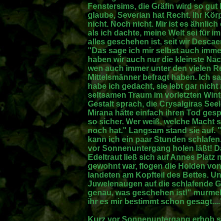
Fenstersims, die Gräfin wird so gut 
glaube, Severian hat Recht. Ihr Körp
nicht. Noch nicht. Mir ist es ähnli
als ich dachte, meine Welt sei für i
alles geschehen ist, seit wir Desca
"Das sage ich mir selbst auch immer 
haben wir auch nur die kleinste Nach
wen auch immer unter den vielen Re
Mittelsmänner befragt haben. Ich sa
habe ich gedacht, sie lebt gar nicht
seltsamen Traum im vorletzten Winte
Gestalt sprach, die Crysalgiras See
Mirana hätte einfach ihren Tod gespü
so sicher. Wer weiß, welche Macht s
noch hat." Langsam stand sie auf. "
kann ich ein paar Stunden schlafen
vor Sonnenuntergang holen läßt! Da
Edeltraut ließ sich auf Annes Platz
gewohnt war, flogen die Holden von
landeten am Kopfteil des Bettes. Un
Juwelenaugen auf die schlafende Ges
genau, was geschehen ist!" murmelte
ihr es mir bestimmt schon gesagt....
Kurz vor Sonnenuntergang erhob sie