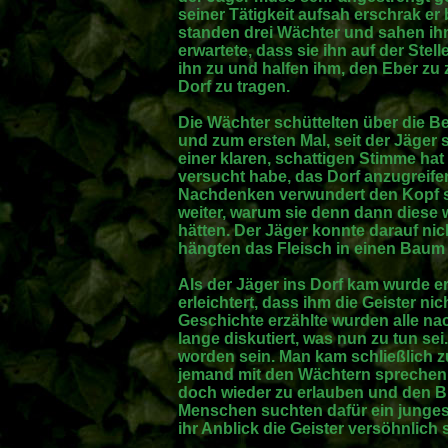
seiner Tätigkeit aufsah erschrak er 
standen drei Wächter und sahen ihm
erwartete, dass sie ihn auf der Stel
ihn zu und halfen ihm, den Eber zu 
Dorf zu tragen.
Die Wächter schüttelten über die B
und zum ersten Mal, seit der Jäger s
einer klaren, schattigen Stimme hat
versucht habe, das Dorf anzugreife
Nachdenken verwundert den Kopf sc
weiter, warum sie denn dann diese
hätten. Der Jäger konnte darauf nic
hängten das Fleisch in einen Bau
Als der Jäger ins Dorf kam wurde er
erleichtert, dass ihm die Geister ni
Geschichte erzählte wurden alle n
lange diskutiert, was nun zu tun sei.
worden sein. Man kam schließlich 
jemand mit den Wächtern sprechen so
doch wieder zu erlauben und den B
Menschen suchten dafür ein junges 
ihr Anblick die Geister versöhnlich