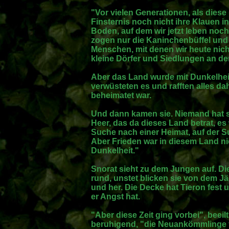
"Vor vielen Generationen, als dies
Finsternis noch nicht ihre Klauen i
Boden, auf dem wir jetzt leben noch
zogen nur die Kaninchenbüffel und 
Menschen, mit denen wir heute ni
kleine Dörfer und Siedlungen an de
Aber das Land wurde mit Dunkelhei
verwüsteten es und rafften alles dah
beheimatet war.
Und dann kamen sie. Niemand hat 
Heer, das da dieses Land betrat, e
Suche nach einer Heimat, auf der S
Aber Frieden war in diesem Land nic
Dunkelheit."
Snorat sieht zu dem Jungen auf. D
rund, unstet blicken sie von dem J
und her. Die Decke hat Tieron fest 
er Angst hat.
"Aber diese Zeit ging vorbei", beeil
beruhigend, "die Neuankömmlinge 