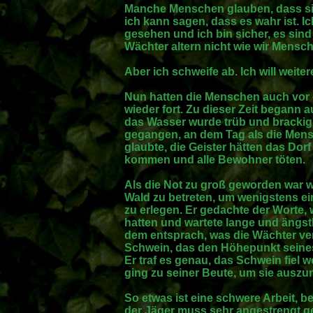
Manche Menschen glauben, dass s
ich kann sagen, dass es wahr ist. I
gesehen und ich bin sicher, es sin
Wächter altern nicht wie wir Mensch
Aber ich schweife ab. Ich will weiter
Nun hatten die Menschen auch vor 
wieder fort. Zu dieser Zeit begann
das Wasser wurde trüb und brackig
gegangen, an dem Tag als die Mens
glaubte, die Geister hätten das Dor
kommen und alle Bewohner töten.
Als die Not zu groß geworden war w
Wald zu betreten, um wenigstens ei
zu erlegen. Er gedachte der Worte,
hatten und wartete lange und ängstl
dem entsprach, was die Wächter ver
Schwein, das den Höhepunkt seines
Er traf es genau, das Schwein fiel
ging zu seiner Beute, um sie ausz
So etwas ist eine schwere Arbeit, 
der Jäger muss sehr angestrengt ge