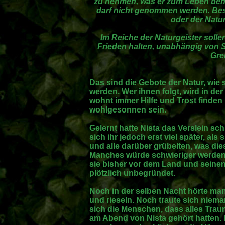
zu nehmen, was er zum Leben benöt
darf nicht genommen werden. Besi
oder der Natur,
Im Reiche der Naturgeister solle
Frieden halten, unabhängig von St
Gre
Das sind die Gebote der Natur, wie
werden. Wer ihnen folgt, wird in der
wohnt immer Hilfe und Trost finde
wohlgesonnen sein.
Gelernt hatte Nista das Verslein sch
sich ihr jedoch erst viel später, als
und alle darüber grübelten, was die
Manches würde schwieriger werden, 
sie bisher vor dem Land und seine
plötzlich unbegründet.
Noch in der selben Nacht hörte man
und rieseln. Noch traute sich nie
sich die Menschen, dass alles Trau
am Abend von Nista gehört hatten. N