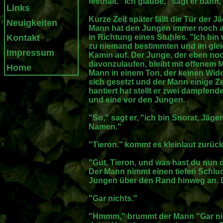
festhält. "Ich glaube," sagt er dann
Links
Kurze Zeit später fällt die Tür der 
Neuigkeiten
Mann hat den Jungen immer noch am 
Kontakt
in Richtung eines Stuhles. "Ich bin
zu niemand bestimmten und im gle
Impressum
Kamin auf. Der Junge, der eben noc
davonzulaufen, bleibt mit offenem M
Home
Mann in einem Ton, der keinen Wid
sich gesetzt und der Mann einige Z
hantiert hat stellt er zwei dampfend
und eine vor den Jungen.
"So," sagt er, "ich bin Snorat, Jäge
Namen."
"Tieron." kommt es kleinlaut zurück
"Gut, Tieron, und was hast du nu
Der Mann nimmt einen tiefen Schluc
Jungen über den Rand hinweg an. Di
"Gar nichts."
"Hmmm," brummt der Mann "Gar nic