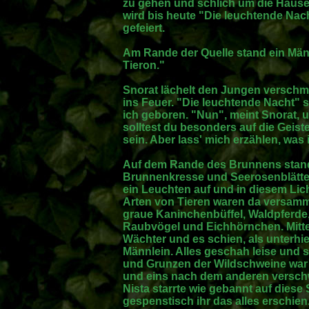
zu gehen und schlich um die Häuser
wird bis heute "Die leuchtende Nac
gefeiert.
Am Rande der Quelle stand ein Männ
Tieron."
Snorat lächelt den Jungen verschmi
ins Feuer. "Die leuchtende Nacht" sa
ich geboren. "Nun", meint Snorat, 
solltest du besonders auf die Geist
sein. Aber lass' mich erzählen, was
Auf dem Rande des Brunnens stand 
Brunnenkresse und Seerosenblätter
ein Leuchten auf und in diesem Lich
Arten von Tieren waren da versamm
graue Kaninchenbüffel, Waldpferde
Raubvögel und Eichhörnchen. Mitte
Wächter und es schien, als unterhie
Männlein. Alles geschah leise und s
und Grunzen der Wildschweine war z
und eins nach dem anderen verschw
Nista starrte wie gebannt auf diese 
gespenstisch ihr das alles erschien