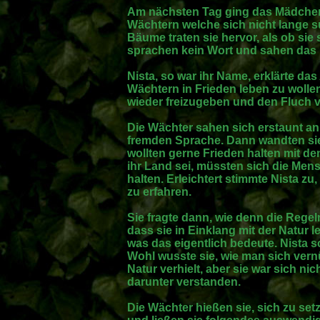
Am nächsten Tag ging das Mädchen 
Wächtern welche sich nicht lange s
Bäume traten sie hervor, als ob sie 
sprachen kein Wort und sahen das
Nista, so war ihr Name, erklärte da
Wächtern in Frieden leben zu wollen 
wieder freizugeben und den Fluch
Die Wächter sahen sich erstaunt an 
fremden Sprache. Dann wandten sie
wollten gerne Frieden halten mit de
ihr Land sei, müssten sich die Me
halten. Erleichtert stimmte Nista zu
zu erfahren.
Sie fragte dann, wie denn die Regel
dass sie in Einklang mit der Natur
was das eigentlich bedeute. Nista s
Wohl wusste sie, wie man sich vern
Natur verhielt, aber sie war sich ni
darunter verstanden.
Die Wächter hießen sie, sich zu set