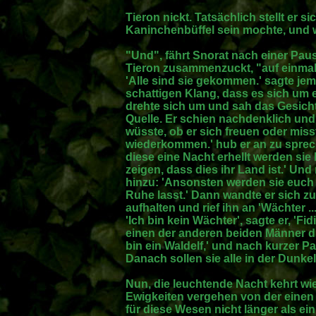
Tieron nickt. Tatsächlich stellt er si
Kaninchenbüffel sein mochte, und w
"Und", fährt Snorat nach einer Pause
Tieron zusammenzuckt, "auf einmal 
'Alle sind sie gekommen.' sagte je
schattigen Klang, dass es sich um 
drehte sich um und sah das Gesich
Quelle. Er schien nachdenklich und
wüsste, ob er sich freuen oder misst
wiederkommen.' hub er an zu sprec
diese eine Nacht erhellt werden si
zeigen, dass dies ihr Land ist.' Und 
hinzu: 'Ansonsten werden sie euch 
Ruhe lasst.' Dann wandte er sich 
aufhalten und rief ihn an 'Wächter .
'Ich bin kein Wächter', sagte er, 'Fid
einen der anderen beiden Männer di
bin ein Waldelf,' und nach kurzer Pa
Danach sollen sie alle in der Dunke
Nun, die leuchtende Nacht kehrt w
Ewigkeiten vergehen von der einen 
für diese Wesen nicht länger als ei