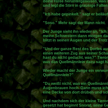
deine Hose heruntergelassen, was
und legt die Stirn in grausige Falt
"Ich habe gepinkelt." sagt er beiläuf
"Soso." Mehr sagt der Mann nicht.
Der Junge sieht ihn wieder an. "Ich
meine Schwestern dann morgen das
blitzt in seinen Augen und der Trotz
"Und der ganze Rest des Dorfes auc
einen weiteren Zug aus seiner Schal
hast du nicht gedacht, was?" Tiero
was das Quellmännlein dazu sagt hat
Wieder macht der Junge ein verwun
Quellmännlein?"
"Du weißt nicht, was ein Quellmännle
Augenbrauen hoch. Dann muss ich d
eine Decke von dort drüben und sch
Und nachdem sich der kleine Tieron
gesetzt hat beginnt Snorat, seine G