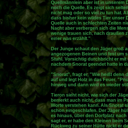
Quellmännlein aber ist in unserem
noch die Quelle. Es zeigt sich selte
nicht mag oder so viel zu tun hat. A
dass bisher kein wildes Tier unser 
Quelle auch in schlechten Zeiten nie
Nacht aber verbergen sich die Men
wenige trauen sich, nach draußen 
einer was erzählt."
Der Junge schaut den Jäger groß an.
angezogenen Beinen und fest um s
Stuhl. Vorsichtig durchbricht er mit
nachdem Snorat geendet hatte in d
"Snorat", fragt er, "Wie heißt denn
auf und legt Holz in das Feuer, "Pnu
hinweg und dann wird es wieder stil
Tieron sieht nicht, wie sich der Jä
bemerkt auch nicht, dass man im Pr
Worte verstehen kann. Als Snorat si
schon eingeschlafen. Der Jäger hüll
es hinaus, über den Dorfplatz nach
sagt er, er habe den Kleinen beim 
Rückweg zu seiner Hütte nickt er d