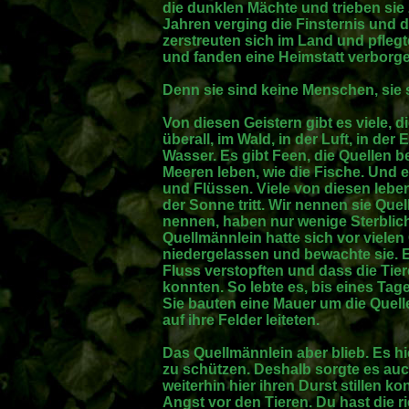
die dunklen Mächte und trieben si
Jahren verging die Finsternis und 
zerstreuten sich im Land und pfle
und fanden eine Heimstatt verborg
Denn sie sind keine Menschen, sie s
Von diesen Geistern gibt es viele, d
überall, im Wald, in der Luft, in der
Wasser. Es gibt Feen, die Quellen 
Meeren leben, wie die Fische. Und 
und Flüssen. Viele von diesen lebe
der Sonne tritt. Wir nennen sie Quel
nennen, haben nur wenige Sterbliche
Quellmännlein hatte sich vor vielen
niedergelassen und bewachte sie. E
Fluss verstopften und dass die Tie
konnten. So lebte es, bis eines Tag
Sie bauten eine Mauer um die Quell
auf ihre Felder leiteten.
Das Quellmännlein aber blieb. Es hie
zu schützen. Deshalb sorgte es auch
weiterhin hier ihren Durst stillen 
Angst vor den Tieren. Du hast die r