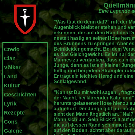
Quellmänn
Eine Legende a
"Was tust du denn da!?" ruft der Ma
Augenblick bleibt er stehen und v
erkennen, der auf dem Rand des Dor
nestelt hastig an seiner Hose heru
des Brunnens zu springen. Aber es
Credo
Beinkleider gemacht. Bei dem Versuc
es das Gleichgewicht. Es ist nur d
Clan
Mannes zu verdanken, dass es nicht
Junge, denn es ist ein kleiner Junge
Völker
heftig und bei jedem Strampler ruts
Land
Er trägt ein leichtes Hemd und ein
Schlafgewand.
Kultur
"Kannst Du mir wohl sagen", fragt 
Geschichten
der Nacht, bei klirrender Kälte und
Lyrik
heruntergelassener Hose hier zu s
aufgehört. Der Junge gibt nur noch
Rezepte
sieht den Mann ängstlich an. "Na!?
Mann sich um. Sein Blick fällt auf 
Cons
die auf dessen Rand schimmert. So 
Galerie
auf den Boden, achtet aber darauf