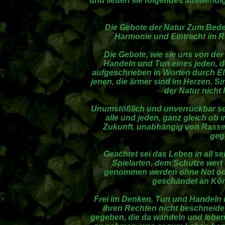
und ließen sie folgendes auswendig
Die Gebote der Natur Zum Bedenk
Harmonie und Eintracht im Re
Die Gebote, wie sie uns von de
Handeln und Tun eines jeden, d
aufgeschrieben in Worten durch E
jenen, die ärmer sind im Herzen, S
der Natur nicht
Unumstößlich und unverrückbar sei
alle und jeden, ganz gleich ob
Zukunft, unabhängig von Rasse,
geg
Geachtet sei das Leben in all 
Spielarten, dem Schutze wert
genommen werden ohne Not ode
geschändet an Körp
Frei im Denken, Tun und Handeln i
ihren Rechten nicht beschneidet
gegeben, die da wandeln und leben 