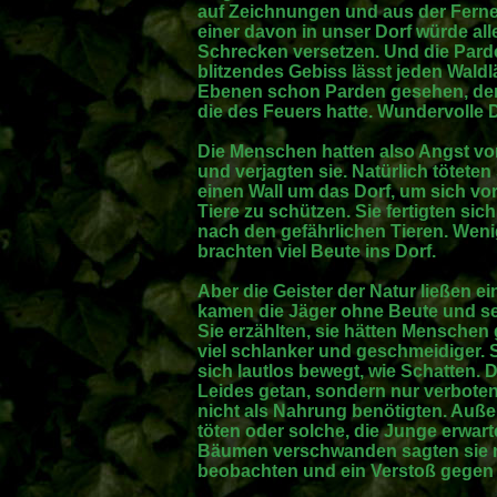
auf Zeichnungen und aus der Ferne
einer davon in unser Dorf würde all
Schrecken versetzen. Und die Pard
blitzendes Gebiss lässt jeden Waldl
Ebenen schon Parden gesehen, dere
die des Feuers hatte. Wundervolle D
Die Menschen hatten also Angst vo
und verjagten sie. Natürlich töteten
einen Wall um das Dorf, um sich vor
Tiere zu schützen. Sie fertigten si
nach den gefährlichen Tieren. Wen
brachten viel Beute ins Dorf.
Aber die Geister der Natur ließen ei
kamen die Jäger ohne Beute und se
Sie erzählten, sie hätten Menschen g
viel schlanker und geschmeidiger. 
sich lautlos bewegt, wie Schatten. 
Leides getan, sondern nur verboten,
nicht als Nahrung benötigten. Auße
töten oder solche, die Junge erwart
Bäumen verschwanden sagten sie n
beobachten und ein Verstoß gegen d