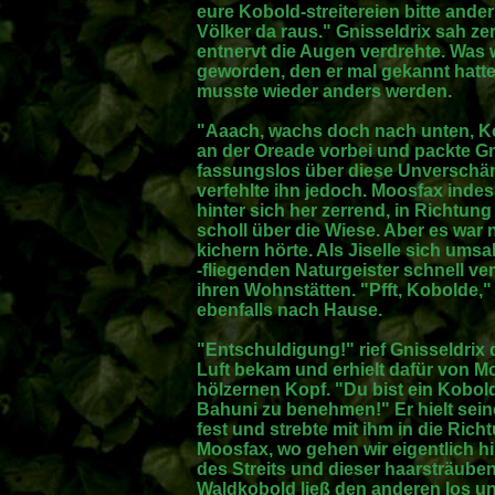
eure Kobold-streitereien bitte ande
Völker da raus." Gnisseldrix sah z
entnervt die Augen verdrehte. Was
geworden, den er mal gekannt hatte:
musste wieder anders werden.
"Aaach, wachs doch nach unten, Kom
an der Oreade vorbei und packte Gni
fassungslos über diese Unverschäm
verfehlte ihn jedoch. Moosfax inde
hinter sich her zerrend, in Richtun
scholl über die Wiese. Aber es war 
kichern hörte. Als Jiselle sich um
-fliegenden Naturgeister schnell 
ihren Wohnstätten. "Pfft, Kobolde,"
ebenfalls nach Hause.
"Entschuldigung!" rief Gnisseldrix d
Luft bekam und erhielt dafür von M
hölzernen Kopf. "Du bist ein Kobold"
Bahuni zu benehmen!" Er hielt se
fest und strebte mit ihm in die Rich
Moosfax, wo gehen wir eigentlich hi
des Streits und dieser haarsträube
Waldkobold ließ den anderen los un