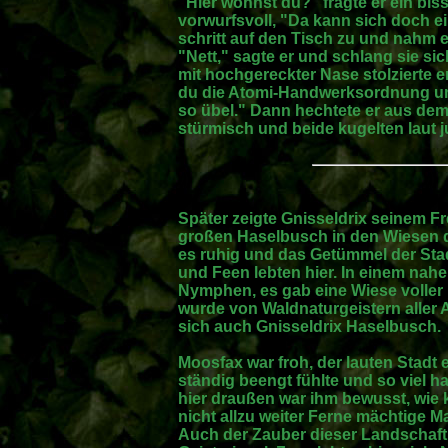
"Hier wohnst du?" fragte er ein bi
vorwurfsvoll, "Da kann sich doch e
schritt auf den Tisch zu und nahm 
"Nett," sagte er und schlang sie sic
mit hochgereckter Nase stolzierte e
du die Atomi-Handwerksordnung um d
so übel." Dann hechtete er aus de
stürmisch und beide kugelten laut
Später zeigte Gnisseldrix seinem Fr
großen Haselbusch in den Wiesen de
es ruhig und das Getümmel der Sta
und Feen lebten hier. In einem na
Nymphen, es gab eine Wiese voller 
wurde von Waldnaturgeistern aller
sich auch Gnisseldrix Haselbusch.
Moosfax war froh, der lauten Stadt 
ständig beengt fühlte und so viel h
hier draußen war ihm bewusst, wie k
nicht allzu weiter Ferne mächtige M
Auch der Zauber dieser Landschaft w