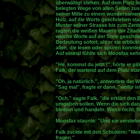
überwältigt stehen. Auf dem Platz li
belegten Wege von allen Seiten zu
seiner Mitte zu einem wundersamen 
Holz, auf die Worte geschrieben sta
Muster seiner Strasse bis zum Zen
ragten die weißen Mauern der Zitad
welche Worte auf der Stele geschrie
Bedeutung sofort, als er sie erblickt
allen, die lesen oder spüren konnte
Auf einmal fühlte sich Moosfax seh
"He, kommst du jetzt?", hörte er plö
Falk, der wartend auf dem Platz sta
"Oh, ja natürlich.", antwortete der
"Sag mal", fragte er dann, "wofür i
"Och," sagte Falk, "die erklärt den 
umgehen sollen. Wenn die sich dara
bleiben und handeln. Wenn nicht, fl
Moosfax staunte: "Und sie verstehe
Falk zuckte mit den Schultern: "Mei
fragen."