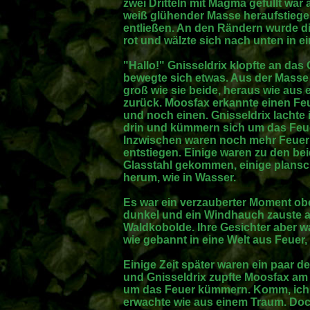
zwei Dritteln mit Magma gefüllt war
weiß glühender Masse heraufstiegen
entließen. An den Rändern wurde di
rot und wälzte sich nach unten in 
"Hallo!" Gnisseldrix klopfte an das
bewegte sich etwas. Aus der Masse 
groß wie sie beide, heraus wie aus 
zurück. Moosfax erkannte einen Fe
und noch einen. Gnisseldrix lachte 
drin und kümmern sich um das Feuer
Inzwischen waren noch mehr Feue
entstiegen. Einige waren zu den b
Glasstahl gekommen, einige plans
herum, wie in Wasser.
Es war ein verzauberter Moment obe
dunkel und ein Windhauch zauste a
Waldkobolde. Ihre Gesichter aber 
wie gebannt in eine Welt aus Feuer, 
Einige Zeit später waren ein paar 
und Gnisseldrix zupfte Moosfax am
um das Feuer kümmern. Komm, ich ze
erwachte wie aus einem Traum. Doc