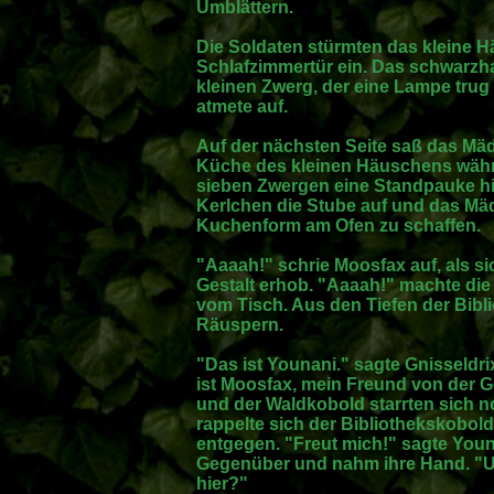
Umblättern.
Die Soldaten stürmten das kleine H
Schlafzimmertür ein. Das schwarzh
kleinen Zwerg, der eine Lampe tru
atmete auf.
Auf der nächsten Seite saß das Mä
Küche des kleinen Häuschens währ
sieben Zwergen eine Standpauke hi
Kerlchen die Stube auf und das Mä
Kuchenform am Ofen zu schaffen.
"Aaaah!" schrie Moosfax auf, als si
Gestalt erhob. "Aaaah!" machte die 
vom Tisch. Aus den Tiefen der Bib
Räuspern.
"Das ist Younani." sagte Gnisseldri
ist Moosfax, mein Freund von der G
und der Waldkobold starrten sich n
rappelte sich der Bibliothekskobol
entgegen. "Freut mich!" sagte Youna
Gegenüber und nahm ihre Hand. "Un
hier?"