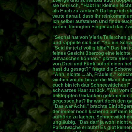
Zwerge und scheinbar auch doppelt 
sie herrisch, "Habt ihr kleinen Nic
als Euch zu zanken? Da liege ich st
warte darauf, dass ihr reinkommt 
ich selber aufstehen und finde euch
zarten, beringten Finger auf das Z
"Sechsi hat von Vieris Tellerchen g
und rappelte sich auf. "So ein Sc
"Seid ihr jetzt völlig blöd? Das bin
feines Gesicht überzog eine leichte
aufwaschen können." platzte Vieri v
von Dreii und Fünfi sofort einen he
hast du gesagt?" fragte die Schöne, 
"Ähh, nichts ... äh, Fräulein." keuc
wichen vor ihr bis an die Wand ihr
euch bin ich das Schneewittchen!" br
schwarzes Haar zurück. "Wer vom E
bekloppten Gedanken gekommen, da
gegessen hat? Ihr wart doch den 
"Das war Achti." brachte Eini zöger
der immer noch kichernd auf dem Bod
aufhörte zu lachen. Schneewittchen 
ungläubig. "Das darf ja wohl nicht w
Palastwache erlaubt! Es gibt keine