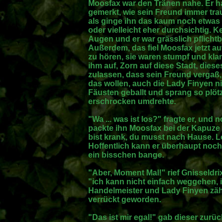
Moosfax war den Tränen nahe. Er ha
gemerkt, wie sein Freund immer tra
als ginge ihn das kaum noch etwas 
oder vielleicht eher durchsichtig. 
Augen und er war grässlich pflich
Außerdem, das fiel Moosfax jetzt 
zu hören, sie waren stumpf und klan
ihm auf, Zorn auf diese Stadt, diese
zulassen, dass sein Freund vergaß,
das wollen, auch die Lady Finyen ni
Fäusten geballt und sprang so plötz
erschrocken umdrehte.
"Wa ... was ist los?" fragte er, und
packte ihn Moosfax bei der Kapuze
bist krank, du musst nach Hause. L
Hoffentlich kann er überhaupt noch
ein bisschen bange.
"Aber, Moment Mal!" rief Gnisseldri
"ich kann nicht einfach weggehen, i
Handelmeister und Lady Finyen zähl
verrückt geworden.
"Das ist mir egal!" gab dieser zurüc