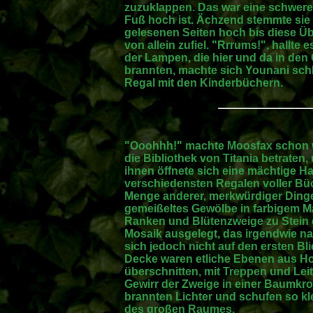
zuzuklappen. Das war eine schwere 
Fuß hoch ist. Ächzend stemmte sie
gelesenen Seiten hoch bis diese 
von allein zufiel. "Rrrums!", hallte 
der Lampen, die hier und da in de
brannten, machte sich Younani sch
Regal mit den Kinderbüchern.
"Ooohhh!" machte Moosfax schon w
die Bibliothek von Titania betraten,
ihnen öffnete sich eine mächtige Hall
verschiedensten Regalen voller Büc
Menge anderer, merkwürdiger Dinge.
gemeißeltes Gewölbe in farbigem M
Ranken und Blütenzweige zu Stein e
Mosaik ausgelegt, das irgendwie n
sich jedoch nicht auf den ersten B
Decke waren etliche Ebenen aus Hol
überschnitten, mit Treppen und Le
Gewirr der Zweige in einer Baumk
brannten Lichter und schufen so klei
des großen Raumes.