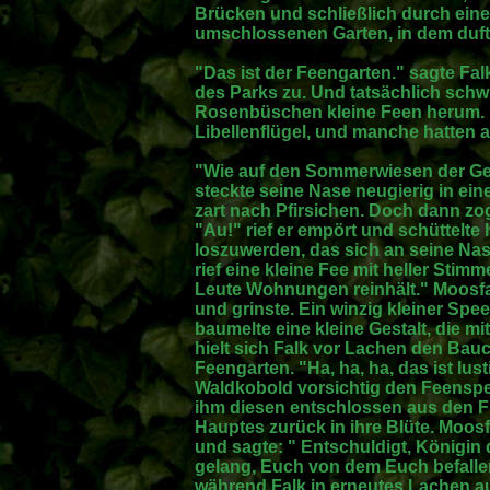
Brücken und schließlich durch ei
umschlossenen Garten, in dem duft
"Das ist der Feengarten." sagte Fal
des Parks zu. Und tatsächlich schw
Rosenbüschen kleine Feen herum. 
Libellenflügel, und manche hatten a
"Wie auf den Sommerwiesen der Gei
steckte seine Nase neugierig in ein
zart nach Pfirsichen. Doch dann zog
"Au!" rief er empört und schüttelte
loszuwerden, das sich an seine Na
rief eine kleine Fee mit heller Sti
Leute Wohnungen reinhält." Moosfa
und grinste. Ein winzig kleiner Spe
baumelte eine kleine Gestalt, die mit
hielt sich Falk vor Lachen den Bau
Feengarten. "Ha, ha, ha, das ist lus
Waldkobold vorsichtig den Feenspee
ihm diesen entschlossen aus den Fi
Hauptes zurück in ihre Blüte. Moos
und sagte: " Entschuldigt, Königin 
gelang, Euch von dem Euch befalle
während Falk in erneutes Lachen a