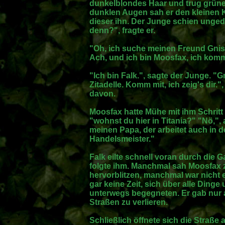
dunkelblondes Haar und trug grüne
dunklen Augen sah er den kleinen 
dieser ihn. Der Junge schien unge
denn?", fragte er.
"Oh, ich suche meinen Freund Gniss
Ach, und ich bin Moosfax, ich komm
"Ich bin Falk.", sagte der Junge. "Gn
Zitadelle. Komm mit, ich zeig's dir.
davon.
Moosfax hatte Mühe mit ihm Schritt z
"wohnst du hier in Titania?" "Nö,",
meinen Papa, der arbeitet auch in der
Handelsmeister."
Falk eilte schnell voran durch die
folgte ihm. Manchmal sah Moosfax z
hervorblitzen, manchmal war nicht 
gar keine Zeit, sich über alle Ding
unterwegs begegneten. Er gab nur a
Straßen zu verlieren.
Schließlich öffnete sich die Straße 