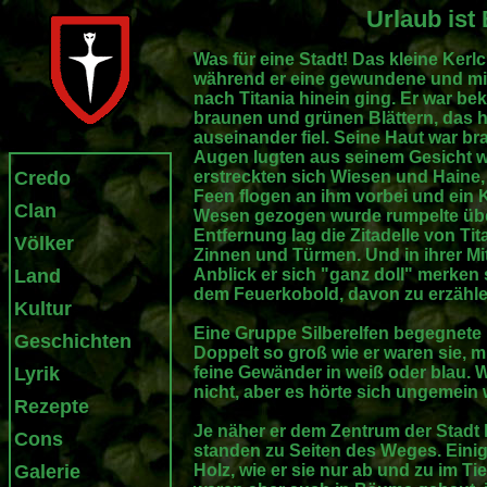
Urlaub ist
Was für eine Stadt! Das kleine Ker
während er eine gewundene und mit
nach Titania hinein ging. Er war be
braunen und grünen Blättern, das h
auseinander fiel. Seine Haut war br
Augen lugten aus seinem Gesicht w
Credo
erstreckten sich Wiesen und Haine, w
Feen flogen an ihm vorbei und ein
Clan
Wesen gezogen wurde rumpelte über
Entfernung lag die Zitadelle von Tita
Völker
Zinnen und Türmen. Und in ihrer Mit
Land
Anblick er sich "ganz doll" merken
dem Feuerkobold, davon zu erzähle
Kultur
Eine Gruppe Silberelfen begegnete i
Geschichten
Doppelt so groß wie er waren sie, m
Lyrik
feine Gewänder in weiß oder blau. 
nicht, aber es hörte sich ungemein 
Rezepte
Je näher er dem Zentrum der Stad
Cons
standen zu Seiten des Weges. Eini
Galerie
Holz, wie er sie nur ab und zu im Ti