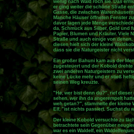
wenig nach Wald roch sie. Das erm
er ging weiter die schöne Straße ent
Gasse, die zwischen Warenhäusern 
Manche Häuser öffneten Fenster zur
davor lagen jede Menge verschiede
da, Schmuck aus Silber, Gold und f
Papier, Blumen und Kräuter. Viele N
Straße und auch einige von denen,
diesen hielt sich der kleine Waldkob
dass sie die Naturgeister nicht ve
Ein großer Bahuni kam aus der Meng
zugesteuert und der Kobold drehte
zwei anderen Naturgeistern zu vers
keine Lücke mehr und er stieß hefti
seinen Weg kreuzte.
"He, wer bist denn du?", rief dieser
sehen, wer ihn da angerempelt hatte. "I
weh getan?", stammelte der kleine 
Elf, "ist nichts passiert. Suchst du 
Der kleine Kobold versuchte zu läch
betrachtete sein Gegenüber neugier
war es ein Waldelf, ein Waldelfenju