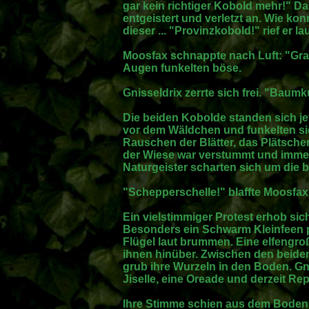
gar kein richtiger Kobold mehr!" Das
entgeistert und verletzt an. Wie kon
dieser ... "Provinzkobold!" rief er lau
Moosfax schnappte nach Luft: "Grau
Augen funkelten böse.
Gnisseldrix zerrte sich frei. "Baumku
Die beiden Kobolde standen sich je
vor dem Wäldchen und funkelten s
Rauschen der Blätter, das Plätsc
der Wiese war verstummt und immer
Naturgeister scharten sich um die be
"Schepperschelle!" blaffte Moosfax,
Ein vielstimmiger Protest erhob si
Besonders ein Schwarm Kleinfeen pi
Flügel laut brummen. Eine elfengro
ihnen hinüber. Zwischen den beid
grub ihre Wurzeln in den Boden. Gni
Jiselle, eine Oreade und derzeit Re
Ihre Stimme schien aus dem Boden 