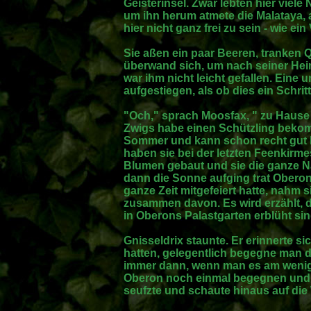
Geisterinsel. Zwar lebten hier viele
um ihn herum atmete die Malataya, 
hier nicht ganz frei zu sein - wie ein
Sie aßen ein paar Beeren, tranken 
überwand sich, um nach seiner Heima
war ihm nicht leicht gefallen. Eine
aufgestiegen, als ob dies ein Schrit
"Och," sprach Moosfax, " zu Hause 
Zwigs habe einen Schützling bekomm
Sommer und kann schon recht gut kl
haben sie bei der letzten Feenkirm
Blumen gebaut und sie die ganze N
dann die Sonne aufging trat Oberon
ganze Zeit mitgefeiert hatte, nahm 
zusammen davon. Es wird erzählt, d
in Oberons Palastgarten erblüht sin
Gnisseldrix staunte. Er erinnerte s
hatten, gelegentlich begegne man d
immer dann, wenn man es am wenigs
Oberon noch einmal begegnen und v
seufzte und schaute hinaus auf die