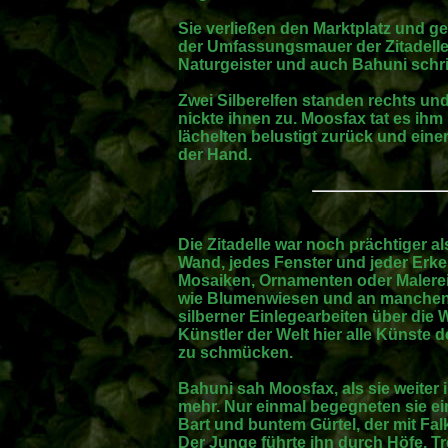
Sie verließen den Marktplatz und ge
der Umfassungsmauer der Zitadelle.
Naturgeister und auch Bahuni schri
Zwei Silberelfen standen rechts un
nickte ihnen zu. Moosfax tat es ihm
lächelten belustigt zurück und eine
der Hand.
Die Zitadelle war noch prächtiger al
Wand, jedes Fenster und jeder Erker
Mosaiken, Ornamenten oder Malere
wie Blumenwiesen und an manchen z
silberner Einlegearbeiten über die W
Künstler der Welt hier alle Künste 
zu schmücken.
Bahuni sah Moosfax, als sie weiter i
mehr. Nur einmal begegneten sie 
Bart und buntem Gürtel, der mit Fa
Der Junge führte ihn durch Höfe, T