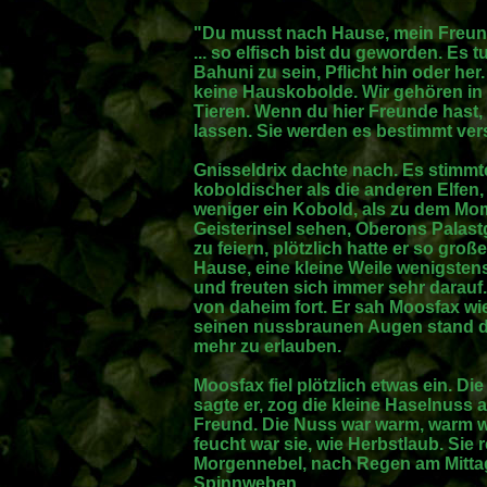
"Du musst nach Hause, mein Freund.
... so elfisch bist du geworden. Es t
Bahuni zu sein, Pflicht hin oder her
keine Hauskobolde. Wir gehören in d
Tieren. Wenn du hier Freunde hast,
lassen. Sie werden es bestimmt ver
Gnisseldrix dachte nach. Es stimmte
koboldischer als die anderen Elfen,
weniger ein Kobold, als zu dem Momen
Geisterinsel sehen, Oberons Palas
zu feiern, plötzlich hatte er so gr
Hause, eine kleine Weile wenigsten
und freuten sich immer sehr darauf.
von daheim fort. Er sah Moosfax wiede
seinen nussbraunen Augen stand die
mehr zu erlauben.
Moosfax fiel plötzlich etwas ein. Die
sagte er, zog die kleine Haselnuss
Freund. Die Nuss war warm, warm 
feucht war sie, wie Herbstlaub. Sie r
Morgennebel, nach Regen am Mitta
Spinnweben.