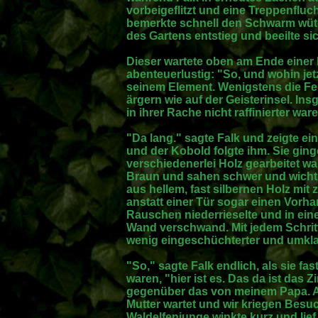
vorbeigeflitzt und eine Treppenfluc
bemerkte schnell den Schwarm wüte
des Gartens entstieg und beeilte si
Dieser wartete oben am Ende einer 
abenteuerlustig: "So, und wohin jet
seinem Element. Wenigstens die Fee
ärgern wie auf der Geisterinsel. Ins
in ihrer Rache nicht raffinierter war
"Da lang." sagte Falk und zeigte ei
und der Kobold folgte ihm. Sie ging
verschiedenerlei Holz gearbeitet w
Braun und sahen schwer und wicht
aus hellem, fast silbernen Holz mit
anstatt einer Tür sogar einen Vorha
Rauschen niederrieselte und in ein
Wand verschwand. Mit jedem Schritt
wenig eingeschüchterter und umkla
"So," sagte Falk endlich, als sie 
waren, "hier ist es. Das da ist das
gegenüber das von meinem Papa. Ab
Mutter wartet und wir kriegen Bes
Waldelfenjunge winkte kurz und lie