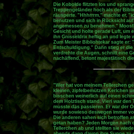
Die Kobolde flitzten los und spran
Treppengeländer hoch als der Biblio
räusperte. "Hhhrrrm," machte er, "i
benutzen und sich in Rücksicht au
angemessen zu benehmen." Moosfax
Gesicht und holte gerade Luft, um 
ihn Gnisseldrix heftig an und legte
Zum Meister Bibliohtekar sagte er: "
Entschuldigung." Dann stieg er die
verdrehte die Augen, schnitt eine 
nachäffend, betont majestätisch di
"Wer hat von meinem Tellerchen geg
kleinen, zipfelbemützen Kerlchen u
bisschen weinerlich auf einen schm
dem Holztisch stand. Vieri war den
musste das passieren. Er war der O
wurde sowieso deswegen immer vo
Die anderen sahen sich betroffen a
getan haben? Jeden Morgen nach d
Tellerchen ab und stellten sie wiede
abends dann davon ihre Suppe zu e