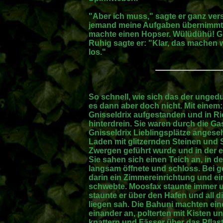
"Aber ich muss," sagte er ganz ver
jemand meine Aufgaben übernimmt,
machte einen Hopser. Wülüdühü! G
Ruhig sagte er: "Klar, das machen 
los."
So schnell, wie sich das der ungedu
es dann aber doch nicht. Mit einem:
Gnisseldrix aufgestanden und in R
hinterdrein. Sie waren durch die G
Gnisseldrix Lieblingsplätze angeseh
Laden mit glitzernden Steinen und 
Zwergen geführt wurde und in der 
Sie sahen sich einen Teich an, in d
langsam öffnete und schloss. Bei
darin ein Zimmereinrichtung und e
schwebte. Moosfax staunte immer u
staunte er über den Hafen und all d
liegen sah. Die Bahuni machten ein
einander an, polterten mit Kisten u
knattern und Fässer über das Pflaste