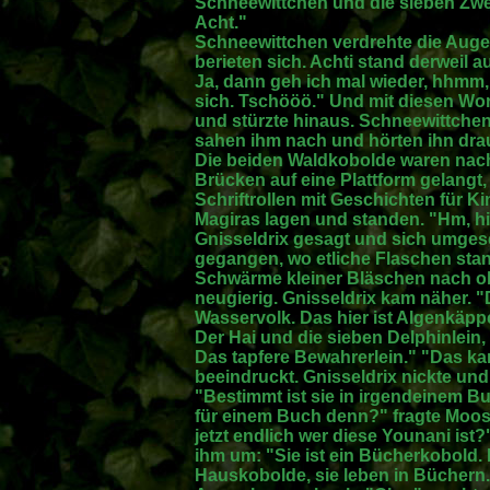
Schneewittchen und die sieben Zwerg
Acht."
Schneewittchen verdrehte die Auge
berieten sich. Achti stand derweil au
Ja, dann geh ich mal wieder, hhmm,
sich. Tschööö." Und mit diesen Wort
und stürzte hinaus. Schneewittchen
sahen ihm nach und hörten ihn dra
Die beiden Waldkobolde waren nac
Brücken auf eine Plattform gelangt
Schriftrollen mit Geschichten für K
Magiras lagen und standen. "Hm, hi
Gnisseldrix gesagt und sich umge
gegangen, wo etliche Flaschen sta
Schwärme kleiner Bläschen nach obe
neugierig. Gnisseldrix kam näher.
Wasservolk. Das hier ist Algenkäpp
Der Hai und die sieben Delphinlein
Das tapfere Bewahrerlein." "Das ka
beeindruckt. Gnisseldrix nickte un
"Bestimmt ist sie in irgendeinem Bu
für einem Buch denn?" fragte Moosf
jetzt endlich wer diese Younani ist?
ihm um: "Sie ist ein Bücherkobold.
Hauskobolde, sie leben in Büchern