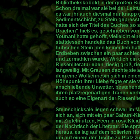
Bibliothekskobold in der großen Bibl
Schon dreimal war sie bei der Lekt
es war ihr auch diesmal nur knapp 
Sedimentschicht, zu Stein gepress
hatte sich der Titel des Buches so
Drachen" hieß es, geschrieben von
Younani hatte gehofft, vielleicht 
stattdessen handelte das Buch von
hübschen Stein, den keiner lieb hat
Erdbeben zwischen ein paar schlech
und zermahlen wurde. Wirklich ein 
Riesenliteratur eben, riesig groß, r
langweilig. Mit Grausen dachte sie
dem eine Wolkenriesin sich in einen
Höhepunkt ihrer Liebe fegte er sie
anschließende Unwetter, bestehend
ihren platzregenartigen Tränen ver
auch so eine Eigenart der Riesenlit
Steinschicksale liegen schwer im 
sich an, sich mit ein paar Bahuni-
mit Zipfelmützen, Feen in rosa Kl
der Nachtisch der Literatur. Sie sp
heraus, es lag auf dem polierten Ho
um auf einem der Tische zu Platz zu