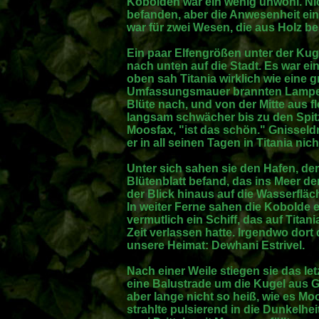
Kobolden war ein wenig unwohl. Nic
befanden, aber die Anwesenheit ei
war für zwei Wesen, die aus Holz b
Ein paar Elfengrößen unter der Kug
nach unten auf die Stadt. Es war ei
oben sah Titania wirklich wie eine 
Umfassungsmauer brannten Lampen
Blüte nach, und von der Mitte aus 
langsam schwächer bis zu den Spitz
Moosfax, "ist das schön." Gnisseldr
er in all seinen Tagen in Titania ni
Unter sich sahen sie den Hafen, de
Blütenblatt befand, das ins Meer der
der Blick hinaus auf die Wasserfläc
In weiter Ferne sahen die Kobolde 
vermutlich ein Schiff, das auf Titani
Zeit verlassen hatte. Irgendwo dort
unsere Heimat: Dewhani Estrivel.
Nach einer Weile stiegen sie das let
eine Balustrade um die Kugel aus G
aber lange nicht so heiß, wie es Moo
strahlte pulsierend in die Dunkelhei