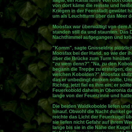
sagte, ein Kanal führe von dort obe
von dort käme die reinste und heiße
Kriegen in der Feenstadt gewütet h
um als Leuchtturm über das Meer d
Moosfax war überwältigt von dem An
standen still da und staunten. Das
Nachthimmel aufgegangen und krönt
"Komm", sagte Gnisseldrix plötzlich
Moosfax bei der Hand, so wie der ih
über die Brücke zum Turm hinüber. "
"zu wem denn?" "Na, zu den Kobol
begann die Treppe zu ersteigen, d
welchen Kobolden?" Moosfax stutz
das er unbedingt denken sollte. Und
Richtig, jetzt fiel es ihm ein: er so
Feuerkobold daheim in Oberonia da
lange von der Feuerzinne und hatte
Die beiden Waldkobolde liefen un
hinauf. Obwohl die Nacht dunkel g
reichte das Licht der Feuerkugel ü
sie liefen nicht Gefahr auf ihrem W
lange bis sie in die Nähe der Kugel