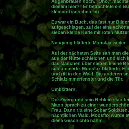
Augenbrauen hoch. "Oho," machte er
diesem hier?" Er betrachtete ein B
kleinen Tischchen lag.
Es war ein Buch, das fast nur Bilder
aufgeschlagen, auf der eine schön
sieben kleine Kerle mit roten Mütze
Neugierig blätterte Moosfax weiter.
Auf der nächsten Seite sah man di
aus der Hütte schleichen und sich 
das Mädchen über sieben kleine Be
schlummerte. Moosfax blätterte. Ein
und ritt in den Wald. Die anderen s
Schlafzimmerfenster und die Tür.
Umblättern.
Der Zwerg und sein Rehlein standen
Mann sprach zu einer wunderschön
Frau. Dann ritt eine Schar Soldaten
nächtlichen Wald. Moosfax wurde et
diese Geschichte nahm.