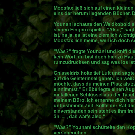
Moosfax ließ sich auf einen klein
eins der herum liegenden Bücher. D
Younani schaute den Waldkobold an
seinen Fingern spielte. "Also," sagt
ist, na ja, es ist eine ziemlich wicht
Moosfax, ich meine, weil ich doch so
"Was?" fragte Younani und kniff d
kein Wort, du bist doch hier zu Hau
rumzudrucksen und sag was los ist
Gnisseldrix holte tief Luft und sagt
auf die Geisterinsel gehen. Ich weiß
möchte, dass du meinen Platz als z
einnimmst." Er überlegte einen Auge
metallenen Schlüssel aus der Tasche
meinem Büro. Ich ernenne dich hie
unbestimmte Zeit. Sollte der Rat de
einverstanden sein steht es ihm frei,
äh, ... , das war's also."
"Was?" Younani schüttelte den Kopf
verscheuchen.