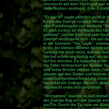
verrutscht auf dem Tisch und war m
Haferflocken verdreckt. Eine Katas
"Er war's!" sagte plötzlich Achti in d
Köpfe der Zwerge ruckten herum. Se
eine Paradiesapfel und stotterte "Ich ..
Er wich zurück an die Wand des kl
gemein!" zischte Eini und sein Ges
Zwerge verdüsterte sich - bis auf 
er die Szenerie. "He, Leute", stamm
Kreis der kleinen Männer dichter um
Geschichte doch nicht, das war keine
Sechsi schrie ungläubig auf, als si
auf ihn stürzten. Es rumpelte in der
die Teller zerbrachen am Boden. S
und seine Brüder stießen wilde Zw
abseits auf den Dielen und konnte 
neue Zwergenbeschimpfung reizte 
Gepurzel der Zwerge, die sich über
regelrecht unter sich begruben.
"Rrrrrumms" machte es auf einmal
der Zwerge flog auf. Die Zwerge erst
zur Tür. Durch die Tür kam ein Mädc