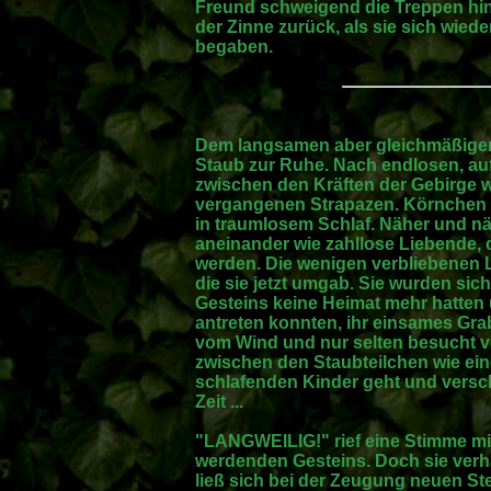
Freund schweigend die Treppen hinu
der Zinne zurück, als sie sich wied
begaben.
Dem langsamen aber gleichmäßigen 
Staub zur Ruhe. Nach endlosen, au
zwischen den Kräften der Gebirge w
vergangenen Strapazen. Körnchen 
in traumlosem Schlaf. Näher und nä
aneinander wie zahllose Liebende, d
werden. Die wenigen verbliebenen L
die sie jetzt umgab. Sie wurden sich
Gesteins keine Heimat mehr hatten u
antreten konnten, ihr einsames Gra
vom Wind und nur selten besucht vom
zwischen den Staubteilchen wie eine
schlafenden Kinder geht und versch
Zeit ...
"LANGWEILIG!" rief eine Stimme mi
werdenden Gesteins. Doch sie verh
ließ sich bei der Zeugung neuen Ste