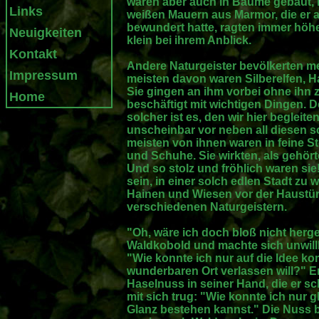
waren aber auch in Bäume gebaut, i
Links
weißen Mauern aus Marmor, die er 
bewundert hatte, ragten immer höher
Neuigkeiten
klein bei ihrem Anblick.
Kontakt
Andere Naturgeister bevölkerten me
Impressum
meisten davon waren Silberelfen, 
Sie gingen an ihm vorbei ohne ihn z
Home
beschäftigt mit wichtigen Dingen. D
solcher ist es, den wir hier beglei
unscheinbar vor neben all diesen s
meisten von ihnen waren in feine S
und Schuhe. Sie wirkten, als gehört
Und so stolz und fröhlich waren si
sein, in einer solch edlen Stadt z
Hainen und Wiesen vor der Haustür 
verschiedenen Naturgeistern.
"Oh, wäre ich doch bloß nicht herg
Waldkobold und machte sich unwillk
"Wie konnte ich nur auf die Idee 
wunderbaren Ort verlassen will?" Er
Haselnuss in seiner Hand, die er 
mit sich trug: "Wie konnte ich nur
Glanz bestehen kannst." Die Nuss bl