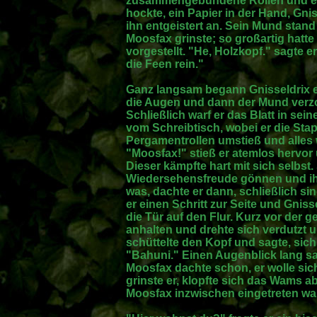
zusammengebundene Rollen und ei
hockte, ein Papier in der Hand, Gnis
ihn entgeistert an. Sein Mund stand
Moosfax grinste; so großartig hatte e
vorgestellt. "He, Holzkopf." sagte 
die Feen rein."
Ganz langsam begann Gnisseldrix er
die Augen und dann der Mund verz
Schließlich warf er das Blatt in se
vom Schreibtisch, wobei er die Sta
Pergamentrollen umstieß und alles w
"Moosfax!" stieß er atemlos hervor
Dieser kämpfte hart mit sich selbst.
Wiedersehensfreude gönnen und ihm i
was, dachte er dann, schließlich si
er einen Schritt zur Seite und Gnis
die Tür auf den Flur. Kurz vor der
anhalten und drehte sich verdutzt u
schüttelte den Kopf und sagte, si
"Bahuni." Einen Augenblick lang s
Moosfax dachte schon, er wolle sich
grinste er, klopfte sich das Wams a
Moosfax inzwischen eingetreten wa