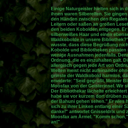
Einige Naturgeister hielten sich in 
ihnen waren Silberelfen. Sie gingen
den Händen zwischen den Regalen 
Leitern oder saßen an großen Leseti
den beiden Kobolden entgegen. Er t
silberweißes Haar und einen ebenso
Waldkobolde in unsere Bibliothek?" 
wusste, dass diese Begrüßung nicht
Kobolde und Bibliotheken passten 
wenige Ausnahmen jedenfalls. Denn
Ordnung, die es einzuhalten galt. 
allergisch gegen jede Art von Ordn
Welten meist nicht aufeinander oh
grinste der Waldkobold harmlos, da
erwiderte: "Seid gegrüßt, Meister B
Moosfax von der Geisterinsel. Wir 
Der Bibliothekar lächelte erleichtert
habe sie vor kurzem dort drüben zu
der Bahuni gehen sehen." Er wies hi
sich zu ihrer Linken entlang einer 
danke!" antwortet Gnisseldrix und
Moosfax am Ärmel. "Komm schon," z
an!"