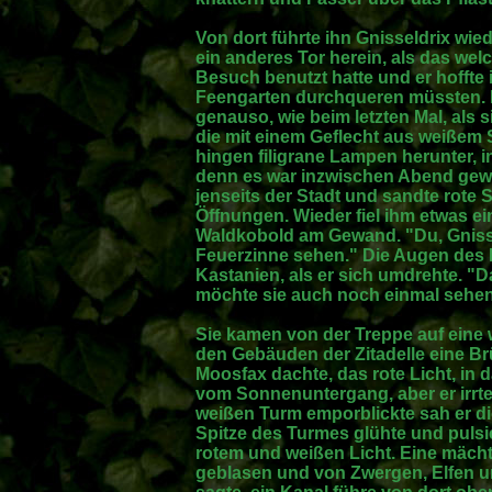
Von dort führte ihn Gnisseldrix wied
ein anderes Tor herein, als das we
Besuch benutzt hatte und er hoffte 
Feengarten durchqueren müssten. D
genauso, wie beim letzten Mal, als si
die mit einem Geflecht aus weißem 
hingen filigrane Lampen herunter, i
denn es war inzwischen Abend gew
jenseits der Stadt und sandte rote 
Öffnungen. Wieder fiel ihm etwas e
Waldkobold am Gewand. "Du, Gnisse
Feuerzinne sehen." Die Augen des 
Kastanien, als er sich umdrehte. "Da
möchte sie auch noch einmal sehen,
Sie kamen von der Treppe auf eine 
den Gebäuden der Zitadelle eine Br
Moosfax dachte, das rote Licht, in 
vom Sonnenuntergang, aber er irrte
weißen Turm emporblickte sah er d
Spitze des Turmes glühte und pulsi
rotem und weißen Licht. Eine mächt
geblasen und von Zwergen, Elfen u