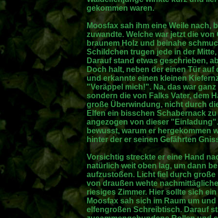
gekommen waren.
Moosfax sah ihm eine Weile nach, b
zuwandte. Welche war jetzt die von
braunem Holz und beinahe schmuckl
Schildchen trugen jede in der Mitt
Darauf stand etwas geschrieben, ab
Doch halt, neben der einen Tür auf
und erkannte einen kleinen Kiefern
"Veräppel mich!". Na, das war ganz
sondern die von Falks Vater, dem H
große Überwindung, nicht durch di
Elfen ein bisschen Schabernack zu
angezogen von dieser "Einladung". 
bewusst, warum er hergekommen war
hinter der er seinen Gefährten Gnis
Vorsichtig streckte er eine Hand nac
natürlich weit oben lag, um dann be
aufzustoßen. Licht fiel durch groß
von draußen wehte nachmittägliche 
riesiges Zimmer. Hier sollte sich e
Moosfax sah sich im Raum um und 
elfengroßen Schreibtisch. Darauf st