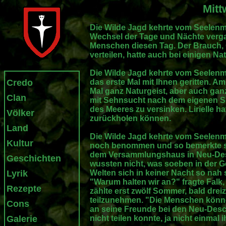
Mitt
Die Wilde Jagd kehrte vom Seelenme
Wechsel der Tage und Nächte verga
Menschen diesen Tag. Der Brauch, 
verteilen, hatte auch bei einigen Na
Die Wilde Jagd kehrte vom Seelenm
Credo
das erste Mal mit Ihnen geritten. A
Mal ganz Naturgeist, aber auch gan
Clan
mit Sehnsucht nach dem eigenen Sei
des Meeres zu versinken. Lirielle h
Völker
zurückholen können.
Land
Die Wilde Jagd kehrte vom Seelenm
Kultur
noch benommen und so bemerkte sie
dem Versammlungshaus in Neu-Desc
Geschichten
wussten nicht, was soeben in der G
Lyrik
Welten sich in keiner Nacht so nah s
"Warum halten wir an?" fragte Falk
Rezepte
zählte erst zwölf Sommer, bald drei
teilzunehmen. "Die Menschen könne
Cons
an seine Freunde bei den Neu-Desca
Galerie
nicht teilen konnte, ja nicht einmal