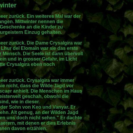
winter
er zurück. Ein weiteres Mal war der
ngen. Mittwinter nennen die
Geschenke an die Kinder zu
turgeistern Einzug gehalten.
eer zurück. Die Dame Crysalgira war
m Lhur del Elomain war sie das erste
z Mensch. Die Seele ist dann übervoll
n und in grosser Gefahr, im Licht
atte Crysalgira eben noch
eer zurück. Crysalgira war immer
 nicht, dass die Wilde Jagd vor
aer anhielt. Die Menschen im Haus
eisterwelt geschah, obwohl die
ind, wie in dieser.
, der Sohn von Keo und Vanyar. Er
zehn. Alt genug, an der Wilden Jagd
n uns doch nicht sehen." Er dachte
erern, mit denen er dies Erlebnis
 ihnen davon erzählen.