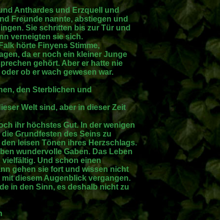
 und Anthardes und Erzquell und
 und Freunde nannte, abstiegen und
en. Sie schritten bis zur Tür und
nn verneigten sie sich.
Falk hörte Finyens Stimme,
Tagen, da er noch ein kleiner Junge
prechen gehört. Aber er hatte nie
 oder ob er wach gewesen war.
hen, den Sterblichen und
dieser Welt sind, aber in dieser Zeit
doch ihr höchstes Gut. In der wenigen
it, die Grundfesten des Seins zu
 den leisen Tönen ihres Herzschlags.
aben wundervolle Gaben. Das Leben
d vielfältig. Und schon einen
nn gehen sie fort und wissen nicht
st mit diesem Augenblick vergangen.
 in den Sinn, es deshalb nicht zu
n