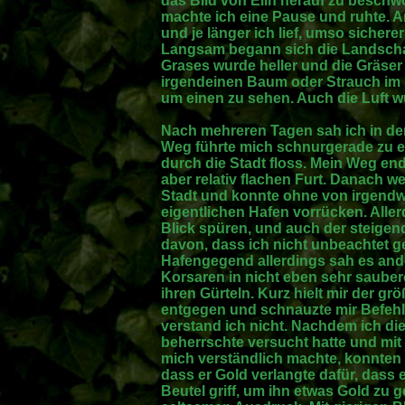
das Bild von Elin herauf zu beschwö
machte ich eine Pause und ruhte. A
und je länger ich lief, umso sicher
Langsam begann sich die Landschaf
Grases wurde heller und die Gräser
irgendeinen Baum oder Strauch im 
um einen zu sehen. Auch die Luft w
Nach mehreren Tagen sah ich in der
Weg führte mich schnurgerade zu e
durch die Stadt floss. Mein Weg ende
aber relativ flachen Furt. Danach w
Stadt und konnte ohne von irgend
eigentlichen Hafen vorrücken. Alle
Blick spüren, und auch der steigen
davon, dass ich nicht unbeachtet g
Hafengegend allerdings sah es and
Korsaren in nicht eben sehr saube
ihren Gürteln. Kurz hielt mir der g
entgegen und schnauzte mir Befehle
verstand ich nicht. Nachdem ich die
beherrschte versucht hatte und mi
mich verständlich machte, konnten 
dass er Gold verlangte dafür, dass e
Beutel griff, um ihn etwas Gold zu 