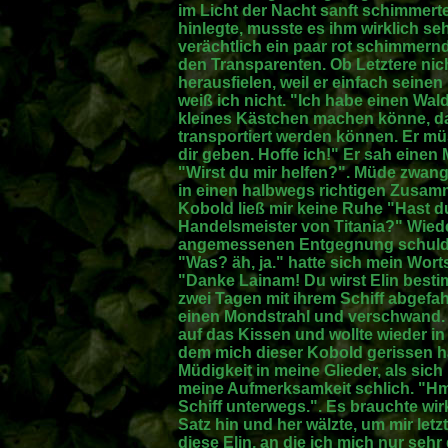
im Licht der Nacht sanft schimmerte
hinlegte, musste es ihm wirklich seh
verächtlich ein paar rot schimmern
den Transparenten. Ob Letztere nich
herausfielen, weil er einfach seine
weiß ich nicht. "Ich habe einen Wald
kleines Kästchen machen könne, da
transportiert werden können. Er m
dir geben. Hoffe ich!" Er sah eine
"Wirst du mir helfen?". Müde zwan
in einen halbwegs richtigen Zusam
Kobold ließ mir keine Ruhe "Hast du
Handelsmeister von Titania?" Wiede
angemessenen Entgegnung schuld
"Was? äh, ja." hatte sich mein Wor
"Danke Lainam! Du wirst Elin bestimm
zwei Tagen mit ihrem Schiff abgefa
einen Mondstrahl und verschwand. 
auf das Kissen und wollte wieder i
dem mich dieser Kobold gerissen h
Müdigkeit in meine Glieder, als sich
meine Aufmerksamkeit schlich. "Hm,
Schiff unterwegs.". Es brauchte wirkl
Satz hin und her wälzte, um mir letz
diese Elin, an die ich mich nur sehr