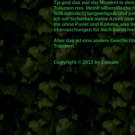
Tja und das war der Moment in dem 
Träumen riss. Meine silberelfische 
Willi natürlich) langweiligste und 
ich mit Sicherheit meine Arbeit übe
mir ohne Punkt und Komma, was den
überraschungen für mich bereit hiel
Aber das ist eine andere Geschich
Träumen.
Copyright © 2013 by Lainam