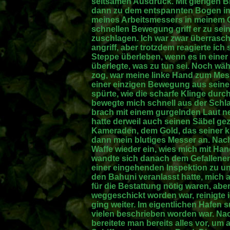
seltsamen Ausdruck. Mit gierigen B
dann zu dem entspannten Bogen in
meines Arbeitsmessers in meinem Gü
schnellen Bewegung griff er zu sein
zuschlagen. Ich war zwar überrasch
angriff, aber trotzdem reagierte ich
Steppe überleben, wenn es in einer 
überlegte, was zu tun sei. Noch wä
zog, war meine linke Hand zum Mess
einer einzigen Bewegung aus seiner 
spürte, wie die scharfe Klinge durc
bewegte mich schnell aus der Schl
brach mit einem gurgelnden Laut 
hatte derweil auch seinen Säbel ge
Kameraden, dem Gold, das seiner kr
dann mein blutiges Messer an. Nac
Waffe wieder ein, wies mich mit H
wandte sich danach dem Gefallenen
einer eingehenden Inspektion zu un
den Bahuni veranlasst hatte, mich
für die Bestattung nötig waren, a
weggeschickt worden war, reinigte 
ging weiter. Im eigentlichen Hafen s
vielen beschrieben worden war. Nac
bereitete man bereits alles vor, um 