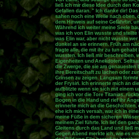
ließ ich mir diese Idee durch den 
Gefallen daran. " Ich danke dir! Da
sahen noch eine Weile nach oben, d
dem Hinweis auf seine Gefährtin, u
Während ich weiter meine Seele baum
was ich von Elin wusste und stellte 
was Elin war, aber nicht wusste wer
dunkel an sie erinnern. Früh am nä
fragte alle, die mit ihr zu tun geha
wussten. Ich ließ mir beschreiben, w
Eigenheiten und Anekdoten. Seltsa
die Zwerge, die sie am genauesten 
ihre Bereitschaft zu lachen oder z
Grinsen zu zeigen. Langsam formte 
der Frysin. Ich erinnerte mich an d
aufblitzte wenn sie sich mit einem 
ging ich vor die Tore Titanias, rüc
Bogen in die Hand und rief ihr Ange
erinnerte mich an die Geschichten, 
ehe ich mich versah, war ich in eine
meine Füße in dem sicheren Wissen
meinem Ziel führte. Ich lief den ga
Gleitens durch das Land und ließ m
Gegen Abend merkte ich, wie es mi