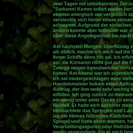
zwei Tagen mit unbekanntem Ziel un
"Sarkonn! Komm sofort wieder her! W
ebenso energisch wie vergeblich z
versteckte sich hinter einem eins
schwamm. Aufgrund der einfachen Ta
ändern konnte aber todmüde war, e
über diese Angelegenheit bis nach
Am nächsten Morgen, überflüssig z
als üblich, machte ich mich auf die
ihrem Schiffe denn hin sei. Ich erfu
sei, die Korsaren nicht gut auf die
Zwerge wegen irgendwelcher Vertrag
hatten. Am Abend war ich eigentlic
ich sei niedergeschlagen wäre vielle
Handelsmeister bekam einen Auftra
Auftrag, der ihm wohl sehr wichtig w
erfüllen. Ich ging zurück zu meine
ein wenig unter einer Decke zu vers
Waldelf. Er hatte sich auf einer me
beobachtete das Springen und Lau
lag ein kleines hölzernes Kästchen.
Spiegel und hatte einen warmen, ho
Verarbeitungsspuren oder Holzübe
wenig verwunderte. Als er mich beme