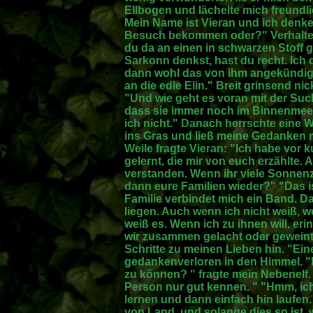
Ellbogen und lächelte mich freund
Mein Name ist Vieran und ich denke,
Besuch bekommen oder?" Verhalte
du da an einen in schwarzen Stoff
Sarkonn denkst, hast du recht. Ich d
dann wohl das von ihm angekündigte
an die edle Elin." Breit grinsend nic
"Und wie geht es voran mit der Such
dass sie immer noch im Binnenmeer i
ich nicht." Danach herrschte eine 
ins Gras und ließ meine Gedanken m
Weile fragte Vieran: "Ich habe vor
gelernt, die mir von euch erzählte. 
verstanden. Wenn ihr viele Sonnenzy
dann eure Familien wieder?" "Das is
Familie verbindet mich ein Band. D
liegen. Auch wenn ich nicht weiß, w
weiß es. Wenn ich zu ihnen will, er
wir zusammen gelacht oder geweint
Schritte zu meinen Lieben hin. "Ein
gedankenverloren in den Himmel. "
zu können? " fragte mein Nebenelf. 
Person nur gut kennen. " "Hmm, ich
lernen und dann einfach hin laufe
von Land, und solange dies so ist, w