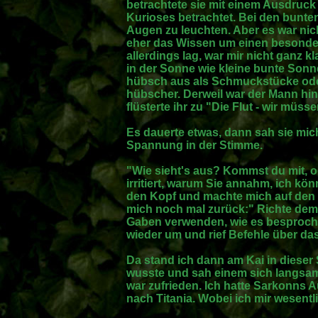
betrachtete sie mit einem Ausdruck
Kurioses betrachtet. Bei den bunten
Augen zu leuchten. Aber es war nic
eher das Wissen um einen besonder
allerdings lag, war mir nicht ganz kl
in der Sonne wie kleine bunte Sonn
hübsch aus als Schmuckstücke oder 
hübscher. Derweil war der Mann hin
flüsterte ihr zu "Die Flut - wir mü
Es dauerte etwas, dann sah sie mic
Spannung in der Stimme.
"Wie sieht's aus? Kommst du mit, o
irritiert, warum Sie annahm, ich kö
den Kopf und machte mich auf den W
mich noch mal zurück:" Richte dem 
Gaben verwenden, wie es besproch
wieder um und rief Befehle über da
Da stand ich dann am Kai in dieser
wusste und sah einem sich langsam 
war zufrieden. Ich hatte Sarkonns A
nach Titania. Wobei ich mir wesentl