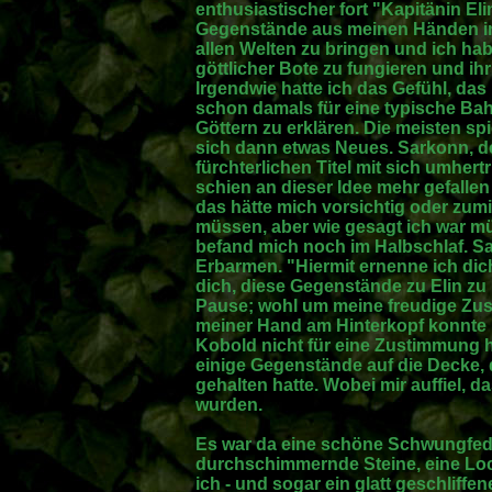
enthusiastischer fort "Kapitänin Eli
Gegenstände aus meinen Händen in
allen Welten zu bringen und ich ha
göttlicher Bote zu fungieren und i
Irgendwie hatte ich das Gefühl, das 
schon damals für eine typische Bah
Göttern zu erklären. Die meisten sp
sich dann etwas Neues. Sarkonn, d
fürchterlichen Titel mit sich umher
schien an dieser Idee mehr gefalle
das hätte mich vorsichtig oder zu
müssen, aber wie gesagt ich war mü
befand mich noch im Halbschlaf. Sa
Erbarmen. "Hiermit ernenne ich di
dich, diese Gegenstände zu Elin zu 
Pause; wohl um meine freudige Zu
meiner Hand am Hinterkopf konnte n
Kobold nicht für eine Zustimmung ha
einige Gegenstände auf die Decke, 
gehalten hatte. Wobei mir auffiel, 
wurden.
Es war da eine schöne Schwungfeder
durchschimmernde Steine, eine Loc
ich - und sogar ein glatt geschliff