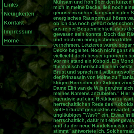
Mühsam und froh über den kurzen W
Links
mich in meine Decke, ließ noch ei
genoss es schon, langsam in den Sc
Neuigkeiten
energisches Räuspern zu hören war.
Kontakt
ob ich das noch gehört oder schon
aus reiner Bequemlichkeit, dass di
Impressum
gewesen sein konnte. Doch das Räu
und noch ein energischeres drittes
Home
vernehmen. Letzteres wurde sogar 
Decke begleitet. Noch nicht ganz si
vielleicht doch besser ignorieren so
Vor mir stand ein Kobold. Ein Mond
theatralisch herrschaftlichen Geste
Brust und sprach mit salbungsvoll
der Prinzessin von Moine zu Titan
klugen Herrscher der Xidurier zum G
Dame Elin van de Wijs geruhte sich
meines Namens anzubieten." Hier m
irgendwie auf eine Reaktion zu wart
herrschaftlichen Rede des Kobolds 
viel Ehrfurcht gespicktes erwartet, a
ungläubiges "Was?" ein. Etwas irrit
herrschaftlich, dafür mit einer gewi
und du der neue Handelsmeister, od
stimmt" antwortete ich. Solchermaß