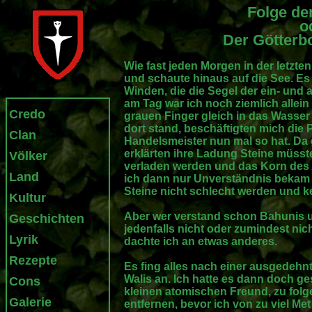
Folge de
o
Der Götterb
Wie fast jeden Morgen in der letzten
und schaute hinaus auf die See. Es
Winden, die die Segel der ein- und a
am Tag war ich noch ziemlich allein
Credo
grauen Finger gleich in das Wasser
dort stand, beschäftigten mich die 
Clan
Handelsmeister nun mal so hat. Da 
erklärten ihre Ladung Steine müsste
Völker
verladen werden und das Korn des
Land
ich dann nur Unverständnis bekam 
Steine nicht schlecht werden und k
Kultur
Aber wer verstand schon Bahunis un
Geschichten
jedenfalls nicht oder zumindest ni
Lyrik
dachte ich an etwas anderes.
Rezepte
Es fing alles nach einer ausgedehn
Walis an. Ich hatte es dann doch ge
Cons
kleinen atomischen Freund, zu fol
Galerie
entfernen, bevor ich von zu viel M