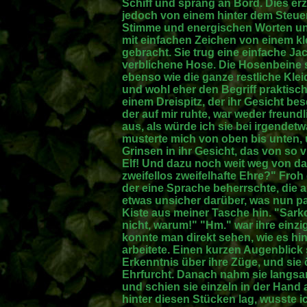
Schiff und sprang an Bord. Dies erz
jedoch von einem hinter dem Steue
Stimme und energischen Worten un
mit einfachen Zeichen von einem kl
gebracht. Sie trug eine einfache J
verblichene Hose. Die Hosenbeine s
ebenso wie die ganze restliche Kl
und wohl eher den Begriff praktisch
einem Dreispitz, der ihr Gesicht besc
der auf mir ruhte, war weder freundl
aus, als würde ich sie bei irgendetw
musterte mich von oben bis unten, 
Grinsen in ihr Gesicht, das von so 
Elf! Und dazu noch weit weg von da
zweifellos zweifelhafte Ehre?" Froh
der eine Sprache beherrschte, die 
etwas unsicher darüber, was nun pass
Kiste aus meiner Tasche hin. "Sarko
nicht, warum!" "Hm." war ihre einzi
konnte man direkt sehen, wie es hint
arbeitete. Einen kurzen Augenblick
Erkenntnis über ihre Züge, und sie 
Ehrfurcht. Danach nahm sie langsam
und schien sie einzeln in der Han
hinter diesen Stücken lag, wusste i