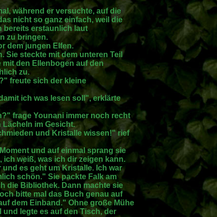
al, während er versuchte, auf die
s nicht so ganz einfach, weil die
 bereits erstaunlich laut
n zu bringen.
 vor dem jungen Elfen.
 Sie steckte mit dem unteren Teil
e mit den Ellenbogen auf den
hlich zu.
" freute sich der kleine
amit ich was lesen soll", erklärte
n?" frage Younani immer noch recht
n Lächeln im Gesicht.
hmieden und Kristalle wissen!" rief
 Moment und auf einmal sprang sie
ich weiß, was ich dir zeigen kann.
 und es geht um Kristalle. Ich war
mlich schön." Sie packte Falk am
h die Bibliothek. Dann machte sie
doch bitte mal das Buch genau auf
 auf dem Einband." Ohne große Mühe
und legte es auf den Tisch, der