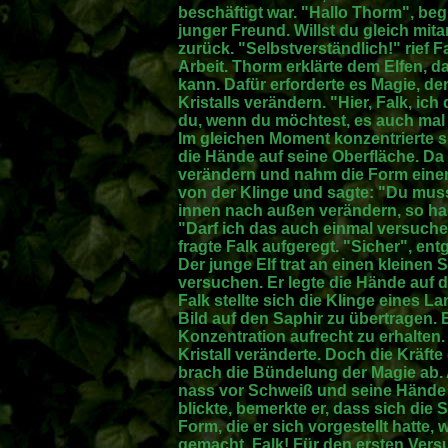
beschäftigt war. "Hallo Thorm", beg
junger Freund. Willst du gleich mi
zurück. "Selbstverständlich!" rief F
Arbeit. Thorm erklärte dem Elfen, 
kann. Dafür erforderte es Magie, d
Kristalls verändern. "Hier, Falk, ic
du, wenn du möchtest, es auch mal
Im gleichen Moment konzentrierte si
die Hände auf seine Oberfläche. Da 
verändern und nahm die Form eine
von der Klinge und sagte: "Du musst
innen nach außen verändern, so hab
"Darf ich das auch einmal versuc
fragte Falk aufgeregt. "Sicher", en
Der junge Elf trat an einen kleinen 
versuchen. Er legte die Hände auf d
Falk stellte sich die Klinge eines 
Bild auf den Saphir zu übertragen. 
Konzentration aufrecht zu erhalten.
Kristall veränderte. Doch die Kräfte
brach die Bündelung der Magie ab. A
nass vor Schweiß und seine Hände zi
blickte, bemerkte er, dass sich die 
Form, die er sich vorgestellt hatte,
gemacht, Falk! Für den ersten Vers