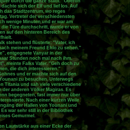
 quer durch die ganze Stadt. "Oberon
achte sich der Elf und lief los. Auf
h das Stadtzentrum, wo reges
tag. Vertreter der verschiedensten
och wenige Minuten und er war am
die Türe durchschritt, wurde er von
ten auf den hinteren Bereich des
hielt.
k stehen und flüsterte: "Vater, ich
 nach meinem Freund Ehlo zu sehen."
ade", entgegnete Vanyar in der
 paar Stunden noch mal nach ihm.
ht", meinte Falks Vater. "Geh doch zu
en, die dich interessieren."
 Sohnes und er machte sich auf den
m Younani zu besuchen. Unterwegs
on Titania und sah viele verschiedene
ch der anderen Völker Magiras. Es
denn begegneten, fast immer nur über
interessierte. Nach einer kurzen Weile
Eingang der Hallen von Younani und
 Es war sehr still in der Bibliothek
leises Gemurmel.
en Lautstärke aus einer Ecke der