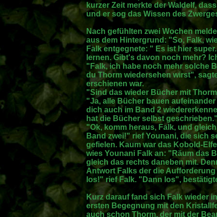
kurzer Zeit merkte der Waldelf, das
und er sog das Wissen des Zwerges 
Nach gefühlten zwei Wochen meldet
aus dem Hintergrund: "So, Falk, wie 
Falk entgegnete: " Es ist hier super
lernen. Gibt's davon noch mehr? Ich 
"Falk, ich habe noch mehr solche B
du Thorm wiedersehen wirst", sagte 
erschienen war.
"Sind das wieder Bücher mit Thorm?
"Ja, alle Bücher bauen aufeinander 
dich auch im Band 2 wiedererkennen.
hat die Bücher selbst geschrieben." 
"Ok, komm heraus, Falk, und gleich 
Band zwei!" rief Younani, die sich s
gefielen. Kaum war das Kobold-Elfe
wies Younani Falk an: "Räum das B
gleich das rechts daneben mit. Denn
Antwort Falks der die Aufforderung
los!" rief Falk. "Dann los", bestäti
Kurz darauf fand sich Falk wieder in
ersten Begegnung mit den Kristallfe
auch schon Thorm, der mit der Bear