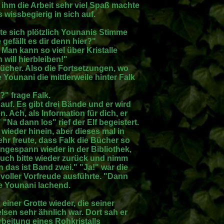
s ihm die Arbeit sehr viel Spaß machte
wissbegierig in sich auf.
e sich plötzlich Younanis Stimme
gefällt es dir denn hier?"
. Man kann so viel über Kristalle
will hierbleiben!"
ücher. Also die Fortsetzungen, wo
Younani die mittlerweile hinter Falk
" frage Falk.
auf. Es gibt drei Bände und er wird
 Ach, als Information für dich, er
"Na dann los" rief der Elf begeistert.
wieder hinein, aber dieses mal in
ehr freute, dass Falk die Bücher so
ngespann wieder in der Bibliothek,
uch bitte wieder zurück und nimm
 das ist Band zwei." "Ja!" war die
 voller Vorfreude ausführte. "Dann
gte Younani lachend.
 einer Grotte wieder, die seiner
lsen sehr ähnlich war. Dort sah er
beitung eines Rohkristalls