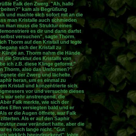
rüßte Falk den Zwerg. "Ah, hallo
tarbeiten?" kam als Begrüßung
alk und machte sich sofort mit an die
dass man Kristalle auch schmieden
enn man muss die Struktur eines
h demonstriere es dir und dann darfst
 selbst versuchen", sagte Thorm.
ch Thorm auf den Kristall und legte
begann sich der Kristall zu
r Klinge an. Thorm nahm die Hände
 die Struktur des Kristalls von
e ich z.B. diese Klinge geformt."
hen Thorm, also das Umformen?"
tgegnete der Zwerg und lächelte.
Saphir heran, um es einmal zu
em Kristall und konzentrierte sich.
Langmessers vor und versuchte dieses
Es war sehr anstrengend, die
 Aber Falk merkte, wie sich der
 des Elfen versiegten bald und er
ls er die Augen öffnete, war Falk
tterten. Als er auf den Saphir
Struktur zwar verändert hatte, aber die
 war es noch lange nicht. "Gut
uch wirklich beeindruckend", lobte