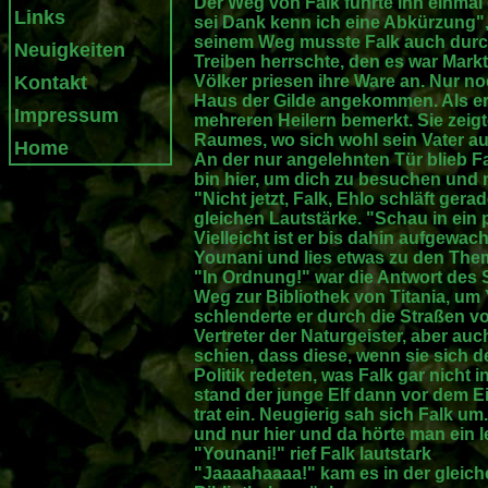
Der Weg von Falk führte ihn einmal
Links
sei Dank kenn ich eine Abkürzung", d
seinem Weg musste Falk auch durc
Neuigkeiten
Treiben herrschte, den es war Markt
Kontakt
Völker priesen ihre Ware an. Nur n
Haus der Gilde angekommen. Als er 
Impressum
mehreren Heilern bemerkt. Sie zeig
Raumes, wo sich wohl sein Vater auf
Home
An der nur angelehnten Tür blieb Fal
bin hier, um dich zu besuchen und
"Nicht jetzt, Falk, Ehlo schläft ger
gleichen Lautstärke. "Schau in ein
Vielleicht ist er bis dahin aufgewac
Younani und lies etwas zu den Them
"In Ordnung!" war die Antwort des
Weg zur Bibliothek von Titania, u
schlenderte er durch die Straßen v
Vertreter der Naturgeister, aber au
schien, dass diese, wenn sie sich 
Politik redeten, was Falk gar nicht 
stand der junge Elf dann vor dem 
trat ein. Neugierig sah sich Falk um.
und nur hier und da hörte man ein 
"Younani!" rief Falk lautstark
"Jaaaahaaaa!" kam es in der gleich