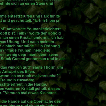
lehnte sich an einen Stein und
me entsetzt rufen und Falk fühlte
 und geschüttelt. "Ic-h-h-h bin ja
h!" antwortete Younani erleichtert
pft bist, Falk?" wollte der Kobold
 man einen Kristall umformt, ich hab
 etwas Übung. Und nach meinem
ch einfach nur müde." "In Ordnung.
n?" frage Younani neugierig.
lein wenig deprimiert, denn seine
in Stück Gummi genommen und in alle
 das wirklich gut!" sagte Thorm, um
e Antwort des Elfen.
 wenn ich es noch mal versuche?"
n Freundin zuwandte.
tschte erfreut in die Hände.
n weiteren Kristall geholt, dieses
n. "Versuch mal etwas Kleineres,
e die Hände auf die Oberfläche des
nzentrieren und einen einfachen