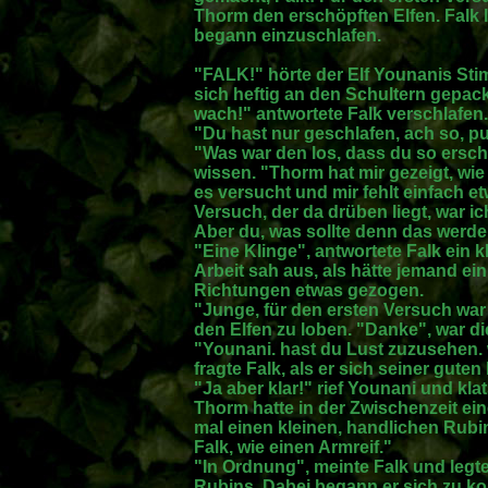
Thorm den erschöpften Elfen. Falk 
begann einzuschlafen.
"FALK!" hörte der Elf Younanis Stim
sich heftig an den Schultern gepackt
wach!" antwortete Falk verschlafen.
"Du hast nur geschlafen, ach so, pu
"Was war den los, dass du so erschö
wissen. "Thorm hat mir gezeigt, wie
es versucht und mir fehlt einfach
Versuch, der da drüben liegt, war i
Aber du, was sollte denn das werde
"Eine Klinge", antwortete Falk ein k
Arbeit sah aus, als hätte jemand e
Richtungen etwas gezogen.
"Junge, für den ersten Versuch war
den Elfen zu loben. "Danke", war di
"Younani. hast du Lust zuzusehen.
fragte Falk, als er sich seiner gute
"Ja aber klar!" rief Younani und kla
Thorm hatte in der Zwischenzeit eine
mal einen kleinen, handlichen Rubi
Falk, wie einen Armreif."
"In Ordnung", meinte Falk und legt
Rubins. Dabei begann er sich zu ko