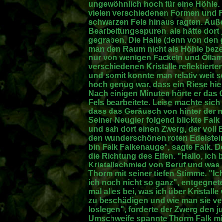
ungewöhnlich hoch für eine Höhle. 
vielen verschiedenen Formen und F
schwarzen Fels hinaus ragten. Auß
Bearbeitungsspuren, als hätte dort
gegraben. Die Halle (denn von den
man den Raum nicht als Höhle bezei
nur von wenigen Fackeln und Öllam
verschiedenen Kristalle reflektierte
und somit konnte man relativ weit s
hoch genug war, dass ein Riese hie
Nach einigen Minuten hörte er das 
Fels bearbeitete. Leise machte sich 
dass das Geräusch von hinter der
Seiner Neugier folgend blickte Falk 
und sah dort einen Zwerg, der voll 
den wunderschönen roten Edelstei
bin Falk Falkenauge", sagte Falk. D
die Richtung des Elfen. "Hallo, ich
Kristallschmied von Beruf und was 
Thorm mit seiner tiefen Stimme. "Ich
ich noch nicht so ganz", entgegnete 
mal alles bei, was ich über Kristall
zu beschädigen und wie man sie ve
loslegen", forderte der Zwerg den 
Umschweife spannte Thorm Falk mit 