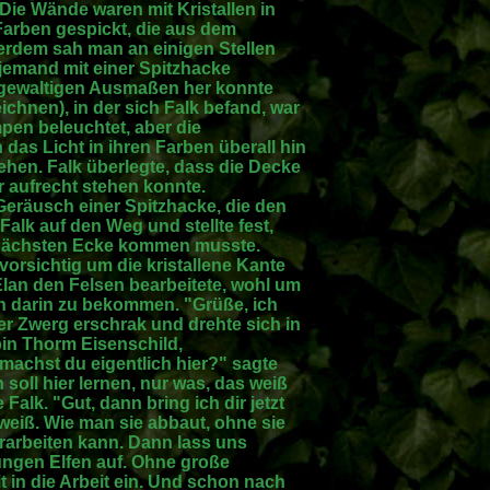
Die Wände waren mit Kristallen in
arben gespickt, die aus dem
erdem sah man an einigen Stellen
 jemand mit einer Spitzhacke
 gewaltigen Ausmaßen her konnte
chnen), in der sich Falk befand, war
pen beleuchtet, aber die
n das Licht in ihren Farben überall hin
ehen. Falk überlegte, dass die Decke
r aufrecht stehen konnte.
Geräusch einer Spitzhacke, die den
Falk auf den Weg und stellte fest,
 nächsten Ecke kommen musste.
vorsichtig um die kristallene Kante
Elan den Felsen bearbeitete, wohl um
n darin zu bekommen. "Grüße, ich
er Zwerg erschrak und drehte sich in
 bin Thorm Eisenschild,
machst du eigentlich hier?" sagte
 soll hier lernen, nur was, das weiß
Falk. "Gut, dann bring ich dir jetzt
e weiß. Wie man sie abbaut, ohne sie
rarbeiten kann. Dann lass uns
jungen Elfen auf. Ohne große
in die Arbeit ein. Und schon nach