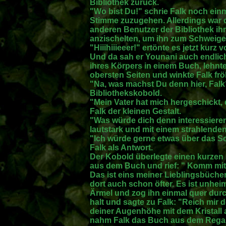
Bibliothek zurück.
"Wo bist Du!" schrie Falk noch einm
Stimme zuzugehen. Allerdings war da
anderen Benutzer der Bibliothek ihn
anzischelten, um ihn zum Schweige
"Hiiihiiieeer!" ertönte es jetzt kurz
Und da sah er Younani auch endlich.
ihres Körpers in einem Buch, lehnt
obersten Seiten und winkte Falk frö
"Na, was machst Du denn hier, Falk?
Bibliothekskobold.
"Mein Vater hat mich hergeschickt, d
Falk der kleinen Gestalt.
"Was würde dich denn interessiere
lautstark und mit einem strahlende
"Ich würde gerne etwas über das Sc
Falk als Antwort.
Der Kobold überlegte einen kurzen
aus dem Buch und rief: " Komm mit, 
Das ist eins meiner Lieblingsbücher
dort auch schon öfter. Es ist unhei
Ärmel und zog ihn einmal quer durc
halt und sagte zu Falk: "Reich mir 
deiner Augenhöhe mit dem Kristall
nahm Falk das Buch aus dem Regal 