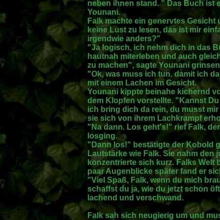
neben ihnen stand. " Das Buch ist 
Younani.
Falk machte ein genervtes Gesicht 
keine Lust zu lesen, das ist mir ein
irgendwie anders?"
"Ja logisch, ich nehm dich in das B
hautnah miterleben und auch gleic
zu machen", sagte Younani grinsen
"Ok, was muss ich tun. damit ich d
mit einem Lachen im Gesicht.
Younani kippte beinahe kichernd vom
dem Klopfen vorstellte. "Kannst Du j
ich bring dich da rein, du musst mir
sie sich von ihrem Lachkrampf erhol
"Na dann. Los geht's!" rief Falk, de
losging.
"Dann los!" bestätigte der Kobold 
Lautstärke wie Falk. Sie nahm den 
konzentrierte sich kurz. Falks Wel
paar Augenblicke später fand er sic
"Viel Spaß, Falk, wenn du mich brau
schaffst du ja, wie du jetzt schon ö
lachend und verschwand.
Falk sah sich neugierig um und mu