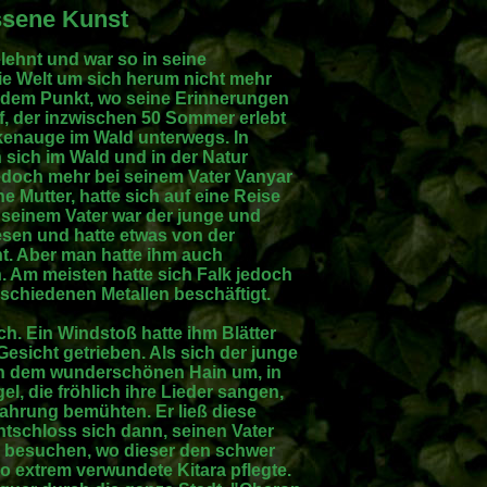
ssene Kunst
lehnt und war so in seine
ie Welt um sich herum nicht mehr
 dem Punkt, wo seine Erinnerungen
lf, der inzwischen 50 Sommer erlebt
alkenauge im Wald unterwegs. In
 sich im Wald und in der Natur
r jedoch mehr bei seinem Vater Vanyar
e Mutter, hatte sich auf eine Reise
seinem Vater war der junge und
esen und hatte etwas von der
t. Aber man hatte ihm auch
 Am meisten hatte sich Falk jedoch
schiedenen Metallen beschäftigt.
ch. Ein Windstoß hatte ihm Blätter
 Gesicht getrieben. Als sich der junge
 in dem wunderschönen Hain um, in
el, die fröhlich ihre Lieder sangen,
Nahrung bemühten. Er ließ diese
ntschloss sich dann, seinen Vater
u besuchen, wo dieser den schwer
so extrem verwundete Kitara pflegte.