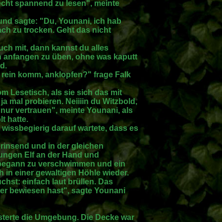
echt spannend zu lesen", meinte
und sagte: "Du, Younani, ich hab
fach zu trocken. Geht das nicht
uch mit, dann kannst du alles
h anfangen zu üben, ohne was kaputt
d.
a rein komm, anklopfen?" frage Falk
 Lesetisch, als sie sich das mit
a mal probieren. Neiiiin du Witzbold,
 nur vertrauen", meinte Younani, als
t hatte.
r wissbegierig darauf wartete, dass es
grinsend und in der gleichen
jungen Elf an der Hand und
t begann zu verschwimmen und ein
h in einer gewaltigen Höhle wieder.
chst: einfach laut brüllen. Das
fter bewiesen hast", sagte Younani
sterte die Umgebung. Die Decke war