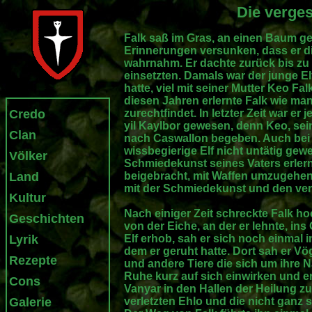
Die verge
Falk saß im Gras, an einen Baum ge
Erinnerungen versunken, dass er d
wahrnahm. Er dachte zurück bis zu
einsetzten. Damals war der junge E
hatte, viel mit seiner Mutter Keo F
diesen Jahren erlernte Falk wie man
Credo
zurechtfindet. In letzter Zeit war e
yil Kaylbor gewesen, denn Keo, sein
Clan
nach Caswallon begeben. Auch bei 
wissbegierige Elf nicht untätig gew
Völker
Schmiedekunst seines Vaters erlern
Land
beigebracht, mit Waffen umzugehen.
mit der Schmiedekunst und den ver
Kultur
Nach einiger Zeit schreckte Falk ho
Geschichten
von der Eiche, an der er lehnte, ins
Lyrik
Elf erhob, sah er sich noch einmal
dem er geruht hatte. Dort sah er Vög
Rezepte
und andere Tiere die sich um ihre 
Ruhe kurz auf sich einwirken und e
Cons
Vanyar in den Hallen der Heilung z
Galerie
verletzten Ehlo und die nicht ganz 