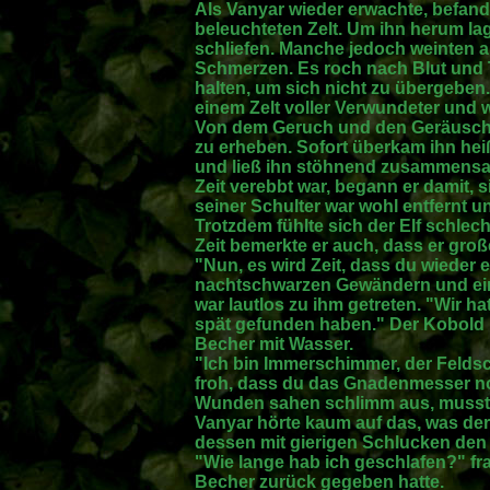
Als Vanyar wieder erwachte, befand 
beleuchteten Zelt. Um ihn herum lage
schliefen. Manche jedoch weinten a
Schmerzen. Es roch nach Blut und 
halten, um sich nicht zu übergeben. 
einem Zelt voller Verwundeter und 
Von dem Geruch und den Geräuschen
zu erheben. Sofort überkam ihn hei
und ließ ihn stöhnend zusammensac
Zeit verebbt war, begann er damit, s
seiner Schulter war wohl entfernt
Trotzdem fühlte sich der Elf schlec
Zeit bemerkte er auch, dass er groß
"Nun, es wird Zeit, dass du wieder 
nachtschwarzen Gewändern und ei
war lautlos zu ihm getreten. "Wir h
spät gefunden haben." Der Kobold 
Becher mit Wasser.
"Ich bin Immerschimmer, der Feldsche
froh, dass du das Gnadenmesser noc
Wunden sahen schlimm aus, musst
Vanyar hörte kaum auf das, was der 
dessen mit gierigen Schlucken den
"Wie lange hab ich geschlafen?" fr
Becher zurück gegeben hatte.