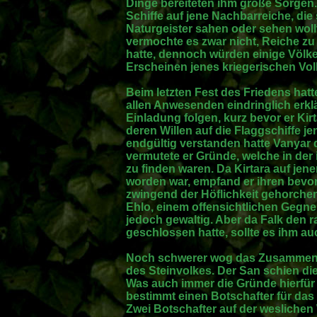
Dinge bereiteten ihm große Sorgen.
Schiffe auf jene Nachbarreiche, die
Naturgeister sahen oder sehen wollt
vermochte es zwar nicht, Reiche zu 
hatte, dennoch würden einige Völke
Erscheinen jenes kriegerischen Vol
Beim letzten Fest des Friedens ha
allen Anwesenden eindringlich erklär
Einladung folgen, kurz bevor er Kir
deren Willen auf die Flaggschiffe je
endgültig verstanden hatte Vanyar 
vermutete er Gründe, welche in der
zu finden waren. Da Kirtara auf jen
worden war, empfand er ihren bevo
zwingend der Höflichkeit gehorchen
Ehlo, einem offensichtlichen Gegner
jedoch gewaltig. Aber da Falk den 
geschlossen hatte, sollte es ihm au
Noch schwerer wog das Zusammentr
des Steinvolkes. Der San schien d
Was auch immer die Gründe hierfür w
bestimmt einen Botschafter für das
Zwei Botschafter auf der weslichen 