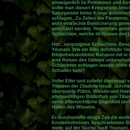
unweigerlich zu Problemen und Au
sollte man diesen Kriegstross besc
Naturgeister keine Kriege auszufec
schlagen...Zu Zeiten der Finsternis, 
wohl eine echte Bereicherung gewe
geschätzt worden. Versonnen gedac
Schlachten, welche im Namen des L
Hm....vergangene Schlachten, Besc
Younani. Wie ein Blitz durchfuhr Va
Bibliothekskobolde Bahuuni mit in
jene Reisen des Geistes unbescha
Schlachten schlagen lassen, ohne 
Schaden kam?
Voller Eifer und zutiefst überzeugt 
Treppen der Zitadelle hinab, durche
überquerte Plätze, Wiesen und Haine
altehrwürdigen Bibliothek von Titan
seine offensichtliche Ungeduld und
Hallen des Wissens.
Er durchstreifte einige Zeit die end
Knotenschnüren, beschriebenen Blä
mehr, auf der Suche nach Younani, 