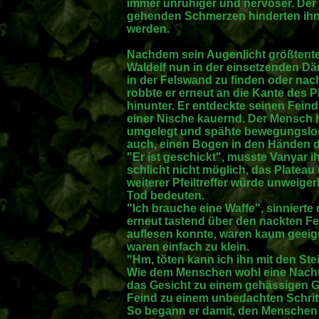
immer unruhiger und nervöser. Der 
gehenden Schmerzen hinderten ihn j
werden.
Nachdem sein Augenlicht größtentei
Waldelf nun in der einsetzenden 
in der Felswand zu finden oder na
robbte er erneut an die Kante des 
hinunter. Er entdeckte seinen Feind 
einer Nische kauernd. Der Mensch 
umgelegt und spähte bewegungslos 
auch, einen Bogen in den Händen 
"Er ist geschickt", musste Vanyar i
schlicht nicht möglich, das Platea
weiterer Pfeiltreffer würde unweige
Tod bedeuten.
"Ich brauche eine Waffe", sinnierte
erneut tastend über den nackten Fel
auflesen konnte, waren kaum geeig
waren einfach zu klein.
"Hm, töten kann ich ihn mit den Stei
Wie dem Menschen wohl eine Nach
das Gesicht zu einem gehässigen Gri
Feind zu einem unbedachten Schritt
So begann er damit, den Menschen m