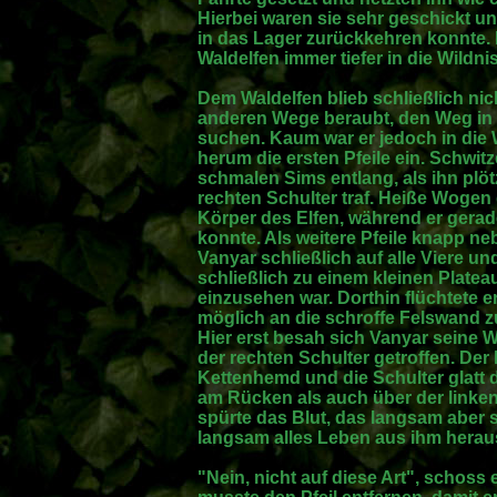
Hierbei waren sie sehr geschickt u
in das Lager zurückkehren konnte. I
Waldelfen immer tiefer in die Wildn
Dem Waldelfen blieb schließlich nich
anderen Wege beraubt, den Weg in 
suchen. Kaum war er jedoch in die
herum die ersten Pfeile ein. Schwit
schmalen Sims entlang, als ihn plöt
rechten Schulter traf. Heiße Woge
Körper des Elfen, während er gera
konnte. Als weitere Pfeile knapp n
Vanyar schließlich auf alle Viere un
schließlich zu einem kleinen Plate
einzusehen war. Dorthin flüchtete er
möglich an die schroffe Felswand z
Hier erst besah sich Vanyar seine W
der rechten Schulter getroffen. Der 
Kettenhemd und die Schulter glatt
am Rücken als auch über der linke
spürte das Blut, das langsam aber
langsam alles Leben aus ihm herau
"Nein, nicht auf diese Art", schoss