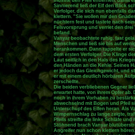
musste den Pfeil entfernen, damit 
Sinnierend ließ der Elf den Blick s
Verfolger, die sich nun ebenfalls 
klettern. "Sie wollen mir den Gnade
nüchtern fest und tastete nach sein
Felsvorsprung und verriet den drei
befand.
Vanyar beobachtete ruhig, fast gel
Menschen und ließ sie bis auf wenig
herankommen. Dann rappelte er sic
dem ersten Verfolger. Die Klinge d
Laut seitlich in den Hals des Kriege
den Händen an die Kehle. Seines Ha
er jedoch das Gleichgewicht, und s
er mit einem deutlich hörbaren Aufp
zerschellte.
Die beiden verbliebenen Gegner lie
erwartet hatte, von ihrem Opfer ab.
noch in ihrem Vorhaben zu bestärken.
abwechselnd mit Bogen und Pfeil s
Unterschupf des Elfen heran. Als Va
Wimpernschlag zu lange zeigte, traf 
Pfeils streifte die linke Schläfe und
Stöhnend brach Vanyar blutüberst
Angreifer nun schon klettern hören