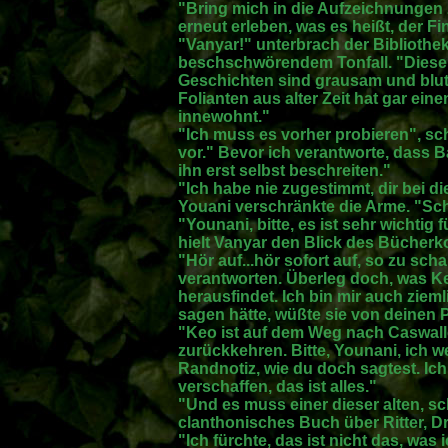
"Bring mich in die Aufzeichnungen 
erneut erleben, was es heißt, der Fins
"Vanyar!" unterbrach der Bibliothe
beschschwörendem Tonfall. "Diese B
Geschichten sind grausam und blut
Folianten aus alter Zeit hat gar ein
innewohnt."
"Ich muss es vorher probieren", sch
vor." Bevor ich verantworte, dass
ihn erst selbst beschreiten."
"Ich habe nie zugestimmt, dir bei di
Youani verschränkte die Arme. "Sch
"Younani, bitte, es ist sehr wichtig f
hielt Vanyar den Blick des Bücherk
"Hör auf...hör sofort auf, so zu sch
verantworten. Überleg doch, was Ke
herausfindet. Ich bin mir auch zieml
sagen hätte, wüßte sie von deinen 
"Keo ist auf dem Weg nach Caswallon
zurückkehren. Bitte, Younani, ich w
Randnotiz, wie du doch sagtest. Ich
verschaffen, das ist alles."
"Und es muss einer dieser alten, s
clanthonisches Buch über Ritter, 
"Ich fürchte, das ist nicht das, was 