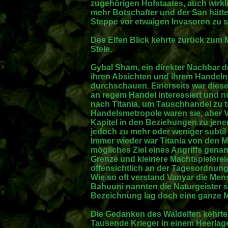
zugehörigen Hofstaates, auch wirkl
mehr Botschafter und der San hätte 
Steppe vor etwaigen Invasoren zu 
Des Elfen Blick kehrte zurück zum M
Stele.
Gybal Sham, ein direkter Nachbar de
ihren Absichten und ihrem Handeln,
durchschauen. Einerseits war dies
an regem Handel interessiert und n
nach Titania, um Tauschhandel zu t
Handelsmetropole waren sie, aber V
Kapitel in den Beziehungen zu jenem
jedoch zu mehr oder weniger subti
Immer wieder war Titania von den 
mögliches Ziel eines Angriffs genan
Grenze und kleinere Machtspielere
offensichtlich an der Tagesordnung
Wie so oft verstand Vanyar die Men
Bahuuni nannten die Naturgeister 
Bezeichnung lag doch eine ganze 
Die Gedanken des Waldelfen kehrten
Tausende Krieger in einem Heerlage