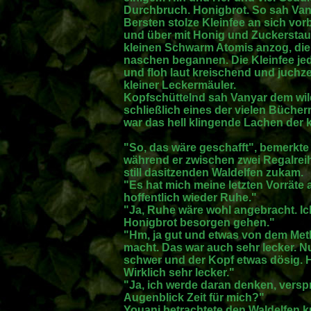
Durchbruch. Honigbrot. So sah Vany
Bersten stolze Kleinfee an sich vo
und über mit Honig und Zuckerstau
kleinen Schwarm Atomis anzog, die 
naschen begannen. Die Kleinfee jedo
und floh laut kreischend und juch
kleiner Leckermäuler.
Kopfschüttelnd sah Vanyar dem wild
schließlich eines der vielen Bücher
war das hell klingende Lachen der 
"So, das wäre geschafft", bemerkte
während er zwischen zwei Regalrei
still dasitzenden Waldelfen zukam.
"Es hat mich meine letzten Vorräte 
hoffentlich wieder Ruhe."
"Ja, Ruhe wäre wohl angebracht. Ic
Honigbrot besorgen gehen."
"Hm, ja gut und etwas von dem Metb
macht. Das war auch sehr lecker. N
schwer und der Kopf etwas dösig. H
Wirklich sehr lecker."
"Ja, ich werde daran denken, versp
Augenblick Zeit für mich?"
Youani betrachtete den Waldelfen k