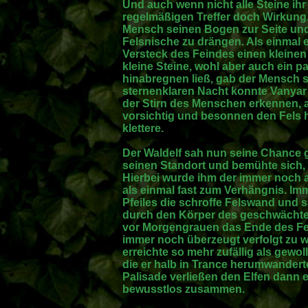
Und auch wenn nicht alle Steine ihr Z
regelmäßigen Treffer doch Wirkung.
Mensch seinen Bogen zur Seite und 
Felsnische zu drängen. Als einmal 
Versteck des Feindes einen kleinen
kleine Steine, wohl aber auch ein p
hinabregnen ließ, gab der Mensch se
sternenklaren Nacht konnte Vanyar
der Stirn des Menschen erkennen, 
vorsichtig und besonnen den Fels 
klettere.
Der Waldelf sah nun seine Chance 
seinen Standort und bemühte sich, d
Hierbei wurde ihm der immer noch a
als einmal fast zum Verhängnis. Imme
Pfeiles die schroffe Felswand un
durch den Körper des geschwächten 
vor Morgengrauen das Ende des Fels
immer noch überzeugt verfolgt zu w
erreichte so mehr zufällig als gewo
die er halb in Trance herumwanderte
Palisade verließen den Elfen dann e
bewusstlos zusammen.