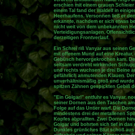
erschien mit einem grauen Schleier
einem Tal fand der Waldelf in einig
Heerhaufens. Versonnen ließ er den
erkannte, nachdem er sich etwas be
nicht weit von dem unbekannten Hee
Verteidigungsanlagen. Offensichtli
derzeitigen Frontverlauf.
Ein Schrei riß Vanyar aus seinen G
mit offenem Mund auf eine Kreatur,
Gebüsch hervorgekrochen kam. Der
seltsam verdreht wirkenden Schupp
und rechts wuchsen je drei Beine a
gefährlich anmutenden Klauen. Der
unverhältnismäßig groß und wurde 
spitzen Zähnen gespickten Gebiß d
"Ein Golgar!" entfuhr es Vanyar, no
seiner Dornen aus den Taschen am 
Folge auf das Untier warf. Die Dorne
mindestens drei der metallenen Sp
Kopfes abprallten. Zwei Dornen hin
Golgar und bohrten sich tief in da
Dunkles grünliches Blut schoß aus 