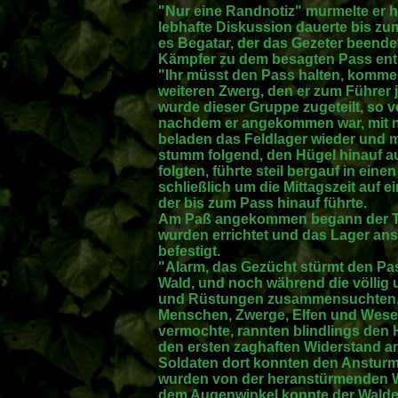
"Nur eine Randnotiz" murmelte er hi
lebhafte Diskussion dauerte bis zu
es Begatar, der das Gezeter beende
Kämpfer zu dem besagten Pass ent
"Ihr müsst den Pass halten, komme
weiteren Zwerg, den er zum Führer
wurde dieser Gruppe zugeteilt, so v
nachdem er angekommen war, mit n
beladen das Feldlager wieder und 
stumm folgend, den Hügel hinauf auf
folgten, führte steil bergauf in ein
schließlich um die Mittagszeit auf
der bis zum Pass hinauf führte.
Am Paß angekommen begann der Trup
wurden errichtet und das Lager ans
befestigt.
"Alarm, das Gezücht stürmt den Pas
Wald, und noch während die völlig 
und Rüstungen zusammensuchten, s
Menschen, Zwerge, Elfen und Wesen
vermochte, rannten blindlings den H
den ersten zaghaften Widerstand an
Soldaten dort konnten den Ansturm
wurden von der heranstürmenden 
dem Augenwinkel konnte der Waldel