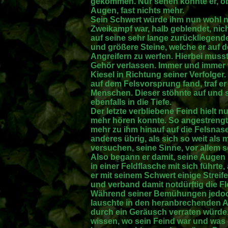
gekommen. Nur sehen konnte er, ob
Augen, fast nichts mehr.
Sein Schwert würde ihm nun wohl ni
Zweikampf war, halb geblendet, nic
auf seine sehr lange zurückliegen
und größere Steine, welche er auf 
Angreifern zu werfen. Hierbei musst
Gehör verlassen. Immer und immer 
Kiesel in Richtung seiner Verfolger. 
auf dem Felsvorsprung fand, traf er
Menschen. Dieser stöhnte auf und s
ebenfalls in die Tiefe.
Der letzte verbliebene Feind hielt 
mehr hören konnte. So angestrengt 
mehr zu ihm hinauf auf die Felsnas
anderes übrig, als sich so weit als
versuchen, seine Sinne, vor allem 
Also begann er damit, seine Augen
in einer Feldflasche mit sich führt
er mit seinem Schwert einige Strei
und verband damit notdürftig die F
Während seiner Bemühungen jedoch 
lauschte in den heranbrechenden A
durch ein Geräusch verraten würde. 
wissen, wo sein Feind war und was 