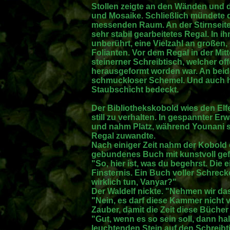
Stollen zeigte an den Wänden und
und Mosaike. Schließlich mündete d
messenden Raum. An der Stirnseite
sehr stabil gearbeitetes Regal. In i
unberührt, eine Vielzahl an große
Folianten. Vor dem Regal in der Mit
steinerner Schreibtisch, welcher of
herausgeformt worden war. An beide
schmuckloser Schemel. Und auch hie
Staubschicht bedeckt.
Der Bibliothekskobold wies den Elf
still zu verhalten. In gespannter Er
und nahm Platz, während Younani 
Regal zuwandte.
Nach einiger Zeit nahm der Kobold
gebundenes Buch mit kunstvoll gef
"So, hier ist, was du begehrst. Die
Finsternis. Ein Buch voller Schreck
wirklich tun, Vanyar?"
Der Waldelf nickte. "Nehmen wir da
"Nein, es darf diese Kammer nicht v
Zauber, damit die Zeit diese Bücher 
"Gut, wenn es so sein soll, dann hal
leuchtenden Stein auf den Schreibt