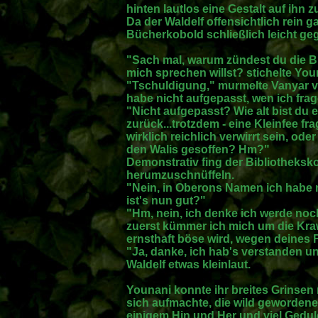
hinten lautlos eine Gestalt auf ihn z
Da der Waldelf offensichtlich rein g
Bücherkobold schließlich leicht g
"Sach mal, warum zündest du die Bi
mich sprechen willst? stichelte You
"Tschuldigung," murmelte Vanyar v
habe nicht aufgepasst, wen ich frag
"Nicht aufgepasst? Wie alt bist du 
zurück...trotzdem - eine Kleinfee f
wirklich reichlich verwirrt sein, od
den Walis gesoffen? Hm?"
Demonstrativ fing der Bibliotheksk
herumzuschnüffeln.
"Nein, in Oberons Namen ich habe ni
ist's nun gut?"
"Hm, nein, ich denke ich werde noch
zuerst kümmer ich mich um die Kra
ernsthaft böse wird, wegen deines 
"Ja, danke, ich hab's verstanden un
Waldelf etwas kleinlaut.
Younani konnte ihr breites Grinsen 
sich aufmachte, die wild gewordene
einigem Hin und Her und viel Gedul