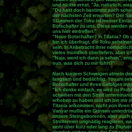
und nickte ernst. "Ja, natürlich, w
"Du hast doch bestimmt auch schon
der nächsten Zeit erwarten? Der Sa
Stämmen der Toku ist meiner Einlad
Botschafter zu uns. Diese werden woh
uns hier eintreffen."
"Neue Botschafter? In Titania? Ob
bin ich überfragt, die Toku scheinen
sein. In Anbetracht ihrer nomadisc
vieles mündlich überliefern, aber ic
"Naja, werd ich dann ja sehen", ent
nun, was dich zu mir führt?"
Nach kurzem Schweigen atmete der 
langsam und bedächtig, Youani sei
Botschafter und ihres Gefolges mitz
"Ich denke einfach, es wird zu Pro
scheinen mir den Streit untereinan
erhoben zu haben und ich bin mir zie
Titania ankommen, nicht von ihre
Vanyar mußte ein Grinsen unterdrü
unsere Steingeborenen, aber auch d
Streitereien ungnädig reagieren, wa
wohl über kurz oder lang zu Blutve