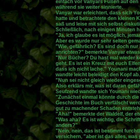
einfach vor Vanyars Füßen auf den
während sie weiter sinnierte.
Vanyar war erleichtert, dass sich Y
hatte und betrachtete den kleinen 
saß und leise mit sich selbst diskuti
Schließlich, nach einigen Minuten h
"Ja, ich glaube es ist möglich, jem
Aber es wurde nur sehr selten gemac
"Wie, gefährlich? Es sind doch nu
anrichten?" bemerkte Vanyar etwas 
"Nur Bücher? Du hast mal wieder 
geht. Es ist ein Kreuz mit euch Elfen
dass ich nicht lache." Younani mac
wandte leicht beleidigt den Kopf ab.
"Nun sei nicht gleich wieder einges
Also erklärs mir, was ist daran gefä
Seufzend wandte sich Younani wied
"Zunächst einmal könnte durch die
Geschichte im Buch verfälscht werd
gut zu machender Schaden entsteh
"Aha!" bemerkte der Waldelf, der e
"Was aha? Es ist wichtig, die Schri
anders?"
"Nein, nein, das ist bestimmt furcht
versichern, "aber ist das alles, was 