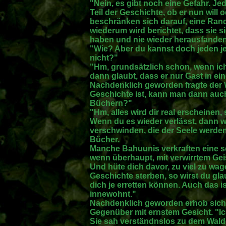
"Nein, es gibt noch eine Gefahr. Jed
Teil der Geschichte, ob er nun will
beschränken sich darauf, eine Rand
wiederum wird berichtet, dass sie s
haben und nie wieder herausfanden
"Wie? Aber du kannst doch jeden je
nicht?"
"Hm, grundsätzlich schon, wenn ich
dann glaubt, dass er nur Gast in ein
Nachdenklich geworden fragte der 
Geschichte ist, kann man dann au
Büchern?"
"Hm, alles wird dir real erscheinen
Wenn du es wieder verlässt, dann 
verschwinden, die der Seele werden 
Bücher.
Manche Bahuunis verkraften eine s
wenn überhaupt, mit verwirrtem Gei
Und hüte dich davor, zu viel zu wage
Geschichte sterben, so wirst du gl
dich je erretten können. Auch das i
innewohnt."
Nachdenklich geworden erhob sich d
Gegenüber mit ernstem Gesicht. "Ich
Sie sah verständnslos zu dem Wald