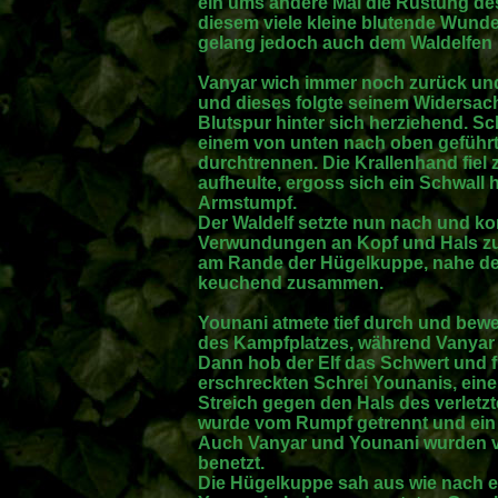
ein ums andere Mal die Rüstung de
diesem viele kleine blutende Wunden
gelang jedoch auch dem Waldelfen 
Vanyar wich immer noch zurück und
und dieses folgte seinem Widersac
Blutspur hinter sich herziehend. Sc
einem von unten nach oben geführt
durchtrennen. Die Krallenhand fiel
aufheulte, ergoss sich ein Schwall
Armstumpf.
Der Waldelf setzte nun nach und ko
Verwundungen an Kopf und Hals zuf
am Rande der Hügelkuppe, nahe d
keuchend zusammen.
Younani atmete tief durch und bewe
des Kampfplatzes, während Vanyar
Dann hob der Elf das Schwert und f
erschreckten Schrei Younanis, eine
Streich gegen den Hals des verletz
wurde vom Rumpf getrennt und ein w
Auch Vanyar und Younani wurden v
benetzt.
Die Hügelkuppe sah aus wie nach 