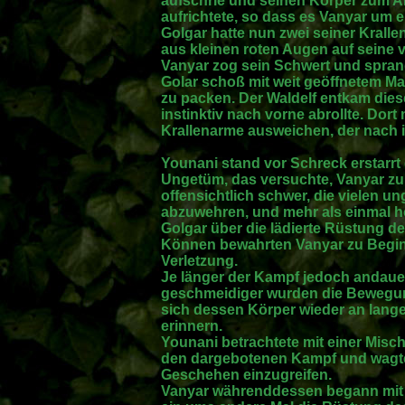
aufschrie und seinen Körper zum An
aufrichtete, so dass es Vanyar um 
Golgar hatte nun zwei seiner Kralle
aus kleinen roten Augen auf seine v
Vanyar zog sein Schwert und sprang
Golar schoß mit weit geöffnetem M
zu packen. Der Waldelf entkam dies
instinktiv nach vorne abrollte. Dort
Krallenarme ausweichen, der nach i
Younani stand vor Schreck erstarrt 
Ungetüm, das versuchte, Vanyar zu t
offensichtlich schwer, die vielen u
abzuwehren, und mehr als einmal hö
Golgar über die lädierte Rüstung de
Können bewahrten Vanyar zu Begin
Verletzung.
Je länger der Kampf jedoch andauer
geschmeidiger wurden die Bewegun
sich dessen Körper wieder an lang
erinnern.
Younani betrachtete mit einer Mis
den dargebotenen Kampf und wagte s
Geschehen einzugreifen.
Vanyar währenddessen begann mit 