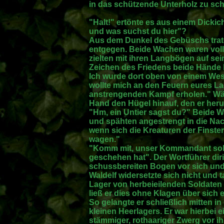
in das schützende Unterholz zu sch
"Halt!" ertönte es aus einem Dickich
und was suchst du hier"?
Aus dem Dunkel des Gebüschs trate
entgegen. Beide Wachen waren voll 
zielten mit ihren Langbögen auf se
Zeichen des Friedens beide Hände 
Ich wurde dort oben von einem Wes
wollte mich an den Feuern eures L
anstrengenden Kampf erholen." Währ
Hand den Hügel hinauf, den er her
"Hm, ein Untier sagst du?" Beide 
und spähten angestrengt in die Nac
wenn sich die Kreaturen der Finste
wagen."
"Komm mit, unser Kommandant soll 
geschehen hat". Der Wortführer dir
schussbereiten Bogen vor sich und
Waldelf widersetzte sich nicht und t
Lager von herbeieilenden Soldaten
ließ er dies ohne Klagen über sich 
So gelangte er schließlich mitten
kleinen Heerlagers. Er war hierbei e
stämmiger, rothaariger Zwerg vor 