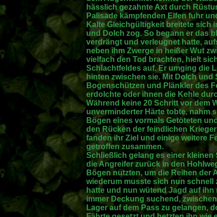
hässlich gezahnte Axt durch Rüstun
Palisade kämpfenden Elfen fuhr und 
Kalte Gleichgültigkeit breitete sich
und Dolch zog. So begann er das bl
verdrängt und verleugnet hatte, au
neben ihm Zwerge in heißer Wut zw
vielfach den Tod brachten, hielt s
Schlachtfeldes auf. Er umging die Li
hinten zwischen sie. Mit Dolch und S
Bogenschützen und Plänkler des Fe
erdolchte oder ihnen die Kehle durc
Während keine 20 Schritt vor dem W
unverminderter Härte tobte, nahm s
Bögen eines vormals Getöteten und 
den Rücken der feindlichen Krieger
fanden ihr Ziel und einige weitere F
getroffen zusammen.
Schließlich gelang es einer klein
die Angreifer zurück in den Hohlwe
Bögen nutzten, um die Reihen der An
wiederum musste sich nun schnell 
hatte und nun wütend Jagd auf ihn 
immer Deckung suchend, zwischen
Lager auf dem Pass zu gelangen, do
Fährte gesetzt und hetzten ihn wie