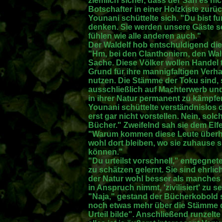
ziemlich sicher, dass der San es n
Botschafter in einer Holzkiste zur
Younani schüttelte sich. "Du bist f
denken. Sie werden unsere Gäste s
fühlen wie alle anderen auch."
Der Waldelf hob entschuldigend die
"Hm, bei den Clanthoniern, den Wali
Sache. Diese Völker wollen Handel t
Grund für ihre mannigfaltigen Verha
nutzen. Die Stämme der Toku sind, 
ausschließlich auf Machterwerb und 
in ihrer Natur permanent zu kämpfe
Younani schüttelte verständnislos d
erst gar nicht vorstellen. Nein, so
Bücher." Zweifelnd sah sie dem Elfe
"Warum kommen diese Leute überha
wohl dort bleiben, wo sie zuhause
können."
"Du urteilst vorschnell," entgegnet
zu schätzen gelernt. Sie sind ehrli
der Natur wohl besser als manches 
in Anspruch nimmt, 'zivilisiert' zu se
"Naja," gestand der Bücherkobold sc
noch etwas mehr über die Stämme de
Urteil bilde". Anschließend runzelt