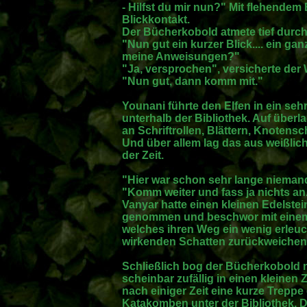
- Hilfst du mir nun?" Mit flehendem 
Blickkontakt.
Der Bücherkobold atmete tief durch
"Nun gut ein kurzer Blick.... ein ga
meine Anweisungen?"
"Ja, versprochen", versicherte der W
"Nun gut, dann komm mit."
Younani führte den Elfen in ein se
unterhalb der Bibliothek. Auf übe
an Schriftrollen, Blättern, Knotens
Und über allem lag das aus weißli
der Zeit.
"Hier war schon sehr lange niemand
"Komm weiter und fass ja nichts an
Vanyar hatte einen kleinen Edelstei
genommen und beschwor mit einem 
welches ihren Weg ein wenig erleuc
wirkenden Schatten zurückweichen 
Schließlich bog der Bücherkobold
scheinbar zufällig in einen kleinen
nach einiger Zeit eine kurze Treppe 
Katakomben unter der Bibliothek. D