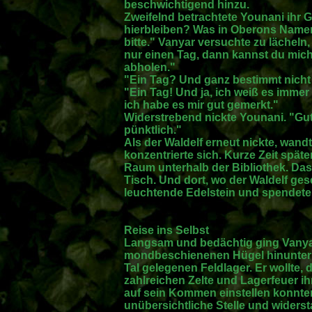
beschwichtigend hinzu.
Zweifelnd betrachtete Younani ihr
hierbleiben? Was in Oberons Namen
bitte." Vanyar versuchte zu lächeln,
nur einen Tag, dann kannst du mich 
abholen."
"Ein Tag? Und ganz bestimmt nicht
"Ein Tag! Und ja, ich weiß es immer 
ich habe es mir gut gemerkt."
Widerstrebend nickte Younani. "Gut, 
pünktlich."
Als der Waldelf erneut nickte, wan
konzentrierte sich. Kurze Zeit späte
Raum unterhalb der Bibliothek. Da
Tisch. Und dort, wo der Waldelf ges
leuchtende Edelstein und spendete 
Reise ins Selbst
Langsam und bedächtig ging Vanya
mondbeschienenen Hügel hinunter u
Tal gelegenen Feldlager. Er wollte
zahlreichen Zelte und Lagerfeuer ih
auf sein Kommen einstellen konnten
unübersichtliche Stelle und widers