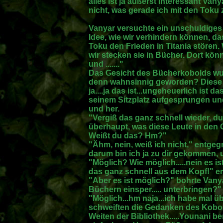
alles ist ja äußerst interessant Van
nicht, was gerade ich mit den Toku 
Vanyar versuchte ein unschuldiges
Idee, wie wir verhindern können, da
Toku den Frieden in Titania stören. 
wir stecken sie in Bücher. Dort kö
und ......."
Das Gesicht des Bücherkobolds wur
denn wahnsinnig geworden? Diese 
ja....ja das ist...ungeheuerlich ist d
seinem Sitzplatz aufgesprungen un
und her.
"Vergiß das ganz schnell wieder, du 
überhaupt, was diese Leute in den
Weißt du das? Hm?"
"Ähm, nein, weiß ich nicht," entgeg
darum bin ich ja zu dir gekommen, u
"Möglich? Wie möglich.....nein es 
das ganz schnell aus dem Kopf!" ere
"Aber es ist möglich?" bohrte Vany
Büchern einsper..... unterbringen?"
"Möglich...hm naja...ich habe mal üb
schweiften die Gedanken des Kobol
Weiten der Bibliothek.....Younani b