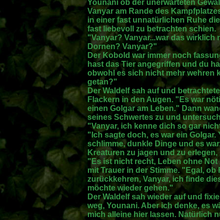
Younani ob der unerwarteten Gewal
Vanyar am Rande des Kampfplatzes
in einer fast unnatürlichen Ruhe di
fast liebevoll zu betrachten schien.
"Vanyar? Vanyar...war das wirklich
Dornen? Vanyar?"
Der Kobold war immer noch fassungs
hast das Tier angegriffen und du 
obwohl es sich nicht mehr wehren 
getan?"
Der Waldelf sah auf und betrachtet
Flackern in den Augen. "Es war nöti
einen Golgar am Leben." Dann wand
seines Schwertes zu und untersucht
"Vanyar, ich kenne dich so gar ni
"Ich sagte doch, es war ein Golgar. 
schlimme, dunkle Dinge und es war.
Kreaturen zu jagen und zu erlegen, 
"Es ist nicht recht, Leben ohne No
mit Trauer in der Stimme. "Egal, ob 
zurückkehren, Vanyar, ich finde die
möchte wieder gehen."
Der Waldelf sah wieder auf und fixi
weg, Younani. Aber ich denke, es w
mich alleine hier lassen. Natürlich n