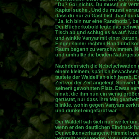
"Du? Gar nichts. Du musst mir vert
Kapitel suche . Und du musst versuc
dass du nur zu Gast bist...hast du 
"Ja, ich bin nur eine Randnotiz", be
Der Bücherkobold legte das schwer
Tisch ab und schlug es es auf. Nac
und winkte Vanyar mit einer kurzen 
Finger seiner rechten Hand und konz
Raum begann zu verschwimmen. Neb
und umhüllte die beiden Naturgeiste
Nachdem sich die Nebelschwaden ge
einem kleinem, spärlich bewachsen
tastete der Waldelf an sich herab. E
Zeit vor der Zeit angelegt. Schwert,
seinem gewohnten Platz. Etwas verwi
hinab, die ihm nun ein wenig größe
gerüstet, nur dass ihre fein gearbe
blinkte, wohin gegen Vanyars zerkr
und dunkel eingefärbt war.
Der Waldelf sah sich nun weiter um
wenn er den deutlichen Eindruck ha
Der wolkenverhangene Himmel spen
verdreht anmutenden Natur rings um