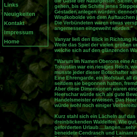
die Gäste der Naturgeister. Sicher, 
Links
gehen, bis die Schiffe jenes Stepp
Gestaden anlegen würden, dennoch
Neuigkeiten
Windkobolde von dem Auftauchen je
Kontakt
Die Verbündeten waren etwas verspä
angemessen eingeweiht worden."
Impressum
Vanyar ließ den Blick in Richtung 
Home
Weile das Spiel der vielen großen 
welche sich auf den glänzenden W
"Warum im Namen Oberons eine Arm
Tokustan war ein riesiges Reich, w
musste jeder dieser Botschafter s
Eine Ehrengarde, ein Hofstaat, all 
seitdem sie begonnen hatten, fremd
Aber diese Dimensionen waren eind
Heerschar würde sich als gute Bew
Handelsmeister erweisen. Das Heerl
würde wohl noch einiger Vorbereit
Kurz stahl sich ein Lächeln auf das
dreinblickenden Waldelfen. Wie gut
geforderten Urlaub.....langen....sehr
beneidete Cendrasch und Lainam n