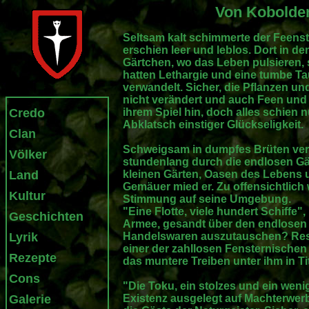
Von Kobolde
Seltsam kalt schimmerte der Feenste
erschien leer und leblos. Dort in 
Gärtchen, wo das Leben pulsieren, 
hatten Lethargie und eine tumbe Tau
verwandelt. Sicher, die Pflanzen un
nicht verändert und auch Feen un
Credo
ihrem Spiel hin, doch alles schien n
Abklatsch einstiger Glückseligkeit.
Clan
Schweigsam in dumpfes Brüten ver
Völker
stundenlang durch die endlosen Gän
Land
kleinen Gärten, Oasen des Lebens 
Gemäuer mied er. Zu offensichtlich
Kultur
Stimmung auf seine Umgebung.
"Eine Flotte, viele hundert Schiffe",
Geschichten
Armee, gesandt über den endlosen 
Lyrik
Handelswaren auszutauschen? Resig
einer der zahllosen Fensternischen 
Rezepte
das muntere Treiben unter ihm in Ti
Cons
"Die Toku, ein stolzes und ein weni
Galerie
Existenz ausgelegt auf Machterwer