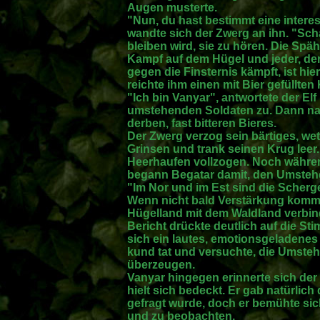
Augen musterte.
"Nun, du hast bestimmt eine interes
wandte sich der Zwerg an ihn. "Sch
bleiben wird, sie zu hören. Die Spä
Kampf auf dem Hügel und jeder, der
gegen die Finsternis kämpft, ist hi
reichte ihm einen mit Bier gefüllten
"Ich bin Vanyar", antwortete der E
umstehenden Soldaten zu. Dann na
derben, fast bitteren Bieres.
Der Zwerg verzog sein bärtiges, we
Grinsen und trank seinen Krug leer
Heerhaufen vollzogen. Noch während
begann Begatar damit, den Umstehe
"Im Nor und im Est sind die Scherg
Wenn nicht bald Verstärkung kommt,
Hügelland mit dem Waldland verbind
Bericht drückte deutlich auf die St
sich ein lautes, emotionsgeladenes
kund tat und versuchte, die Umsteh
überzeugen.
Vanyar hingegen erinnerte sich de
hielt sich bedeckt. Er gab natürlich 
gefragt wurde, doch er bemühte sich
und zu beobachten.