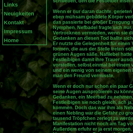
schweben, den die Festleiber Insel
Links
Wenn er nur daran dachte, gerieten
Neuigkeiten
eben mühsam gebildete Körper verl
Kontakt
das passierte bei großer Erregung 
Nymphen. Nefbadel fragte sich nur
Impressum
Vertrocknen vermieden, wenn sie di
Gedanken an diesen Tod ballte sic
Home
Er nutzte die Gelegenheit für einen
formen, die aus der Stelle treten so
grünen Augen säße. Nafilebel hatte 
Festleibigen damit ihre Trauer ausd
vorstellen, selbst einmal bei eine
und ein wenig von seinem eigenen 
man den Freund vermisste.
Wenn er doch nur schon ein paar 
seine Augen ausprobieren zu können
Gedanken, ein Meerbad zu nehmen, 
Festleibigen sie noch gleich, ach ja
kommen. Doch das war ihm als Nebl
einen Nebling war die Gefahr zu groß
tausend Tröpfchen zerlegt zu werde
Manifestation nicht noch am Tag vo
Außerdem erfuhr er ja erst morgen, 