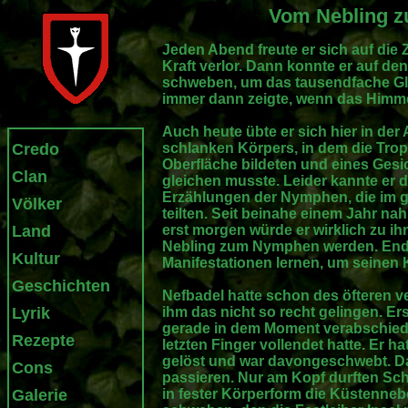
Vom Nebling 
Jeden Abend freute er sich auf die 
Kraft verlor. Dann konnte er auf de
schweben, um das tausendfache Gli
immer dann zeigte, wenn das Himme
Auch heute übte er sich hier in der
Credo
schlanken Körpers, in dem die Tropf
Oberfläche bildeten und eines Gesi
Clan
gleichen musste. Leider kannte er 
Erzählungen der Nymphen, die im g
Völker
teilten. Seit beinahe einem Jahr nahm
Land
erst morgen würde er wirklich zu i
Nebling zum Nymphen werden. Endlic
Kultur
Manifestationen lernen, um seinen 
Geschichten
Nefbadel hatte schon des öfteren ve
Lyrik
ihm das nicht so recht gelingen. Er
gerade in dem Moment verabschiedet
Rezepte
letzten Finger vollendet hatte. Er h
gelöst und war davongeschwebt. Da
Cons
passieren. Nur am Kopf durften Sch
Galerie
in fester Körperform die Küstenneb