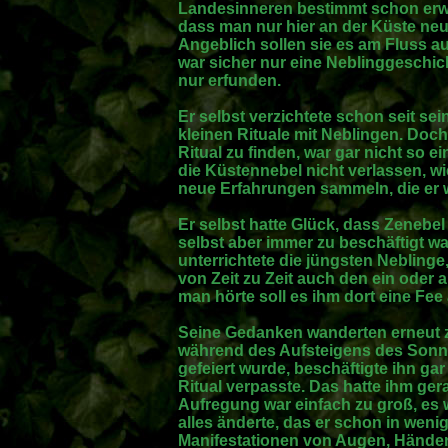
Landesinneren bestimmt schon erwar
dass man nur hier an der Küste ne
Angeblich sollen sie es am Fluss a
war sicher nur eine Neblinggeschi
nur erfunden.
Er selbst verzichtete schon seit sei
kleinen Rituale mit Neblingen. Doc
Ritual zu finden, war gar nicht so ei
die Küstennebel nicht verlassen, wi
neue Erfahrungen sammeln, die er 
Er selbst hatte Glück, dass Zenebe
selbst aber immer zu beschäftigt wa
unterrichtete die jüngsten Nebling
von Zeit zu Zeit auch den ein oder a
man hörte soll es ihm dort eine Fe
Seine Gedanken wanderten erneut 
während des Aufsteigens des Sonn
gefeiert wurde, beschäftigte ihn gar
Ritual verpasste. Das hatte ihm ger
Aufregung war einfach zu groß, es w
alles änderte, das er schon in weni
Manifestationen von Augen, Hände