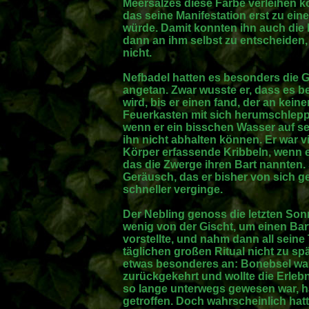
Meersalzes diese Farbe verleihen 
das seine Manifestation erst zu ein
würde. Damit konnten ihn auch die
dann an ihm selbst zu entscheiden,
nicht.
Nefbadel hatten es besonders die
angetan. Zwar wusste er, dass es b
wird, bis er einen fand, der an keine
Feuerkasten mit sich herumschlepp
wenn er ein bisschen Wasser auf se
ihn nicht abhalten können. Er war v
Körper erfassende Kribbeln, wenn e
das die Zwerge ihren Bart nannten. 
Geräusch, das er bisher von sich g
schneller verginge.
Der Nebling genoss die letzten Son
wenig von der Gischt, um einen Bart
vorstellte, und nahm dann all sei
täglichen großen Ritual nicht zu s
etwas besonderes an: Bonebsel war
zurückgekehrt und wollte die Erlebn
so lange unterwegs gewesen war, h
getroffen. Doch wahrscheinlich hat