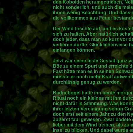
den Kobolden herumgetrieben. Nef
nicht sonderlich, und auch die me
ihnen wenig Beachtung. Und dass es
die vollkommen aus Feuer bestanden
Der Wind frischte auf, und es koste
sich zu halten. Aber natürlich scha
doch jeder, dass man so kurz vor d
verlieren durfte. Glücklicherweise
einfangen können.
Jetzt war seine feste Gestalt ganz v
Böe zu einem Spurt und erreichte d
Fast hätte man es in seinen Schwa
musste er noch mehr Kraft aufwende
durchlässig genug zu werden.
Badnebogel hatte ihn heute morgen 
Ritual noch ein kleines mit ihm dur
nicht dafür in Stimmung. Was konnt
ihrer letzten Vereinigung schon Gro
doch erst seit einem Jahr zu den N
äußerst faul gewesen. Zwar badete e
lieber mit dem Wind treiben, als zu
Insel zu blicken. Und dabei wurde