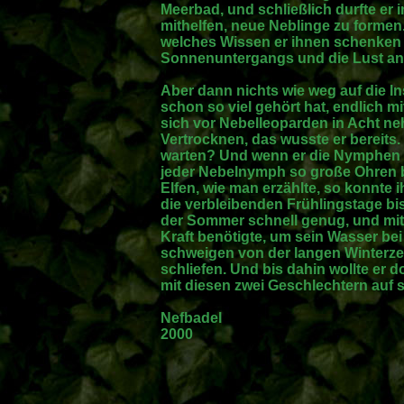
Meerbad, und schließlich durfte er
mithelfen, neue Neblinge zu formen.
welches Wissen er ihnen schenken 
Sonnenuntergangs und die Lust an
Aber dann nichts wie weg auf die I
schon so viel gehört hat, endlich m
sich vor Nebelleoparden in Acht n
Vertrocknen, das wusste er bereits
warten? Und wenn er die Nymphen 
jeder Nebelnymph so große Ohren br
Elfen, wie man erzählte, so konnte 
die verbleibenden Frühlingstage bi
der Sommer schnell genug, und mit 
Kraft benötigte, um sein Wasser bei
schweigen von der langen Winterzei
schliefen. Und bis dahin wollte er 
mit diesen zwei Geschlechtern auf si
Nefbadel
2000