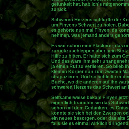
gefunkelt hat, hab ich's mitgenommen
zurück."
Schweren Herzens schlurfte der K
um Finyens Schwert zu holen. Dabei
es gehörte nun mal Finyen, da kon
nehmen, was jemand anders gehört, 
Es war schon eine Plackerei, das 
zurückzuschleppen aber sein Stolz 
Hilfe zu bitten. Er hätte sich zum 
Und das wäre ihm sehr unangenehm 
ja einen Ruf zu verlieren. So blieb 
kleinen Körper nun zum zweiten Ma
strapazieren. Und so schleifte er d
Buche, wo die anderen auf ihn wart
schweren Herzens das Schwert an 
Seltsamerweise bekam Finyen jetzt
eigentlich brauchte sie das Schwert 
schon mit dem Gedanken, es Gnisse
konnte sie sich bei den Zwergen o
ein neues besorgen, oder das alte 
falls sie es einmal wirklich dringend