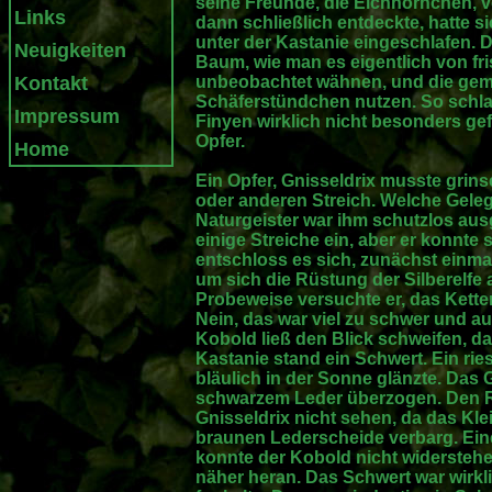
seine Freunde, die Eichhörnchen, 
Links
dann schließlich entdeckte, hatte si
unter der Kastanie eingeschlafen. 
Neuigkeiten
Baum, wie man es eigentlich von fri
Kontakt
unbeobachtet wähnen, und die geme
Schäferstündchen nutzen. So schl
Impressum
Finyen wirklich nicht besonders ge
Opfer.
Home
Ein Opfer, Gnisseldrix musste grins
oder anderen Streich. Welche Geleg
Naturgeister war ihm schutzlos ausge
einige Streiche ein, aber er konnte 
entschloss es sich, zunächst einma
um sich die Rüstung der Silberelfe 
Probeweise versuchte er, das Kette
Nein, das war viel zu schwer und a
Kobold ließ den Blick schweifen, da
Kastanie stand ein Schwert. Ein ri
bläulich in der Sonne glänzte. Das 
schwarzem Leder überzogen. Den R
Gnisseldrix nicht sehen, da das Klei
braunen Lederscheide verbarg. Ei
konnte der Kobold nicht widerstehen
näher heran. Das Schwert war wirklic