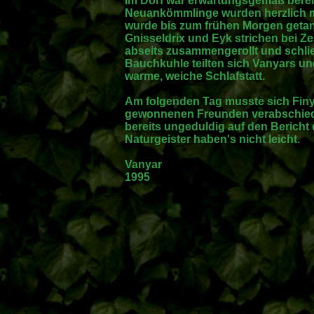
Im Dorf war erwartungsgemäß berei
Neuankömmlinge wurden herzlich mi
wurde bis zum frühen Morgen getanz
Gnisseldrix und Eyk strichen bei Ze
abseits zusammengerollt und schlief
Bauchkuhle teilten sich Vanyars u
warme, weiche Schlafstatt.
Am folgenden Tag musste sich Fin
gewonnenen Freunden verabschied
bereits ungeduldig auf den Bericht 
Naturgeister haben's nicht leicht.
Vanyar
1995