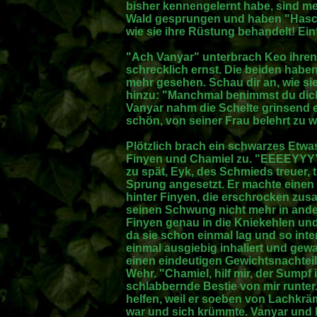
bisher kennengelernt habe, sind m
Wald gesprungen und haben "Hasch 
wie sie ihre Rüstung behandelt! Ein
"Ach Vanyar" unterbrach Keo ihren
schrecklich ernst. Die beiden habe
mehr gesehen. Schau dir an, wie sie
hinzu: "Manchmal benimmst du dich
Vanyar nahm die Schelte grinsend 
schön, von seiner Frau belehrt zu 
Plötzlich brach ein schwarzes Etw
Finyen und Chamiel zu. "EEEEYYY
zu spät, Eyk, des Schmieds treuer, 
Sprung angesetzt. Er machte einen
hinter Finyen, die erschrocken zu
seinen Schwung nicht mehr in ande
Finyen genau in die Kniekehlen und
da sie schon einmal lag und so inte
einmal ausgiebig inhaliert und gewa
einen eindeutigen Gewichtsnachteil h
Wehr. "Chamiel, hilf mir, der Sump
schlabbernde Bestie von mir runter.
helfen, weil er soeben von Lachkrä
war und sich krümmte. Vanyar und K