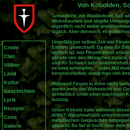
Von Kobolden, Sc
Gnisseldrix, ein Waldkobold, saß wi
Wohnbaumes und stopfte Unmengen v
eigentlich nicht weiter erwähnenswe
täglich. Aber dennoch, es sollte no
Ungefähr zur selben Zeit war Finye
Credo
Estrivel gewechselt. Da dies für Si
einfach ist, war Finyen etwas ersc
Clan
gerade von den Menschen zurück, d
und ihr Schwert sehr undamenhaft 
Völker
es leise schimpfen, " jedes Mal mu
Land
herumschleifen, damit man von ihr
Kultur
Während Finyen in ihren nicht vor
immer mehr der Wohneiche von Gniss
Geschichten
schließlich unter einer mächtigen 
Lyrik
auszog.
Rezepte
Unser Kobold hatte während dessen 
dritte?, Hauptmahlzeit unterbroch
Cons
metallischen Geräuschen entgegeng
Galerie
gepackt. So lief er hoch über dem 