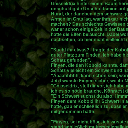
Gnisseldrix hinter einem Baum herv
unschuldigste Unschuldsmine aufge
Hund, der daneben dem schwarz gek
Armen im Gras lag, war ihm gar nich
machen? Das schlechte Gewissen qu
war er schon einige Zeit in der B
hatte die Elfen belauscht. Dabei wol
nachsehen, ob hier nicht vielleicht
"Sucht ihr etwas?" fragte der Kobold
guter Platz zum Finden. Ich habe hi
Schatz gefunden".
Finyen, die den Kobold kannte, däm
Schatz vielleicht ein Schwert und h
"Äääähhhhh, kann schon sein, wa
Jetzt wusste Finyen sicher, wo ihr 
"Gnisseldrix, stell dir vor, ich hab
ich es so nötig brauche, Könntest
"Ein Schwert suchst du also, Hmm
Finyen dem Kobold ihr Schwert in a
hatte, gab er schließlich zu, dass 
mitgenommen hatte.
"Finyen, sei nicht böse, ich wusste
stand schließlich mutterseelenallei