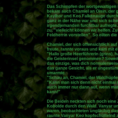
Das Schimpfen der wortgewaltigen F
bekam auch Chamiel an Oisin, der 
Kaylbor und Keo Falkenauge durch d
ganz in der Nähe war und sich sche
irgendjemanden furchtbar aufregte.
zu, "vielleicht können wir helfen. 
Feldherrin vorstellen". So eilten di
Chamiel, der sich offensichtlich a
freute, rannte voraus und kam mit 
"Hallo große Heerführerin (grins), 
die Geisterinsel genommen? Soweit 
das einzige, was dich normalerweise
das ganze Gesicht, als er ungestüm
umarmte.
"Schau an, Chamiel, der Waldhüpfer
"Kann man sich denn nicht einmal 
auch immer nur dann auf, wenn ma
kann!"
Die Beiden neckten sich noch eine Z
Kobolde durch den Wald. Vanyar un
waren, beobachteten ungläubig das
raunte Vanyar Keo kopfschüttelnd zu