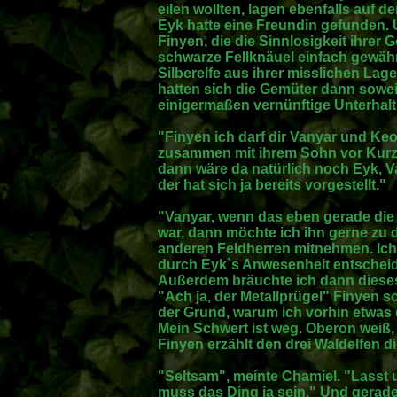
eilen wollten, lagen ebenfalls auf 
Eyk hatte eine Freundin gefunden. Un
Finyen, die die Sinnlosigkeit ihrer
schwarze Fellknäuel einfach gewähr
Silberelfe aus ihrer misslichen Lage
hatten sich die Gemüter dann sowei
einigermaßen vernünftige Unterhal
"Finyen ich darf dir Vanyar und Keo
zusammen mit ihrem Sohn vor Kur
dann wäre da natürlich noch Eyk, 
der hat sich ja bereits vorgestellt."
"Vanyar, wenn das eben gerade die 
war, dann möchte ich ihn gerne zu
anderen Feldherren mitnehmen. Ich
durch Eyk`s Anwesenheit entschei
Außerdem bräuchte ich dann dieses
"Ach ja, der Metallprügel" Finyen s
der Grund, warum ich vorhin etwas 
Mein Schwert ist weg. Oberon weiß,
Finyen erzählt den drei Waldelfen d
"Seltsam", meinte Chamiel. "Lasst
muss das Ding ja sein." Und gerade