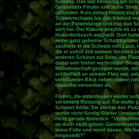
funkelte. Das war eindeutig ein Scha
Gnisseldrix Finyen und seine Strei
gefunden. Kurz entschlossen zog e
Schwertscheide bis das Kleinod ins 
an der Parierstange und zog das S
sich her. Der Kobold brachte es zu
Holunderbusch am Bach. Dort hatt
seine ganz geheime Schatzkammer
säuberte er die Scheide von Laub,
die er sofort aus seinem Versteck v
anderen Schätze zur Seite, um Plat
dabei sein bisher wertvollster Besi
Mitleidenschaft gezogen wurde, stör
schließlich an seinem Platz war, se
verträumten Blick neben seinen ne
dasselbe versonnen an.
Finyen, die unterdessen wieder auf
verstreute Rüstung auf. Sie wollte ge
Schwert fehlte. Sie suchte den Plat
wurde nicht fündig. Dieser Umstand
nicht gerade förderlich. "Verflucht
es doch nicht geben. Geisterinsel 
keine Füße und rennt davon. Wo ha
hingestellt?"