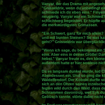
Vanyar, der das Drama mit angesehen
"Gnisseldrix, wenn du unbedingt ei
schmiede ich dir eben eins." Finy
neugierig. Vanyar war ein Schmied
schlichtweg begeistert. Er hüpfte 
die merkwürdigsten Grimassen.
"Ein Schwert, ganz für mich allein? 
und mit bunten Steinen? So was kan
geht?" Gnisseldrix war überglücklic
"Wenn ich sage, du bekommst ein 
eins. Aber eins in deiner Größe! Da
hebst." Vanyar freute es, den klein
außerdem hatte er hier sowieso nich
Da es langsam dunkel wurde, lud C
Abendessen ein. Und so ging die 
Waldelfendorf. Der Kobold durfte sog
sich an den Ohren seines inzwisch
fegten wild durch den Wald. dass de
Schrammen davontrug, weil Eyk dur
Gebüsch rannte, störte dabei nicht w