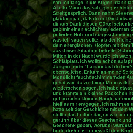
sah mir lange in die Augen, dann läc
Als ihr Mann das sah, ging er hinter 
Streitgespräch. Dann nahm Sie etwa
glaube nicht, daß du mit Geld etwas
dir aus Dank diesen Gürtel schenken
gab mir einen schlichten ledernen G
poliertes Holz und so geschmeidig 
was ich sagen sollte, als der Klein
dem energischen Klopfen mit dem T
aus dieser Situation befreite. Scho
Mitten in der Nacht wurde ich wach
Schlafplatz. Ich wollte schon aufspr
Jungen hörte "Lainam bist du hier?"
ebenso leise. Er kam an meine Seit
Mondlicht feucht schimmernden Aug
gehst weil du zu deiner Mami willst.
wiedersehen sagen. Ich habe etwas 
und kramte ein kleines Päckchen he
gut es seine kleinen Hände vermoch
hielt es mir entgegen. Ich nahm es 
hatte seit der Geschichte mit dem Wo
stellte das Leittier dar, so wie er ihn
gerührt über dieses Geschenk und f
Geschenk geben, worüber würdest du
hörte drehte er unbewußt den Kopf 