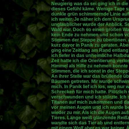
Neugierig was da sei ging ich in di
dieses Gefühl käme. Wenige Tage sp
dunkle grün schimmernde Linie auft
ich weiter. Je näher ich dem Urspr
unglaublicher wurde der Anblick. S
Wald war. Doch so einen großen Wal
kein Ende zu nehmen und schon von
Stimmen der Steppe zu übertönen. 
kurz davor in Panik zu geraten. Aber
ging eine Zeitlang am Rand entlang
ich tiefer in das unheimliche Halbd
Zeit hatte ich die Orientierung ver
Himmel als Hilfe zu nehmen konnte 
Stimmen, die ich sonst in der Step
An ihrer Stelle war das brüllende
Bäumen getreten. Mir wurde schwin
mich. In Panik lief ich los, weg nur
Schrecken für mich hatte. Plötzlic
verschwunden und ich stürzte. Ich 
Titanen auf mich zukommen und dann
vor meinen Augen und ich wurde be
wieder zu mir. Als ich die Augen au
Tieres. Lange weiß glänzende Reißz
wandte sich das Tier ab und entfern
mit einem Wolf aber es war keiner. 