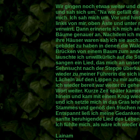
Wir gingen noch etwas weiter und d
und sah sich um. "Na wie gefällt dir
mich. Ich sah mich um. Vor und hin
links von mir, oben Äste und unte
verwirrt. Dann erinnerte ich mich 
Bäume genauer an. Nachdem ich mic
ihre Häuser waren sah ich sie auc
gebildet zu haben in denen die Wal
Brücken von einem Baum zum ande
lauschte ich unwillkürlich auf die 
sangen ein Lied, das mich an unse
Sehnsucht nach der Steppe überkam
wieder zu meiner Führerin die sich 
Lächeln auf den Lippen zu mir aufsa
ich wieder bereit war weiter zu geh
Wort weiter. Kurze Zeit später kame
hinein und kam mit einem Krug wied
und ich setzte mich in das Gras leh
Stammes und genoß den frischen 
Entspannt ließ ich meine Gedanken 
sanfte beruhigende Lied des Leben
Ich fühlte mich, als wäre ich wieder
Lainam