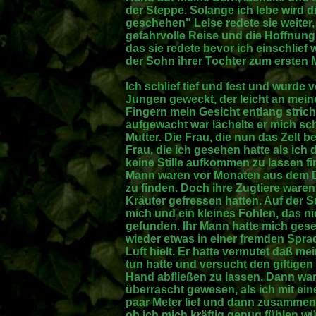
der Steppe. Solange ich lebe wird 
geschehen" Leise redete sie weiter, 
gefahrvolle Reise und die Hoffnung, 
das sie redete bevor ich einschlief
der Sohn ihrer Tochter zum ersten M
Ich schlief tief und fest und wurde
Jungen geweckt, der leicht an mei
Fingern mein Gesicht entlang strich
aufgewacht war lächelte er mich sc
Mutter. Die Frau, die nun das Zelt b
Frau, die ich gesehen hatte als ich
keine Stille aufkommen zu lassen fin
Mann waren vor Monaten aus dem D
zu finden. Doch ihre Zugtiere waren
Kräuter gefressen hatten. Auf der 
mich und ein kleines Fohlen, das ni
gefunden. Ihr Mann hatte mich ges
wieder etwas in einer fremden Spra
Luft hielt. Er hatte vermutet daß m
tun hatte und versucht den giftigen
Hand abfließen zu lassen. Dann war 
überrascht gewesen, als ich mit ei
paar Meter lief und dann zusammen
ob ich mich kräftig genug fühlen 