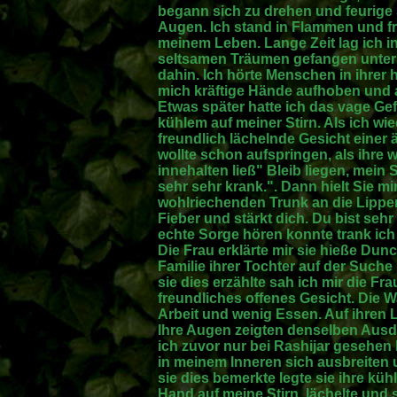
begann sich zu drehen und feurige
Augen. Ich stand in Flammen und fro
meinem Leben. Lange Zeit lag ich i
seltsamen Träumen gefangen unter
dahin. Ich hörte Menschen in ihrer 
mich kräftige Hände aufhoben und a
Etwas später hatte ich das vage G
kühlem auf meiner Stirn. Als ich wi
freundlich lächelnde Gesicht einer 
wollte schon aufspringen, als ihr
innehalten ließ" Bleib liegen, mein 
sehr sehr krank.". Dann hielt Sie 
wohlriechenden Trunk an die Lippen.
Fieber und stärkt dich. Du bist seh
echte Sorge hören konnte trank ich 
Die Frau erklärte mir sie hieße Dun
Familie ihrer Tochter auf der Such
sie dies erzählte sah ich mir die Fra
freundliches offenes Gesicht. Die 
Arbeit und wenig Essen. Auf ihren 
Ihre Augen zeigten denselben Ausd
ich zuvor nur bei Rashijar gesehen 
in meinem Inneren sich ausbreiten u
sie dies bemerkte legte sie ihre kü
Hand auf meine Stirn, lächelte und 