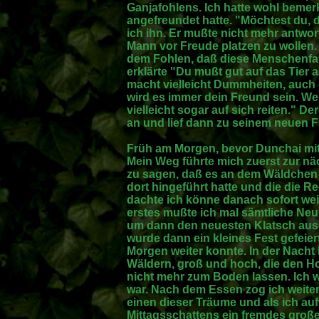
Ganjafohlens. Ich hatte wohl bemerk
angefreundet hatte. "Möchtest du, d
ich ihn. Er mußte nicht mehr antwor
Mann vor Freude platzen zu wollen. 
dem Fohlen, daß diese Menschenfam
erklärte "Du mußt gut auf das Tier 
macht vielleicht Dummheiten, auch 
wird es immer dein Freund sein. Wen
vielleicht sogar auf sich reiten." 
an und lief dann zu seinem neuen 
Früh am Morgen, bevor Dunchai mit 
Mein Weg führte mich zuerst zur n
zu sagen, daß es an dem Wäldchen e
dort hingeführt hatte und die die R
dachte ich könne danach sofort weit
erstes mußte ich mal sämtliche Neu
um dann den neuesten Klatsch aus 
wurde dann ein kleines Fest gefeier
Morgen weiter konnte. In der Nacht
Wäldern, groß und hoch, die den H
nicht mehr zum Boden lassen. Ich wa
war. Nach dem Essen zog ich weiter.
einen dieser Träume und als ich au
Mittagsschattens ein fremdes groß