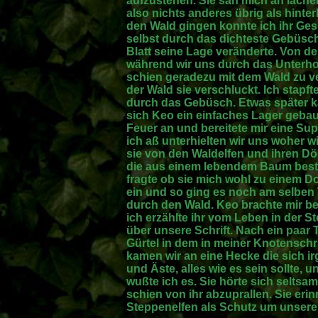
aufzustehen. Sie sah mich an lächelt
also nichts anderes übrig als hint
den Wald gingen konnte ich ihr Ges
selbst durch das dichteste Gebüsch
Blatt seine Lage veränderte. Von d
während wir uns durch das Unterho
schien geradezu mit dem Wald zu ve
der Wald sie verschluckt. Ich stapf
durch das Gebüsch. Etwas später ka
sich Keo ein einfaches Lager gebaut 
Feuer an und bereitete mir eine Su
ich aß unterhielten wir uns woher 
sie von den Waldelfen und ihren Dö
die aus einem lebendem Baum best
fragte ob sie mich wohl zu einem Dor
ein und so ging es noch am selben 
durch den Wald. Keo brachte mir be
ich erzählte ihr vom Leben in der S
über unsere Schrift. Nach ein paar 
Gürtel in dem in meiner Knotenschr
kamen wir an eine Hecke die sich ir
und Äste, alles wie es sein sollte, u
wußte ich es. Sie hörte sich selts
schien von ihr abzuprallen. Sie eri
Steppenelfen als Schutz um unsere