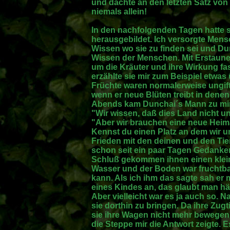
und dachte an den letzten Satz von R
niemals allein!
In den nachfolgenden Tagen hatte s
herausgebildet. Ich versorgte Men
Wissen wo sie zu finden sei und Du
Wissen der Menschen. Mit Erstaune
um die Kräuter und ihre Wirkung fa
erzählte sie mir zum Beispiel etwa
Früchte waren normalerweise ungifti
wenn er neue Blüten treibt in denen d
Abends kam Dunchai´s Mann zu mir
"Wir wissen, daß dies Land nicht un
"Aber wir brauchen eine neue Heima
Kennst du einen Platz an dem wir u
Frieden mit den deinen und den Tie
schon seit ein paar Tagen Gedank
Schluß gekommen ihnen einen klein
Wasser und der Boden war fruchtbar
kann. Als ich ihm das sagte sah er
eines Kindes an, das glaubt man hä
Aber vielleicht war es ja auch so. 
sie dorthin zu bringen. Da ihre Zug
sie ihre Wagen nicht mehr bewegen.
die Steppe mir die Antwort zeigte. 