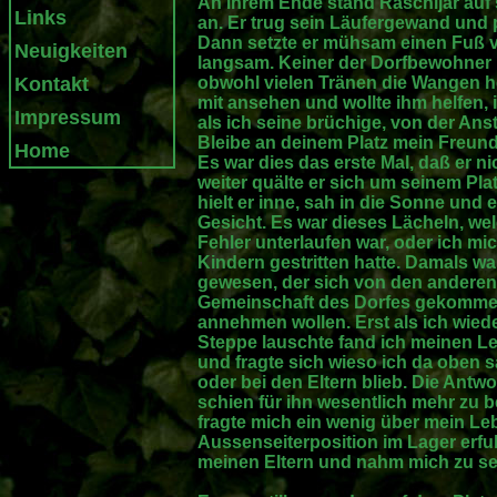
An ihrem Ende stand Raschijar auf 
Links
an. Er trug sein Läufergewand und p
Dann setzte er mühsam einen Fuß v
Neuigkeiten
langsam. Keiner der Dorfbewohner 
Kontakt
obwohl vielen Tränen die Wangen he
mit ansehen und wollte ihm helfen, i
Impressum
als ich seine brüchige, von der Ans
Bleibe an deinem Platz mein Freund
Home
Es war dies das erste Mal, daß er n
weiter quälte er sich um seinem P
hielt er inne, sah in die Sonne und
Gesicht. Es war dieses Lächeln, we
Fehler unterlaufen war, oder ich mi
Kindern gestritten hatte. Damals wa
gewesen, der sich von den anderen K
Gemeinschaft des Dorfes gekommen 
annehmen wollen. Erst als ich wied
Steppe lauschte fand ich meinen Leh
und fragte sich wieso ich da oben s
oder bei den Eltern blieb. Die Antwo
schien für ihn wesentlich mehr zu b
fragte mich ein wenig über mein Le
Aussenseiterposition im Lager erf
meinen Eltern und nahm mich zu se