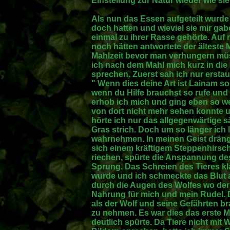
Einstellung zur Natur wieder wie s
Als nun das Essen aufgeteilt wurde 
doch hatten und wieviel sie mir gab
einmal zu ihrer Rasse gehörte. Auf
noch hätten antwortete der älteste M
Mahlzeit bevor man verhungern müss
ich nach dem Mahl mich kurz in die
sprechen. Zuerst sah ich nur erstau
" Wenn dies deine Art ist Lainam so
wenn du Hilfe brauchst so rufe u
erhob ich mich und ging eben so w
von dort nicht mehr sehen konnte u
hörte ich nur das allgegenwärtige 
Gras strich. Doch um so länger ich
wahrnehmen. In meinen Geist drängt
sich einem kräftigem Steppenhirsch
riechen, spürte die Anspannung de
Sprung. Das Schreien des Tieres kla
wurde und ich schmeckte das Blut 
durch die Augen des Wolfes wo der 
Nahrung für mich und mein Rudel. D
als der Wolf und seine Gefährten br
zu nehmen. Es war dies das erste Ma
deutlich spürte. Da Tiere nicht mit