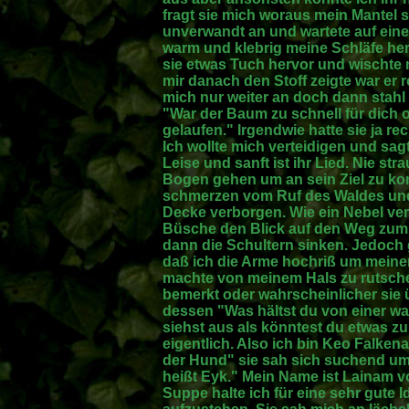
fragt sie mich woraus mein Mantel 
unverwandt an und wartete auf eine
warm und klebrig meine Schläfe her
sie etwas Tuch hervor und wischte mi
mir danach den Stoff zeigte war er 
mich nur weiter an doch dann stahl 
"War der Baum zu schnell für dich 
gelaufen." Irgendwie hatte sie ja rec
Ich wollte mich verteidigen und sag
Leise und sanft ist ihr Lied. Nie s
Bogen gehen um an sein Ziel zu ko
schmerzen vom Ruf des Waldes und 
Decke verborgen. Wie ein Nebel ve
Büsche den Blick auf den Weg zum Zi
dann die Schultern sinken. Jedoch g
daß ich die Arme hochriß um meine
machte von meinem Hals zu rutschen
bemerkt oder wahrscheinlicher sie 
dessen "Was hältst du von einer 
siehst aus als könntest du etwas z
eigentlich. Also ich bin Keo Falken
der Hund" sie sah sich suchend um
heißt Eyk." Mein Name ist Lainam 
Suppe halte ich für eine sehr gute 