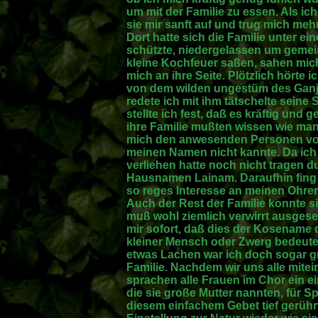
um mit der Familie zu essen. Als ich
sie mir sanft auf und trug mich mehr
Dort hatte sich die Familie unter ei
schützte, niedergelassen um gemei
kleine Kochfeuer saßen, sahen mic
mich an ihre Seite. Plötzlich hört
von dem wilden ungestüm des Ganj
redete ich mit ihm tätschelte seine 
stellte ich fest, daß es kräftig un
ihre Familie mußten wissen wie man 
mich den anwesenden Personen vorste
meinen Namen nicht kannte. Da ich
verliehen hatte noch nicht tragen d
Hausnamen Lainam. Daraufhin fing 
so reges Interesse an meinen Ohren
Auch der Rest der Familie konnte si
muß wohl ziemlich verwirrt ausges
mir sofort, daß dies der Kosename 
kleiner Mensch oder Zwerg bedeutet
etwas Lachen war ich doch sogar gr
Familie. Nachdem wir uns alle mite
sprachen alle Frauen im Chor ein ei
die sie große Mutter nannten, für S
diesem einfachem Gebet tief gerührt