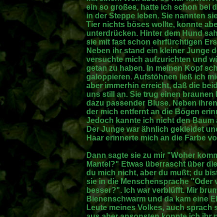
ein so großes, hatte ich schon be
in der Steppe leben. Sie nannten si
Tier nichts böses wollte, konnte a
unterdrücken. Hinter dem Hund sah
sie mit fast schon ehrfürchtigen E
Neben ihr stand ein kleiner Junge d
versuchte mich aufzurichten und wü
getan zu haben. In meinen Kopf sc
galoppieren. Aufstöhnen ließ ich mi
aber immerhin erreicht, daß die be
uns still an. Sie trug einen braune
dazu passender Bluse. Neben ihren 
der mich entfernt an die Bögen erinn
Jedoch kannte ich nicht den Baum a
Der Junge war ähnlich gekleidet und 
Haar erinnerte mich an die Farbe v
Dann sagte sie zu mir "Woher komm
Mantel?" Etwas überrascht über die
du mich nicht, aber du mußt; du bis
sie in die Menschensprache "Oder 
besser?". Ich war verblüfft. Mir br
Bienenschwarm und da kam eine Elfi
Leute meines Volkes, auch sprach 
aus aber ansonsten konnte ich ihr