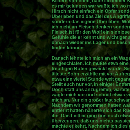
Bildern sprechen, hatte ich immer 
es mir gelungen war wußte ich wo m
Hirsch nicht einfach ein Opfer son
Überleben und das Ziel des Angriff
sondern das eigene Überleben. Woll
ich nicht an Fleisch denken sonder
Fleisch ist für den Wolf ein sinnlos
Gefühle die er kennt und wichtige
danach wieder ins Lager und besch
finden können.
Danach lehnte ich mich an ein Wage
eingeschlafen. Ich mußte etwa eine
freudigen Rufen geweckt wurde. Sie
älteste Sohn erzählte mit vor Auf
etwa eine viertel Stunde weit gegan
Stellt euch nur vor, in einiger Entf
Doch statt uns anzugreifen, wartete
wagte mich vor und schnitt etwas vo
mich an. Nur ein großer fast schwa
Nachdem wir genommen hatten was
entfernt hatten näherte sich das R
ihn. Das Leittier ging uns noch etwa
überzeugen, daß uns nichts passier
machte er kehrt. Nachdem ich dies g