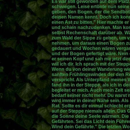
Es war still geworden auf dem Platz
schwiegen. Leise ertönte nun seine 
geben, den Bogen, der die Sendbot
deinen Namen kennt. Doch ich kon
einen Ast zu bitten." Hier machte e
und schien nachzudenken. Man konn
selbst Rechenschaft darüber ab. W
zum Wald der Sippe zu gehen, um 
nehmen, um daraus einen Bogen zu 
gedauert und Wochen wären vergan
und der Bogen gefertigt wäre. Nein 
er seinen Kopf und sah mir jetzt di
will ich dir. Ich sprach mit der Ste
Wenn du von deiner Wanderung wied
sanften Frühlingswindes der den R
verspricht. Als Unterpfand meines W
fand ihn in der Steppe, als ich in de
begleitet er mich. Auch mein Zelt se
bedarf seiner nicht mehr. Du warst 
wird immer in deiner Nähe sein. Als
Rat. Sollte es dir einmal schlecht e
auf der Steppe niemals allein. Das 
die Sonne deine Seele wärmen. Die
Gefährten. Sei das Licht dein Führe
Wind dein Gefährte." Die letzten 