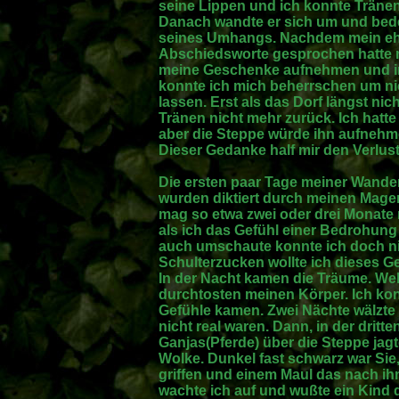
seine Lippen und ich konnte Träne
Danach wandte er sich um und bede
seines Umhangs. Nachdem mein ehem
Abschiedsworte gesprochen hatte m
meine Geschenke aufnehmen und in
konnte ich mich beherrschen um nic
lassen. Erst als das Dorf längst nich
Tränen nicht mehr zurück. Ich hatt
aber die Steppe würde ihn aufnehm
Dieser Gedanke half mir den Verlus
Die ersten paar Tage meiner Wande
wurden diktiert durch meinen Mage
mag so etwa zwei oder drei Monate
als ich das Gefühl einer Bedrohung
auch umschaute konnte ich doch n
Schulterzucken wollte ich dieses G
In der Nacht kamen die Träume. We
durchtosten meinen Körper. Ich kon
Gefühle kamen. Zwei Nächte wälzte i
nicht real waren. Dann, in der dritt
Ganjas(Pferde) über die Steppe jagt
Wolke. Dunkel fast schwarz war Sie
griffen und einem Maul das nach i
wachte ich auf und wußte ein Kind 