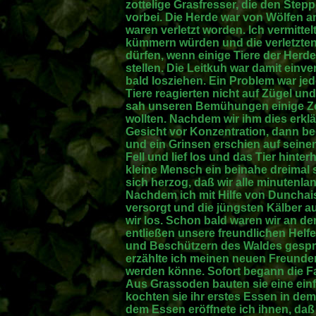
zottelige Grasfresser, die den Stepp
vorbei. Die Herde war von Wölfen a
waren verletzt worden. Ich vermittel
kümmern würden und die verletzten
dürfen, wenn einige Tiere der Herde
stellen. Die Leitkuh war damit ein
bald losziehen. Ein Problem war j
Tiere reagierten nicht auf Zügel un
sah unseren Bemühungen einige Zei
wollten. Nachdem wir ihm dies erklä
Gesicht vor Konzentration, dann b
und ein Grinsen erschien auf seinen
Fell und lief los und das Tier hinte
kleine Mensch ein beinahe dreimal 
sich herzog, daß wir alle minutenl
Nachdem ich mit Hilfe von Dunchais
versorgt und die jüngsten Kälber a
wir los. Schon bald waren wir an 
entließen unsere freundlichen Hel
und Beschützern des Waldes gespro
erzählte ich meinen neuen Freunde
werden könne. Sofort begann die Fa
Aus Grassoden bauten sie eine ein
kochten sie ihr erstes Essen in de
dem Essen eröffnete ich ihnen, daß