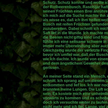
Schutz. Schutz konnte und wollte ic
der Rotbeerenbusch. Raschijar hatt
seinen Früchten einen Brei anrühre
ich mich auf die Suche machte ihn 
als wisse es, daß ich ihm helfen wol
Busch mit reifen Früchten gefunde
zuzubereiten. Dabei schnitt ich mi
Saft lief in die Wunde. Ich machte 
die Beeren nicht giftig sind und füt
fühlte ich eine seltsame schwere i
immer mehr Überwindung aber auch 
Gleichzeitig wurde der verletzte Fin
bevor ich umfiel war, daß der Busc
wie ich dachte. Ich wurde von ein
und dem ängstlichem Gewieher de
gerissen.
An meiner Seite stand ein Mensch, 
schnitt. Ich sprang auf um diesem U
entkommen und lief los. Ich war no
brannten meine Lungen. Die Luft sc
sein. Es kostete mich eine unheim
vorwärts zu kommen und es schob
doch ich versuchte weiter zu laufe
nicht mehr und ich fiel. Lange, viel 