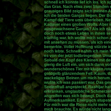
schnell ich konnte lief ich los. Ich
das Gras. Nach etwa zwei Stunden er
grausiges Bild zeigte sich meinen
ich die beiden Ganjas liegen. Der 
Kampf der Tiere ums überleben. Neb
Kadaver eines großen Wolfs. Aber wi
ausgewachsene Ganjas? Als ich nä
doch noch etwas Leben in ihnen sei
trächtig war. Ich wollte mich scho
mit ansehen zu müssen, als ich ein
bemerkte. Voller Hoffnung stürzte ic
noch lebte. Schnell nahm ich mein
es von der jetzt todbringenden Uma
Sobald der Kopf des Kleinen mit de
gierig die Luft ein, um sich dann vo
wunderschönes Tier mit klugen ro
goldgelb glänzendem Fell. Kaum, da
wackeligen Beinen um mich herum. 
wußte ich was passiert war. Das gew
Seelenfraß angesteckt. Rashijar hatt
erkranken, unglaubliche Schmerzen
angreifen was sich bewegt. Doch d
Aufmerksamkeit. Energisch stupste
Für mich war die Reise nicht mehr so
mich brauchte. Es würde nicht lan