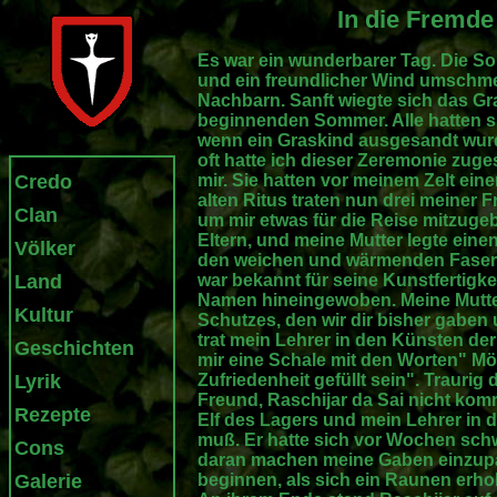
In die Fremde
Es war ein wunderbarer Tag. Die S
und ein freundlicher Wind umschm
Nachbarn. Sanft wiegte sich das Gr
beginnenden Sommer. Alle hatten s
wenn ein Graskind ausgesandt wurd
oft hatte ich dieser Zeremonie zug
Credo
mir. Sie hatten vor meinem Zelt ein
alten Ritus traten nun drei meiner 
Clan
um mir etwas für die Reise mitzuge
Eltern, und meine Mutter legte eine
Völker
den weichen und wärmenden Fasern 
Land
war bekannt für seine Kunstfertigkei
Namen hineingewoben. Meine Mutte
Kultur
Schutzes, den wir dir bisher gaben 
trat mein Lehrer in den Künsten der
Geschichten
mir eine Schale mit den Worten" Mö
Lyrik
Zufriedenheit gefüllt sein". Traurig
Freund, Raschijar da Sai nicht kom
Rezepte
Elf des Lagers und mein Lehrer in d
muß. Er hatte sich vor Wochen schwe
Cons
daran machen meine Gaben einzupa
Galerie
beginnen, als sich ein Raunen erho