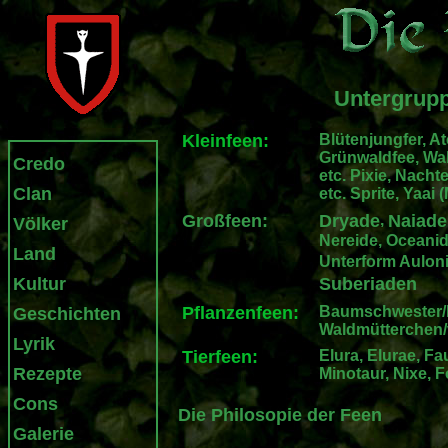
Untergrupp
Kleinfeen:
Blütenjungfer, Ato
Grünwaldfee, Wal
Credo
etc. Pixie, Nachte
Clan
etc. Sprite, Yaai 
Großfeen:
Dryade
,
Naiade
Völker
Nereide, Oceanid
Land
Unterform Auloni
Kultur
Suberiaden
Pflanzenfeen:
Baumschwester/
Geschichten
Waldmütterchen/
Lyrik
Tierfeen:
Elura, Elurae, Fau
Rezepte
Minotaur, Nixe,
Cons
Die Philosopie der Feen
Galerie