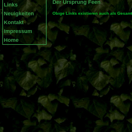
Der Ursprung Feen
Links
Neuigkeiten
Obige Links existieren auch als Gesamt
Kontakt
Impressum
Home