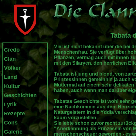
Tabata 
Viel ist nicht bekannt über die bei 
Credo
Menschenfrau. Sie verfügt über ho
Pflanzen, vermag auch mit ihnen zu 
Clan
mit den Silaryen, den herrlichen El
Völker
Tabata ist jung und blond, von zarte
Land
Prinzessinnen gemeinhin ja auch vor
Muttermal auf einem sehr delikaten
Kultur
haben, auch wenn man darüber eigen
Geschichten
Tabatas Geschichte ist wohl sehr g
Lyrik
eine Nachkommin aus dem Herrsch
Naturgeistern in die Yddia versch
Rezepte
kaum vorzustellen.
Cons
Sie lebte schon zuvor recht zurückg
"Anerkennung als Prinzessin von M
Galerie
menschenscheuer geworden - es will