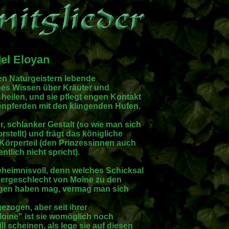
del Eloyan
den Naturgeistern lebende
hes Wissen über Kräuter und
heilen, und sie pflegt engen Kontakt
fenpferden mit den klingenden Hufen.
r, schlanker Gestalt (so wie man sich
stellt) und trägt das königliche
 Körperteil (den Prinzessinnen auch
tlich nicht spricht).
eheimnisvoll, denn welches Schicksal
ergeschlecht von Moine zu den
lagen haben mag, vermag man sich
ezogen, aber seit ihrer
oine" ist sie womöglich noch
 scheinen, als lege sie auf diesen